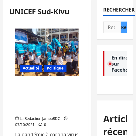
UNICEF Sud-Kivu
RECHERCHER
Rechercher :
En direct
sur
Actualité
Politique
Facebook
Sud-Kivu : l’Unicef se
félicite de constater qu’à
présent plus de 75%
d’enfants fréquentent
l’école
Article
La Rédaction JamboRDC
07/10/2021
0
récent
La pandémie à corona virus