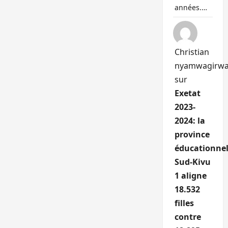
années.…
Christian
nyamwagirw
sur
Exetat
2023-
2024: la
province
éducationnel
Sud-Kivu
1 aligne
18.532
filles
contre