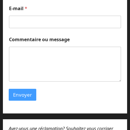
E-mail
*
N
Commentaire ou message
o
m
N
o
m
E
-
m
a
i
Envoyer
l
Avez-vous une réclamation? Souhaitez vous corriger