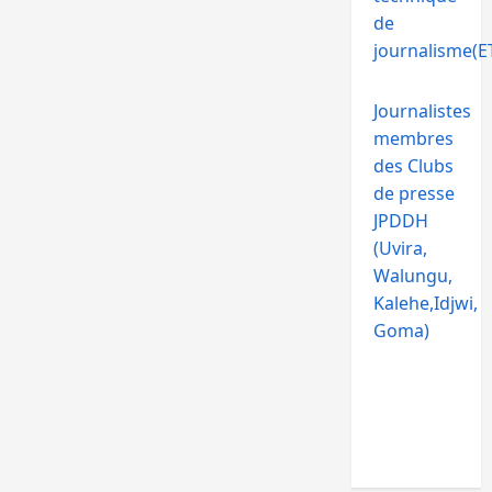
de
journalisme(ET
Journalistes
membres
des Clubs
de presse
JPDDH
(Uvira,
Walungu,
Kalehe,Idjwi,
Goma)