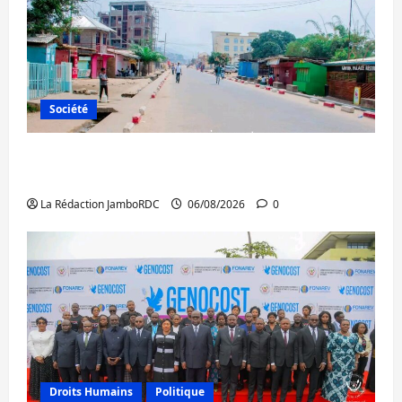
Société
Uvira : une journée de mercredi marquée
par l’appel à la paix
La Rédaction JamboRDC
06/08/2026
0
Droits Humains
Politique