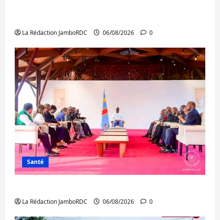
Bukavu : des routes en ruine paralysent la
circulation
La Rédaction JamboRDC
06/08/2026
0
Santé
Ebola : la RDC intensifie la lutte avec l’OMS
La Rédaction JamboRDC
06/08/2026
0