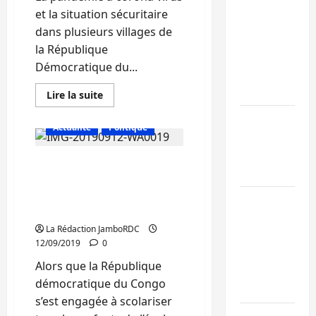
et la situation sécuritaire
Bukavu : des
dans plusieurs villages de
routes en
la République
ruine
Démocratique du...
paralysent la
circulation
En
Lire la suite
savoir
plus
Ebola : la RD
sur
Actualité
Politique
Sud-
intensifie la
Kivu
lutte avec
:
Sud-Kivu : Les parents
l’Unicef
l’OMS
se
appelés à envoyer les
félicite
de
enfants filles et garçons
Uvira : une
constater
de 6 à 7 ans à l’école
qu’à
journée de
présent
La Rédaction JamboRDC
plus
mercredi
de
12/09/2019
0
marquée par
75%
d’enfants
Alors que la République
l’appel à la
fréquentent
l’école
démocratique du Congo
paix
s’est engagée à scolariser