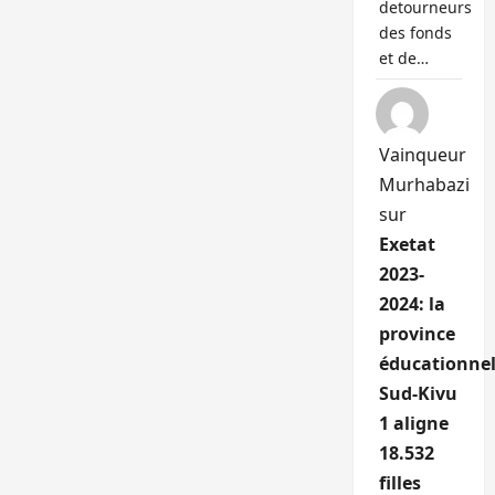
detourneurs
des fonds
et de…
Vainqueur
Murhabazi
sur
Exetat
2023-
2024: la
province
éducationnel
Sud-Kivu
1 aligne
18.532
filles