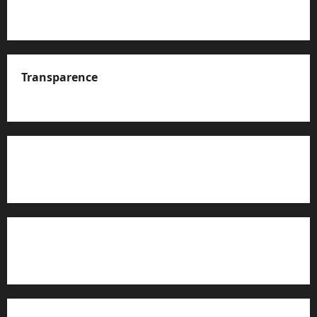
Transparence
A propos de nous
Rapport d’auto-évaluation de transparence (JTI)