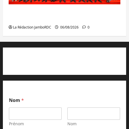
GENOCOST : l’AFC/M23 conteste la
démarche portée par Kinshasa
La Rédaction JamboRDC
06/08/2026
0
Contact et réclamations
Nom
*
Prénom
Nom