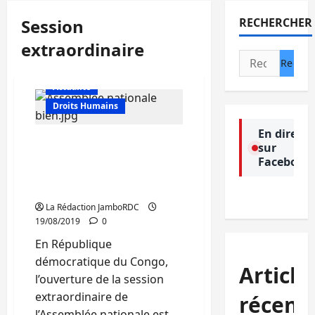
Session
RECHERCHER
extraordinaire
Rechercher :
Actualité
Droits Humains
En direct
RDC/Assemblée Nationale
sur
: Ouverture de la session
Facebook
extraordinaire sans
Gouvernement
La Rédaction JamboRDC
19/08/2019
0
En République
démocratique du Congo,
Article
l’ouverture de la session
extraordinaire de
récent
l’Assemblée nationale est