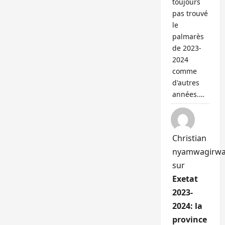
toujours
pas trouvé
le
palmarès
de 2023-
2024
comme
d'autres
années.…
Christian
nyamwagirw
sur
Exetat
2023-
2024: la
province