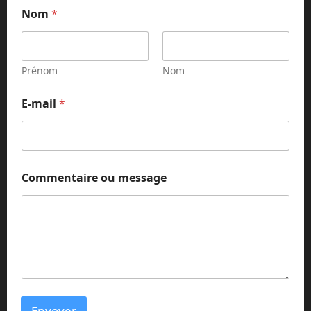
Nom
*
Prénom
Nom
*
E-mail
*
m
e
s
s
a
g
Commentaire ou message
e
o
u
Envoyer