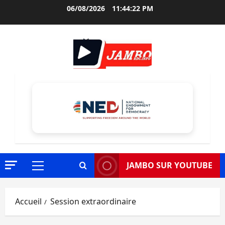
Aller
06/08/2026
11:44:23 PM
au
contenu
JAMBO SUR YOUTUBE
Menu
principal
Accueil
Session extraordinaire