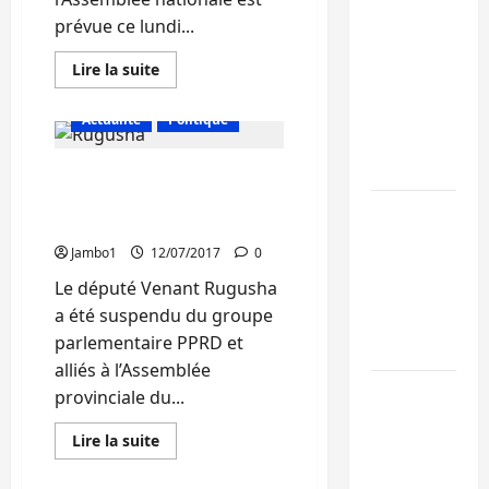
prévue ce lundi...
Bukavu : la
Pharmakina
En
Lire la suite
savoir
expose son
plus
savoir-faire à
sur
Actualité
Politique
RDC/Assemblée
Kivu Soko
Nationale
:
Foire
Sud-Kivu : Le député
Ouverture
de
Venant Rugusha
la
Bagira : des
session
suspendu du PPRD
extraordinaire
infrastructur
sans
Jambo1
12/07/2017
0
grâce aux
Gouvernement
Le député Venant Rugusha
contribution
a été suspendu du groupe
des habitant
parlementaire PPRD et
à Mulambula
alliés à l’Assemblée
RDC : le
provinciale du...
recrutement
En
Lire la suite
des
savoir
plus
mandataires
sur