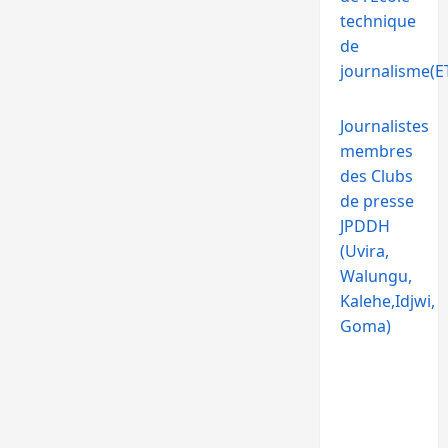
technique
de
journalisme(ET
Journalistes
membres
des Clubs
de presse
JPDDH
(Uvira,
Walungu,
Kalehe,Idjwi,
Goma)