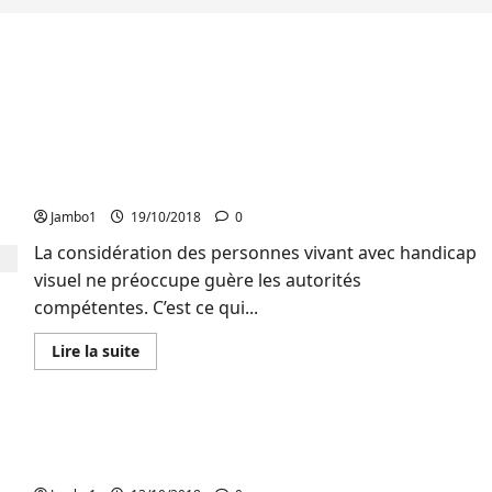
Sud-Kivu: Les personnes malvoyantes interpellent
l’autorité compétente sur leur sort
Jambo1
19/10/2018
0
La considération des personnes vivant avec handicap
visuel ne préoccupe guère les autorités
compétentes. C’est ce qui...
En
Lire la suite
savoir
plus
sur
Sud-
Kivu:
Bukavu : la SAADI célèbre la journée
Les
personnes
internationale de la canne blanche
malvoyantes
interpellent