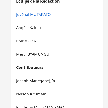
Equipe de la Rédaction
le
pour
volume.
augmenter
ou
Juvénal MUTAKATO
diminuer
le
Angèle Kalulu
volume.
Elvine CIZA
Merci BYAMUNGU
Contributeurs
Joseph Manegabe(JR)
Nelson Kitumaini
Pacifique MULEMANGABO