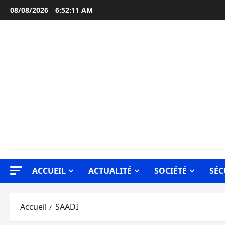
Aller
08/08/2026
6:52:12 AM
au
contenu
ACCUEIL
ACTUALITÉ
SOCIÉTÉ
SÉC
Accueil
SAADI