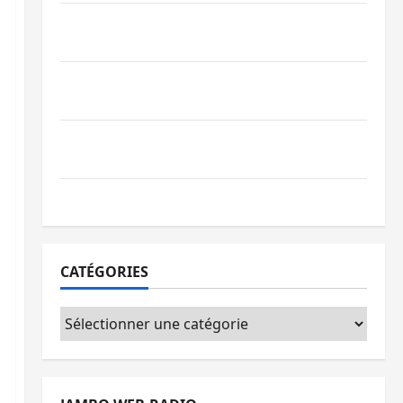
Beni : l’échange de prisonniers entre
l’AFC/M23 et Kinshasa ne convainc pas
Processus de Doha : 15 personnes remises
à l’AFC/M23 avec l’appui du CICR
Bukavu : des routes en ruine paralysent la
circulation
Ebola : la RDC intensifie la lutte avec l’OMS
CATÉGORIES
Catégories