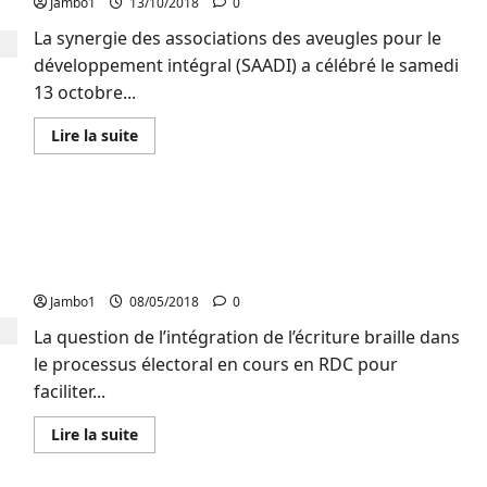
Jambo1
13/10/2018
0
l’autorité
compétente
La synergie des associations des aveugles pour le
sur
leur
développement intégral (SAADI) a célébré le samedi
sort
13 octobre...
En
Lire la suite
savoir
plus
sur
Bukavu
:
« Si nous pouvons tolérer la machine à voter pour
la
SAADI
ce tour, la prochaine fois ça ne sera pas le cas »,
célèbre
la
avertit Bitabyangoyi (handicap visuel)
journée
internationale
Jambo1
08/05/2018
0
de
la
La question de l’intégration de l’écriture braille dans
canne
le processus électoral en cours en RDC pour
blanche
faciliter...
En
Lire la suite
savoir
plus
sur