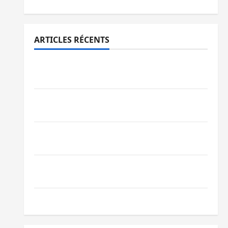
ARTICLES RÉCENTS
Sud-Kivu : l’UNPC maintient l’alerte contre
Ebola
Beni : l’échange de prisonniers entre
l’AFC/M23 et Kinshasa ne convainc pas
Processus de Doha : 15 personnes remises
à l’AFC/M23 avec l’appui du CICR
Bukavu : des routes en ruine paralysent la
circulation
Ebola : la RDC intensifie la lutte avec l’OMS