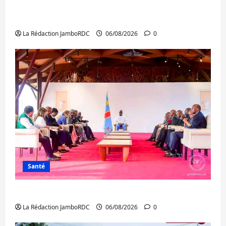
Bukavu : des routes en ruine paralysent la
circulation
La Rédaction JamboRDC
06/08/2026
0
Santé
Ebola : la RDC intensifie la lutte avec l’OMS
La Rédaction JamboRDC
06/08/2026
0