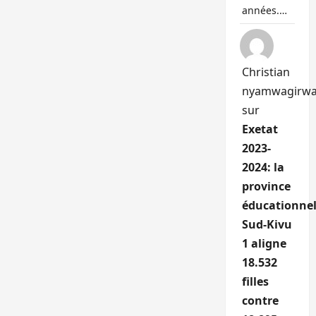
années.…
Christian
nyamwagirw
sur
Exetat
2023-
2024: la
province
éducationnel
Sud-Kivu
1 aligne
18.532
filles
contre