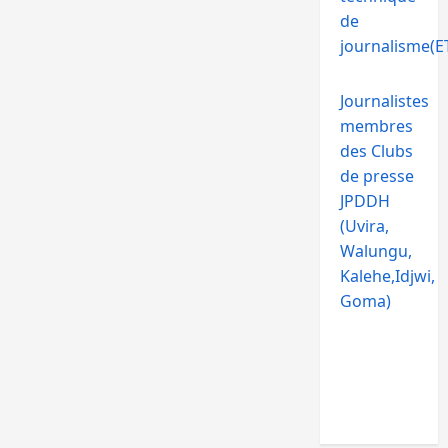
de
journalisme(ET
Journalistes
membres
des Clubs
de presse
JPDDH
(Uvira,
Walungu,
Kalehe,Idjwi,
Goma)