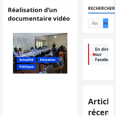
Réalisation d’un
RECHERCHER
documentaire vidéo
Rechercher :
En direct
sur
Facebook
Actualité
Education
Politique
Sud-Kivu: JDH forme 30
journalistes de Bukavu
sur la réalisation d’un
documentaire vidéo sur
Article
les droits de l’homme et
particulièrement ceux des
récent
femmes et filles