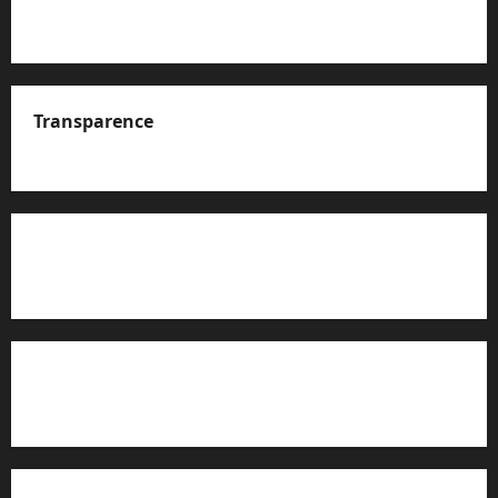
Transparence
A propos de nous
Rapport d’auto-évaluation de transparence (JTI)