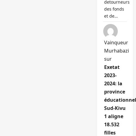
detourneurs
des fonds
et de…
Vainqueur
Murhabazi
sur
Exetat
2023-
2024: la
province
éducationnel
Sud-Kivu
1 aligne
18.532
filles