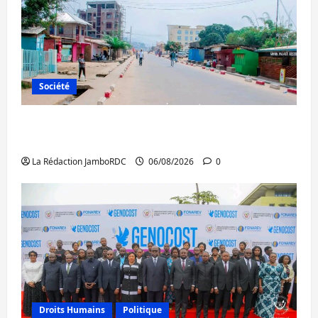
Société
Uvira : une journée de mercredi marquée
par l’appel à la paix
La Rédaction JamboRDC
06/08/2026
0
Droits Humains
Politique