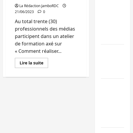
La Rédaction JamboRDC
Bukavu : des
21/06/2023
0
routes en
Au total trente (30)
ruine
professionnels des médias
paralysent la
participent dans un atelier
circulation
de formation axé sur
Ebola : la RD
« Comment réaliser...
intensifie la
En
Lire la suite
lutte avec
savoir
plus
l’OMS
sur
Sud-
Kivu:
Uvira : une
JDH
journée de
forme
30
mercredi
journalistes
de
marquée par
Bukavu
sur
l’appel à la
la
réalisation
paix
d’un
documentaire