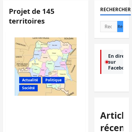
Projet de 145
RECHERCHER
territoires
Rechercher :
En direct
sur
Facebook
Actualité
Politique
Société
Sud-Kivu : la société civile
déplore la lenteur
Article
observée dans l’exécution
des travaux du projet de
récent
145 territoires (Rapport)