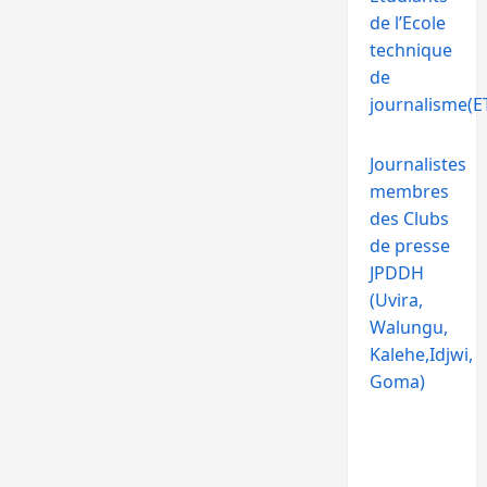
de l’Ecole
technique
de
journalisme(ET
Journalistes
membres
des Clubs
de presse
JPDDH
(Uvira,
Walungu,
Kalehe,Idjwi,
Goma)