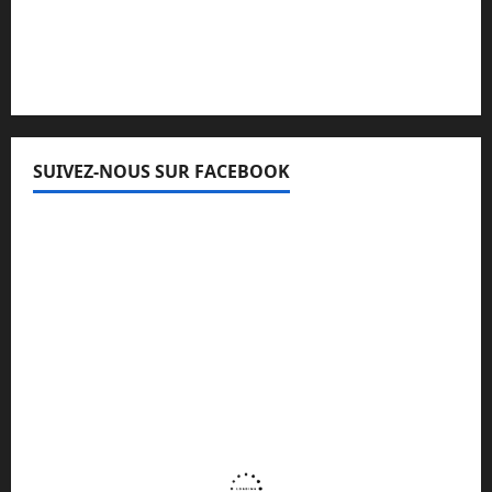
Lisez attentivement notre procédure de
réclamation
SUIVEZ-NOUS SUR FACEBOOK