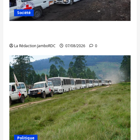
Société
Beni : l’échange de prisonniers entre
l’AFC/M23 et Kinshasa ne convainc pas
La Rédaction JamboRDC
07/08/2026
0
Politique