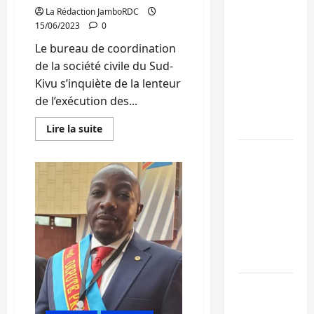
La Rédaction JamboRDC
Beni :
15/06/2023
0
l’échange de
Le bureau de coordination
prisonniers
de la société civile du Sud-
entre
Kivu s’inquiète de la lenteur
l’AFC/M23 et
de l’exécution des...
Kinshasa ne
convainc pas
En
Lire la suite
savoir
plus
Processus de
sur
Sud-
Doha : 15
Kivu
:
personnes
la
remises à
société
civile
l’AFC/M23
déplore
la
avec l’appui
lenteur
observée
du CICR
dans
l’exécution
des
Bukavu : des
travaux
routes en
du