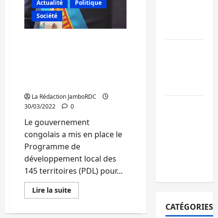
projet
Actualité
Politique
ruine
de
145
Société
paralysent la
territoires
(Rapport)
circulation
Sud-Kivu/Projet de 145
Ebola : la RD
territoires : Ces
intensifie la
recommandations
lutte avec
pertinentes du député
Koko Chirimwami
l’OMS
La Rédaction JamboRDC
Uvira : une
30/03/2022
0
journée de
Le gouvernement
mercredi
congolais a mis en place le
marquée par
Programme de
l’appel à la
développement local des
paix
145 territoires (PDL) pour...
En
Lire la suite
savoir
plus
CATÉGORIES
sur
Sud-