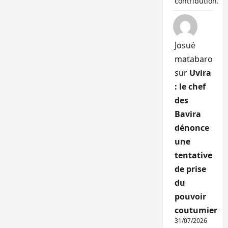
contribution.
Josué
matabaro
sur
Uvira
: le chef
des
Bavira
dénonce
une
tentative
de prise
du
pouvoir
coutumier
31/07/2026