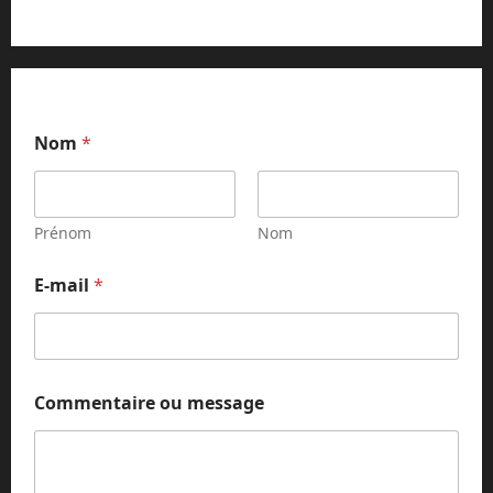
Nom
*
Prénom
Nom
*
E-mail
*
m
e
s
s
a
g
Commentaire ou message
e
C
o
m