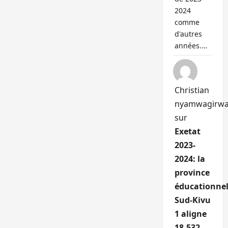
2024
comme
d'autres
années.…
Christian
nyamwagirw
sur
Exetat
2023-
2024: la
province
éducationnel
Sud-Kivu
1 aligne
18.532