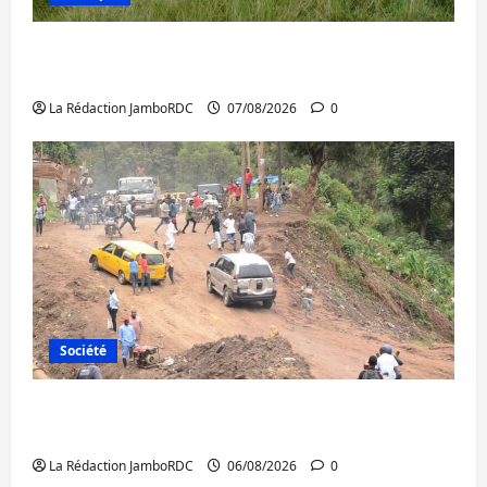
Processus de Doha : 15 personnes remises
à l’AFC/M23 avec l’appui du CICR
La Rédaction JamboRDC
07/08/2026
0
Société
Bukavu : des routes en ruine paralysent la
circulation
La Rédaction JamboRDC
06/08/2026
0