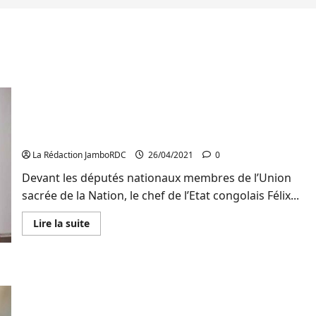
RDC : Félix Tshisekedi aux députés nationaux‘’ Je
n’ai pas peur des élections. Donnez-nous un
processus électoral crédible ’’
La Rédaction JamboRDC
26/04/2021
0
Devant les députés nationaux membres de l’Union
sacrée de la Nation, le chef de l’Etat congolais Félix...
En
Lire la suite
savoir
plus
sur
RDC
:
Sud-Kivu : Des filles mineures hébergées chez
Félix
Tshisekedi
leurs grandes sœurs exposées aux violences
aux
députés
sexuelles de leurs beaux frères