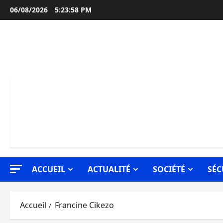
Aller
06/08/2026
5:23:59 PM
au
contenu
ACCUEIL
ACTUALITÉ
SOCIÉTÉ
SÉC
Accueil
Francine Cikezo