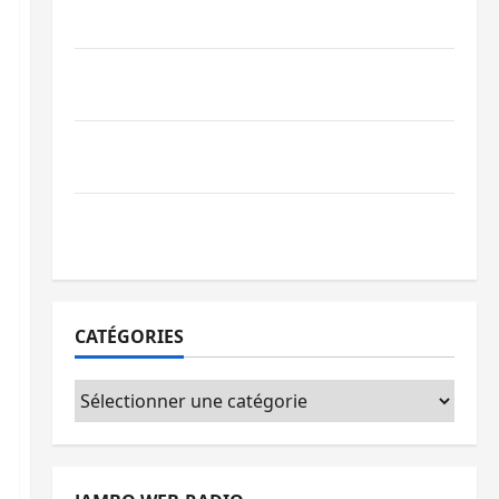
par l’appel à la paix
GENOCOST : l’AFC/M23 conteste la
démarche portée par Kinshasa
Ebola : après Bukavu, l’UNPC-Sud-Kivu
équipe les médias des territoires
Bukavu : la Pharmakina expose son
savoir-faire à Kivu Soko Foire
CATÉGORIES
Catégories