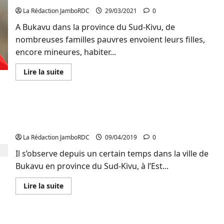
nationaux‘’
Je
La Rédaction JamboRDC
29/03/2021
0
n’ai
pas
A Bukavu dans la province du Sud-Kivu, de
peur
nombreuses familles pauvres envoient leurs filles,
des
élections.
encore mineures, habiter...
Donnez-
nous
un
En
Lire la suite
processus
savoir
électoral
plus
crédible
sur
’’
Sud-
Kivu :
Bukavu : La place Muzihirwa en destruction
Des
filles
avancée sous le silence de la Mairie
mineures
hébergées
La Rédaction JamboRDC
09/04/2019
0
chez
leurs
Il s’observe depuis un certain temps dans la ville de
grandes
sœurs
Bukavu en province du Sud-Kivu, à l’Est...
exposées
aux
violences
En
Lire la suite
sexuelles
savoir
de
plus
leurs
sur
beaux
Bukavu
frères
: