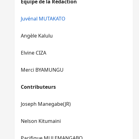
Equipe de la Rédaction
le
pour
volume.
augmenter
ou
Juvénal MUTAKATO
diminuer
le
Angèle Kalulu
volume.
Elvine CIZA
Merci BYAMUNGU
Contributeurs
Joseph Manegabe(JR)
Nelson Kitumaini
Pacifique MULEMANGABO