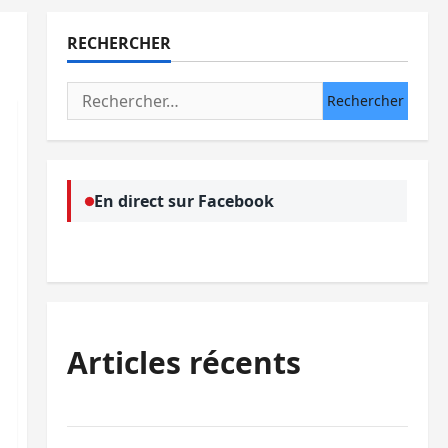
RECHERCHER
Rechercher :
En direct sur Facebook
Articles récents
Ebola : la RDC intensifie la lutte avec l’OMS
Uvira : une journée de mercredi marquée