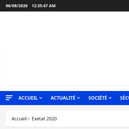
Aller
06/08/2026
12:35:48 AM
au
contenu
ACCUEIL
ACTUALITÉ
SOCIÉTÉ
SÉC
Accueil
Exetat 2020