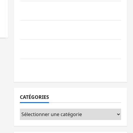
Bagira : des infrastructures grâce aux
contributions des habitants à Mulambula
RDC : le recrutement des mandataires
publics est lancé
Sud-Kivu : de retour à Uvira, Purusi
relance les priorités sécuritaires
Bukavu : vols et agressions en série, la
société civile appelle à agir
CATÉGORIES
Catégories