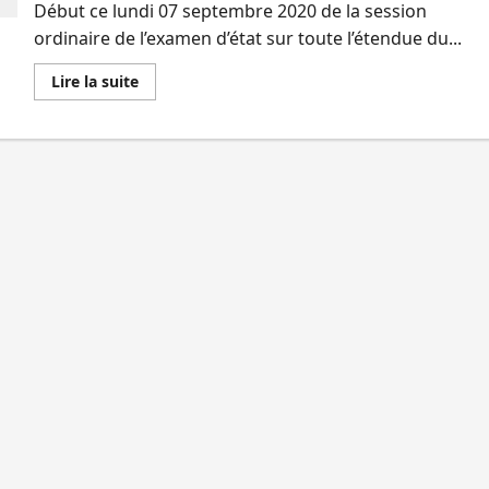
Début ce lundi 07 septembre 2020 de la session
du
Sud-
ordinaire de l’examen d’état sur toute l’étendue du...
Kivu
donnent
leurs
En
Lire la suite
dernières
savoir
impressions
plus
sur
EXETAT/Sud-
Kivu :
L’Inspection
principale
attire
l’attention
des
finalistes
sur
la
tricherie