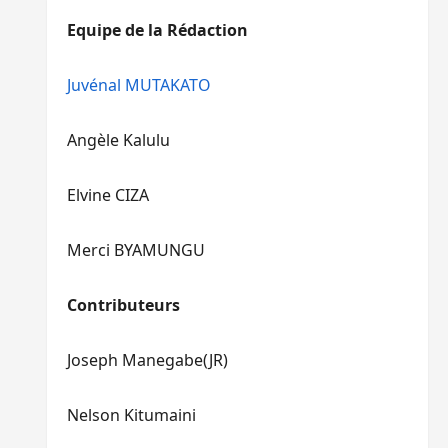
diminuer
haut/bas
Equipe de la Rédaction
le
pour
volume.
augmenter
ou
Juvénal MUTAKATO
diminuer
le
Angèle Kalulu
volume.
Elvine CIZA
Merci BYAMUNGU
Contributeurs
Joseph Manegabe(JR)
Nelson Kitumaini