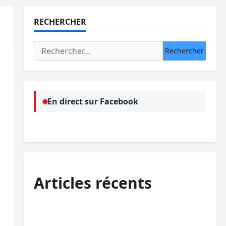
RECHERCHER
Rechercher :
En direct sur Facebook
Articles récents
Bukavu : la Pharmakina expose son
savoir-faire à Kivu Soko Foire