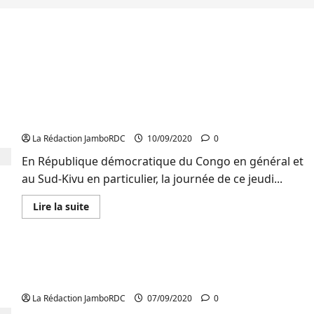
RDC : Fin de l’examen d’État, des élèves du Sud-
Kivu donnent leurs dernières impressions
La Rédaction JamboRDC
10/09/2020
0
En République démocratique du Congo en général et
au Sud-Kivu en particulier, la journée de ce jeudi...
En
Lire la suite
savoir
plus
sur
RDC
:
EXETAT/Sud-Kivu : L’Inspection principale attire
Fin
de
l’attention des finalistes sur la tricherie
l’examen
d’État,
La Rédaction JamboRDC
07/09/2020
0
des
élèves