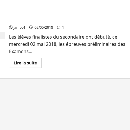
Le
vice
EXETAT 2018 : Des mesures de clémence aux
gouverneur
Romuald
candidats insolvables de passer les épreuves
Ekuka
préliminaires à Bukavu
lance
officiellement
Jambo1
02/05/2018
1
les
épreuves
Les élèves finalistes du secondaire ont débuté, ce
préliminaires
des
mercredi 02 mai 2018, les épreuves préliminaires des
examens
d’état
Examens...
édition
2021
En
Lire la suite
savoir
plus
sur
EXETAT
2018
:
Des
mesures
de
clémence
aux
candidats
insolvables
de
passer
les