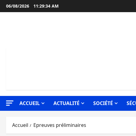
Aller
06/08/2026
11:29:35 AM
au
contenu
ACCUEIL
ACTUALITÉ
SOCIÉTÉ
SÉC
Accueil
Epreuves préliminaires