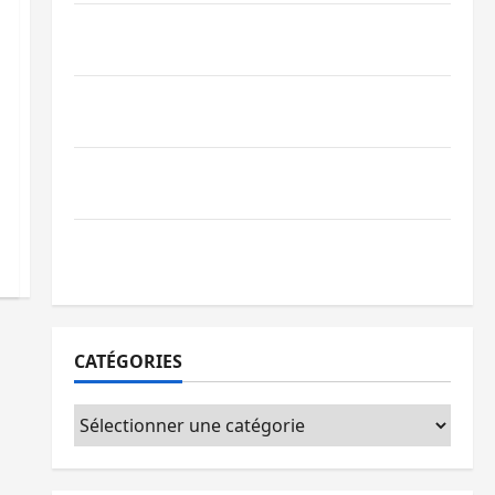
GENOCOST : l’AFC/M23 conteste la
démarche portée par Kinshasa
Ebola : après Bukavu, l’UNPC-Sud-Kivu
équipe les médias des territoires
Bukavu : la Pharmakina expose son
savoir-faire à Kivu Soko Foire
Bagira : des infrastructures grâce aux
contributions des habitants à Mulambula
CATÉGORIES
Catégories