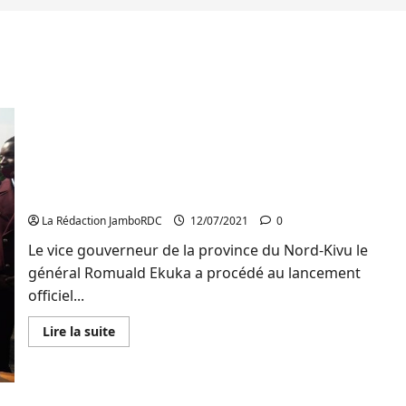
Nord-Kivu: Le vice gouverneur Romuald Ekuka
lance officiellement les épreuves préliminaires des
examens d’état édition 2021
La Rédaction JamboRDC
12/07/2021
0
Le vice gouverneur de la province du Nord-Kivu le
général Romuald Ekuka a procédé au lancement
officiel...
En
Lire la suite
savoir
plus
sur
Nord-
Kivu: