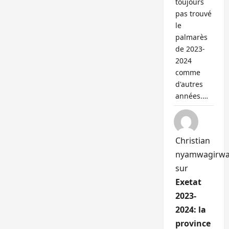
toujours
pas trouvé
le
palmarès
de 2023-
2024
comme
d'autres
années.…
Christian
nyamwagirw
sur
Exetat
2023-
2024: la
province