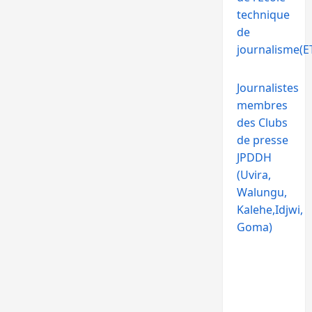
technique
de
journalisme(ET
Journalistes
membres
des Clubs
de presse
JPDDH
(Uvira,
Walungu,
Kalehe,Idjwi,
Goma)