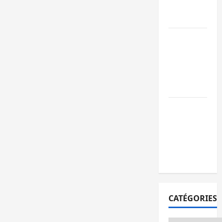
publics est
lancé
Sud-Kivu : de
retour à Uvir
Purusi relanc
les priorités
sécuritaires
Bukavu : vols
et agressions
en série, la
société civile
appelle à agir
CATÉGORIES