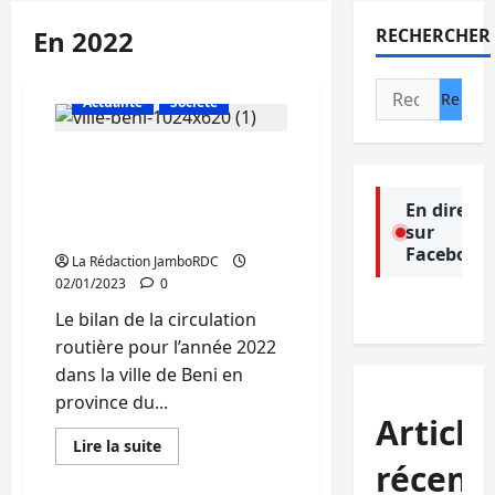
En 2022
RECHERCHER
Rechercher :
Actualité
Société
Beni: 293 cas d’accidents
routiers dont 19 décès
enregistrés en 2022
En direct
sur
(Police)
Facebook
La Rédaction JamboRDC
02/01/2023
0
Le bilan de la circulation
routière pour l’année 2022
dans la ville de Beni en
province du...
Article
En
Lire la suite
savoir
récent
plus
sur