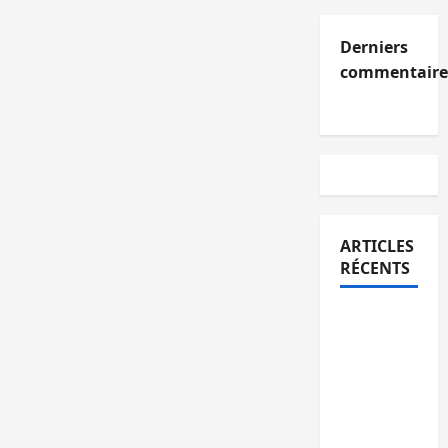
Derniers
commentaire
ARTICLES
RÉCENTS
Kinshasa
confirme
la
libération
de 15
personnes