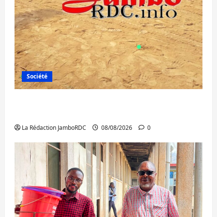
Société
Bagira : une ambulance renversée à Ciriri,
la NDSCI dénonce l’état de la route
La Rédaction JamboRDC
08/08/2026
0