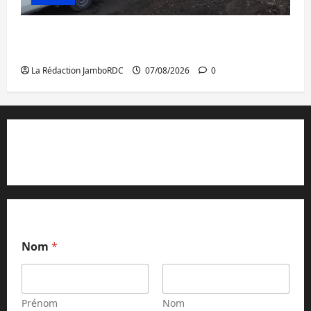
Beni : l’échange de prisonniers entre
l’AFC/M23 et Kinshasa ne convainc pas
La Rédaction JamboRDC
07/08/2026
0
Contact et réclamations
Nom
*
Prénom
Nom