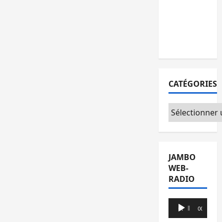
l’AFC/M23
avec
l’appui du
CICR
CATÉGORIES
Catégories
JAMBO
WEB-
RADIO
Lecteur
00:00
00:00
audio