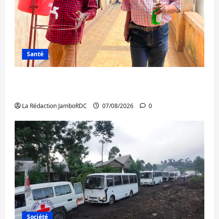
Santé
Sud-Kivu : l’UNPC maintient l’alerte contre
Ebola
La Rédaction JamboRDC
07/08/2026
0
Société