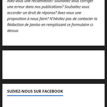
Avez-vous une réclamation? Souhaitez vous corriger
e
une erreur dans nos publications? Souhaitez vous
accorder un droit de réponse? Avez-vous une
proposition à nous faire? N'hésitez pas de contacter la
Rédaction de Jambo en remplissant ce formulaire ci-
dessus
Lisez attentivement notre procédure de
réclamation
SUIVEZ-NOUS SUR FACEBOOK