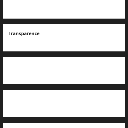
Transparence
A propos de nous
Rapport d’auto-évaluation de transparence (JTI)