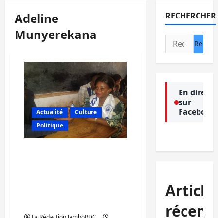
Adeline
RECHERCHER
Munyerekana
Rechercher :
En direct
sur
Facebook
Actualité
Culture
Politique
Sud-kivu : Adeline
Munyerenkana cadre de
l’ANCE s’acquitte de son
devoir civique et appelle
Article
la population à un
enrôlement massif
récent
La Rédaction JamboRDC