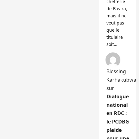
chefferie
de Bavira,
mais il ne
veut pas
que le
titulaire
soit…
Blessing
Karhakubwa
sur
Dialogue
national
en RDC :
le PCDBG
plaide
pour une