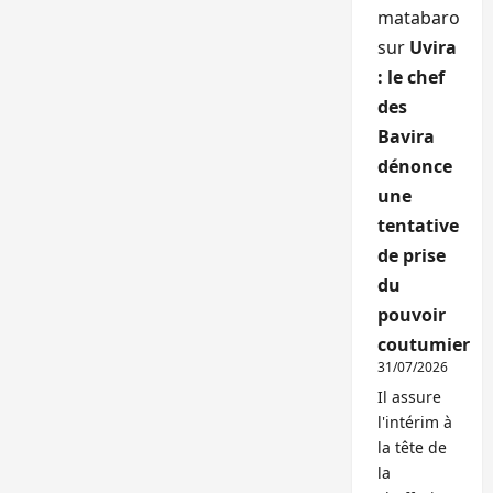
matabaro
sur
Uvira
: le chef
des
Bavira
dénonce
une
tentative
de prise
du
pouvoir
coutumier
31/07/2026
Il assure
l'intérim à
la tête de
la