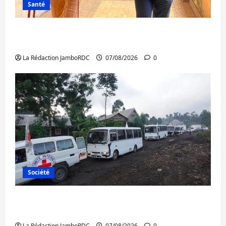
Santé
Sud-Kivu : l’UNPC maintient l’alerte contre
Ebola
La Rédaction JamboRDC
07/08/2026
0
Société
Beni : l’échange de prisonniers entre
l’AFC/M23 et Kinshasa ne convainc pas
La Rédaction JamboRDC
07/08/2026
0