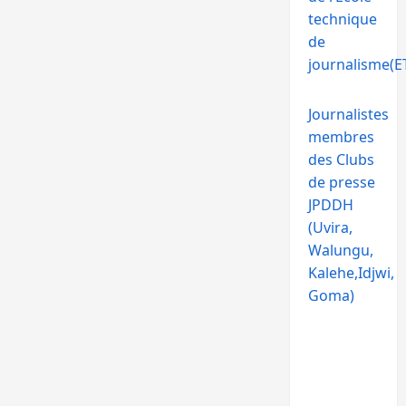
technique
de
journalisme(ET
Journalistes
membres
des Clubs
de presse
JPDDH
(Uvira,
Walungu,
Kalehe,Idjwi,
Goma)