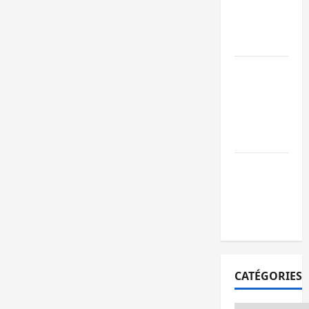
l’AFC/M23
avec l’appui
du CICR
Bukavu : des
routes en
ruine
paralysent la
circulation
Ebola : la RD
intensifie la
lutte avec
l’OMS
CATÉGORIES