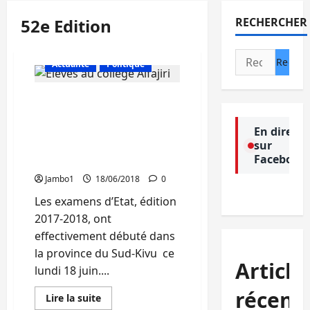
52e Edition
RECHERCHER
Rechercher :
Actualité
Politique
EXETAT 2017-2018 : Près de
600 élèves finalistes n’ont
pas participé à la session
En direct
sur
ordinaire en province du
Facebook
Sud-Kivu
Jambo1
18/06/2018
0
Les examens d’Etat, édition
2017-2018, ont
effectivement débuté dans
la province du Sud-Kivu ce
Article
lundi 18 juin....
récent
En
Lire la suite
savoir