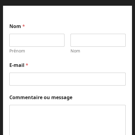
m
Nom
*
e
s
s
a
g
Prénom
Nom
e
m
E-mail
*
e
s
s
a
g
e
Commentaire ou message
N
o
m