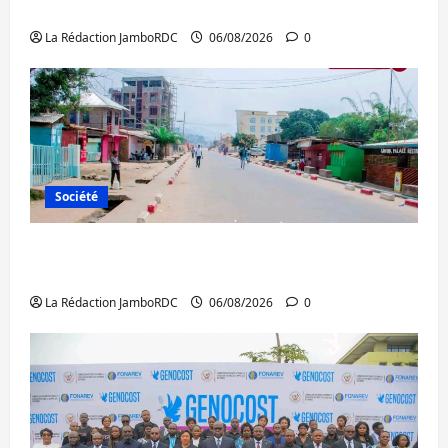
Ebola : la RDC intensifie la lutte avec l’OMS
La Rédaction JamboRDC
06/08/2026
0
Société
Uvira : une journée de mercredi marquée
par l’appel à la paix
La Rédaction JamboRDC
06/08/2026
0