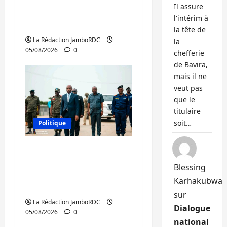
RDC : le recrutement
Il assure
des mandataires
l'intérim à
publics est lancé
la tête de
La Rédaction JamboRDC
la
05/08/2026
0
chefferie
de Bavira,
mais il ne
veut pas
que le
titulaire
soit…
Politique
Sud-Kivu : de retour à
Uvira, Purusi relance
Blessing
les priorités
Karhakubwa
sécuritaires
sur
La Rédaction JamboRDC
Dialogue
05/08/2026
0
national