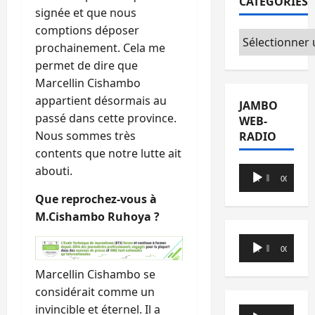
CATÉGORIES
signée et que nous
comptions déposer
Catégories
prochainement. Cela me
permet de dire que
Marcellin Cishambo
appartient désormais au
JAMBO
passé dans cette province.
WEB-
Nous sommes très
RADIO
contents que notre lutte ait
abouti.
Lecteur
00:00
00:00
audio
Que reprochez-vous à
M.Cishambo Ruhoya ?
Lecteur
00:00
00:00
audio
Marcellin Cishambo se
considérait comme un
invincible et éternel. Il a
Lecteur