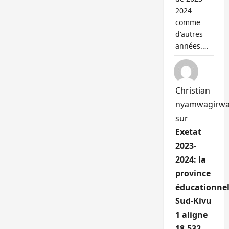
2024
comme
d'autres
années.…
Christian
nyamwagirw
sur
Exetat
2023-
2024: la
province
éducationnel
Sud-Kivu
1 aligne
18.532