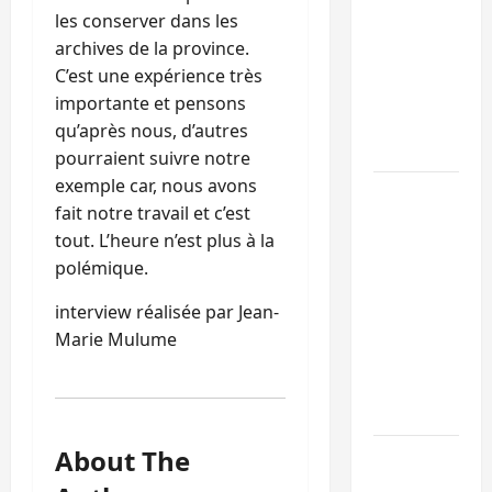
Ebola : la
les conserver dans les
RDC
archives de la province.
intensifie
C’est une expérience très
la lutte
importante et pensons
avec
qu’après nous, d’autres
l’OMS
pourraient suivre notre
exemple car, nous avons
Uvira :
fait notre travail et c’est
une
tout. L’heure n’est plus à la
journée
polémique.
de
mercredi
interview réalisée par Jean-
marquée
Marie Mulume
par
l’appel à
la paix
About The
GENOCOST
: