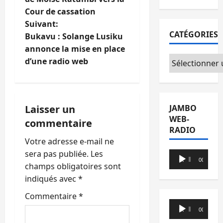
Cour de cassation
v
Suivant:
CATÉGORIES
i
Bukavu : Solange Lusiku
annonce la mise en place
g
Catégories
d’une radio web
a
t
Laisser un
JAMBO
WEB-
i
commentaire
RADIO
o
Votre adresse e-mail ne
sera pas publiée.
Les
Lecteur
n
00:00
00:00
champs obligatoires sont
audio
indiqués avec
*
d
Commentaire
*
’
Lecteur
00:00
00:00
audio