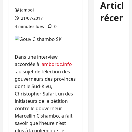
Article
Jambo1
récent
21/07/2017
4 minutes lues
0
Bukavu : des
routes en
ruine
paralysent la
Dans une interview
circulation
accordée à
jambordc.info
au sujet de l’élection des
Ebola : la RD
gouverneurs des provinces
intensifie la
dont le Sud-Kivu,
lutte avec
Christopher Safari, un des
l’OMS
initiateurs de la pétition
Uvira : une
contre le gouverneur
journée de
Marcellin Cishambo, a fait
mercredi
savoir que l’heure n’est
marquée par
plus à la polémique, le