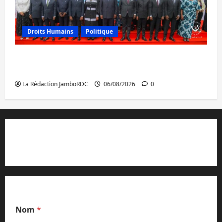
Droits Humains
Politique
GENOCOST : l’AFC/M23 conteste la
démarche portée par Kinshasa
La Rédaction JamboRDC
06/08/2026
0
Contact et réclamations
Nom
*