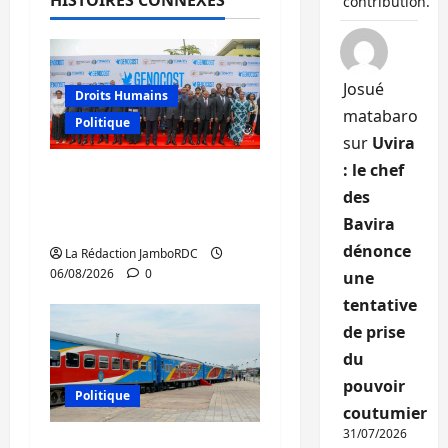
contribution.
Josué
Droits Humains
matabaro
Politique
sur
Uvira
: le chef
GENOCOST : l’AFC/M23
des
conteste la démarche
Bavira
portée par Kinshasa
dénonce
La Rédaction JamboRDC
06/08/2026
0
une
tentative
de prise
du
pouvoir
Politique
coutumier
31/07/2026