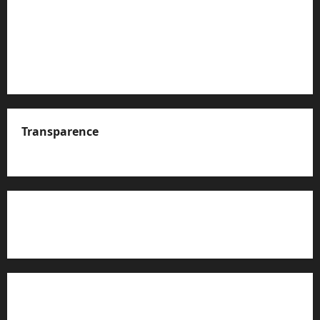
Transparence
A propos de nous
Rapport d’auto-évaluation de transparence (JTI)