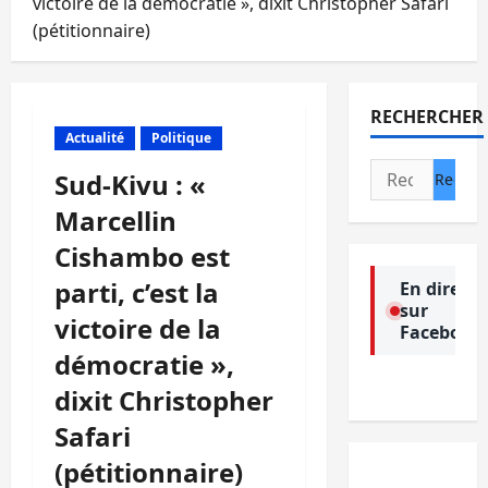
victoire de la démocratie », dixit Christopher Safari
(pétitionnaire)
RECHERCHER
Actualité
Politique
Rechercher :
Sud-Kivu : «
Marcellin
Cishambo est
parti, c’est la
En direct
sur
victoire de la
Facebook
démocratie »,
dixit Christopher
Safari
(pétitionnaire)