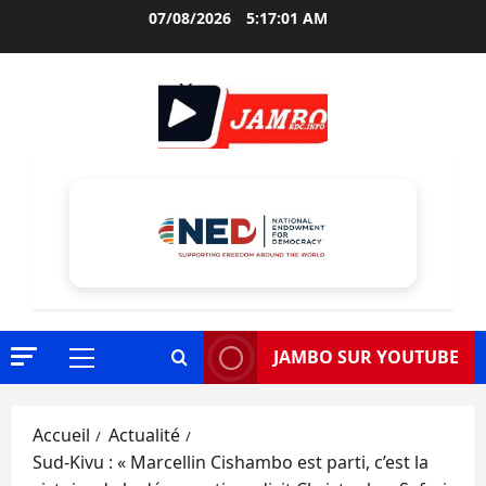
Aller
07/08/2026
5:17:02 AM
au
contenu
JAMBO SUR YOUTUBE
Menu
principal
Accueil
Actualité
Sud-Kivu : « Marcellin Cishambo est parti, c’est la