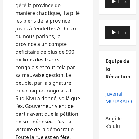
00:00
00:00
géré la province de
audio
manière chaotique, il a pillé
les biens de la province
jusqu’à l’endetter. A l’heure
Lecteur
00:00
00:00
où nous parlons, la
audio
province a un compte
déficitaire de plus de 900
millions des francs
Equipe de
congolais et tout cela par
la
sa mauvaise gestion. Le
Rédaction
peuple, par la signature
que chaque congolais du
Juvénal
Sud-Kivu a donné, voilà que
MUTAKATO
l’ex. Gouverneur vient de
partir avant que la pétition
Angèle
ne soit déposée. C’est la
Kalulu
victoire de la démocratie.
Toute la rue est en fête.