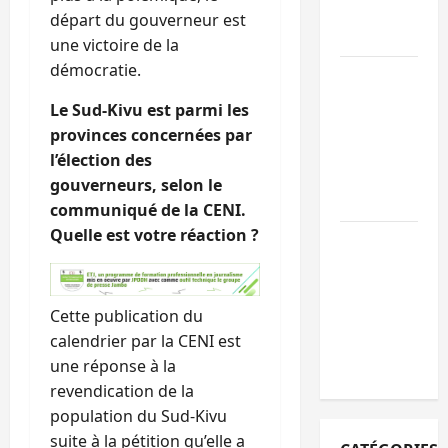
l’appel à la
départ du gouverneur est
paix
une victoire de la
démocratie.
GENOCOST :
l’AFC/M23
Le Sud-Kivu est parmi les
conteste la
provinces concernées par
démarche
l’élection des
portée par
gouverneurs, selon le
Kinshasa
communiqué de la CENI.
Quelle est votre réaction ?
Ebola : après
Bukavu,
l’UNPC-Sud-
Kivu équipe
Cette publication du
les médias
calendrier par la CENI est
des territoire
une réponse à la
revendication de la
population du Sud-Kivu
suite à la pétition qu’elle a