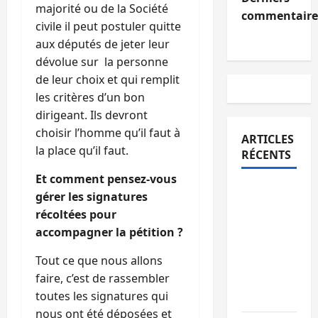
majorité ou de la Société
commentaire
civile il peut postuler quitte
aux députés de jeter leur
dévolue sur la personne
de leur choix et qui remplit
les critères d’un bon
dirigeant. Ils devront
choisir l’homme qu’il faut à
ARTICLES
la place qu’il faut.
RÉCENTS
Et comment pensez-vous
Bukavu :
gérer les signatures
des
récoltées pour
routes en
accompagner la pétition ?
ruine
Tout ce que nous allons
paralysent
faire, c’est de rassembler
la
toutes les signatures qui
circulation
nous ont été déposées et