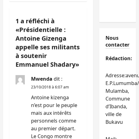
i
1 a réfléchi à
o
«
Présidentielle :
n
Antoine Gizenga
Nous
contacter
appelle ses militants
d
à soutenir
Rédaction:
’
Emmanuel Shadary
»
a
Adresse:aven
Mwenda
dit :
E.P.Lumumba/
r
23/10/2018 à 6:07 am
Mulamba,
Antoine kizenga
Commune
t
n’est pour le peuple
d’Ibanda,
i
mais aux intérêts
ville de
personnels comme
Bukavu
c
au premier départ.
Le Congo montre