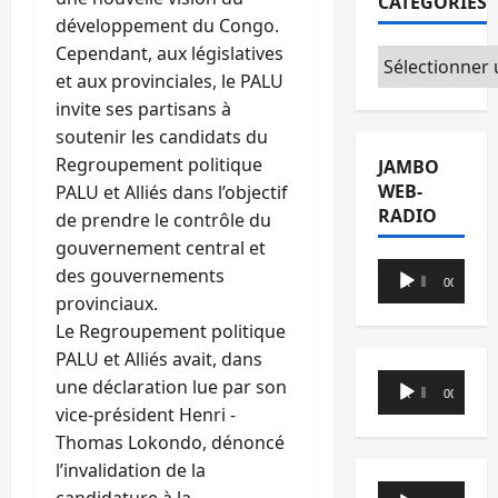
CATÉGORIES
développement du Congo.
Cependant, aux législatives
Catégories
et aux provinciales, le PALU
invite ses partisans à
soutenir les candidats du
Regroupement politique
JAMBO
WEB-
PALU et Alliés dans l’objectif
RADIO
de prendre le contrôle du
gouvernement central et
Lecteur
des gouvernements
00:00
00:00
audio
provinciaux.
Le Regroupement politique
PALU et Alliés avait, dans
Lecteur
une déclaration lue par son
00:00
00:00
audio
vice-président Henri -
Thomas Lokondo, dénoncé
l’invalidation de la
Lecteur