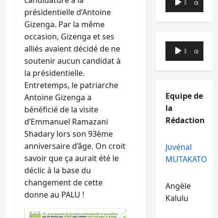
candidature à la
00:00
00:00
audio
présidentielle d’Antoine
Gizenga. Par la même
occasion, Gizenga et ses
Lecteur
alliés avaient décidé de ne
00:00
00:00
audio
soutenir aucun candidat à
la présidentielle.
Entretemps, le patriarche
Equipe de
Antoine Gizenga a
la
bénéficié de la visite
Rédaction
d’Emmanuel Ramazani
Shadary lors son 93ème
anniversaire d’âge. On croit
Juvénal
savoir que ça aurait été le
MUTAKATO
déclic à la base du
changement de cette
Angèle
donne au PALU !
Kalulu