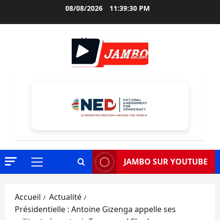
Aller
08/08/2026
11:39:31 PM
au
contenu
JAMBO SUR YOUTUBE
Menu
principal
Accueil
Actualité
Présidentielle : Antoine Gizenga appelle ses