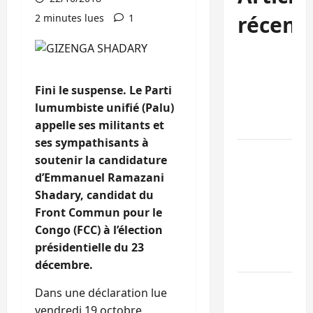
récent
2 minutes lues
1
Sud-Kivu :
l’UNPC
Fini le suspense. Le Parti
maintient
lumumbiste unifié (Palu)
l’alerte contr
appelle ses militants et
Ebola
ses sympathisants à
Beni :
soutenir la candidature
l’échange de
d’Emmanuel Ramazani
prisonniers
Shadary, candidat du
entre
Front Commun pour le
l’AFC/M23 et
Congo (FCC) à l’élection
Kinshasa ne
présidentielle du 23
convainc pas
décembre.
Processus de
Dans une déclaration lue
Doha : 15
vendredi 19 octobre