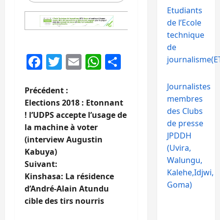
Etudiants
de l’Ecole
technique
de
Facebook
Twitter
Email
WhatsApp
Partager
journalisme(ET
Journalistes
N
Précédent :
membres
Elections 2018 : Etonnant
a
des Clubs
! l’UDPS accepte l’usage de
de presse
la machine à voter
v
JPDDH
(interview Augustin
(Uvira,
i
Kabuya)
Walungu,
Suivant:
g
Kalehe,Idjwi,
Kinshasa: La résidence
Goma)
d’André-Alain Atundu
a
cible des tirs nourris
t