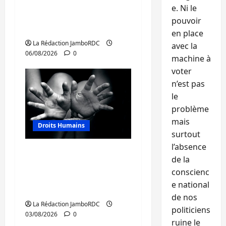
GENOCOST : l’AFC/M23
e. Ni le
conteste la démarche
pouvoir
portée par Kinshasa
en place
La Rédaction JamboRDC
avec la
06/08/2026
0
machine à
voter
n’est pas
le
problème
mais
Droits Humains
surtout
l’absence
Sud-Kivu : mieux
de la
protéger les droits
conscienc
humains pour prévenir
e national
la traite des personnes
de nos
La Rédaction JamboRDC
politiciens
03/08/2026
0
ruine le