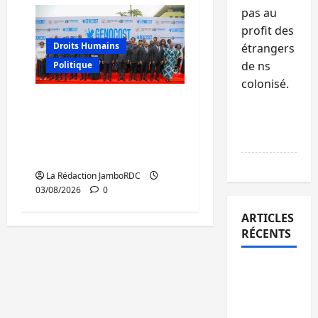
pas au
profit des
Droits Humains
étrangers
de ns
Politique
colonisé.
GENOCOST : mémoire,
justice et réparations
RÉPONDR
au cœur du message
E
de Tshisekedi
La Rédaction JamboRDC
03/08/2026
0
ARTICLES
RÉCENTS
Sud-Kivu
: l’UNPC
maintient