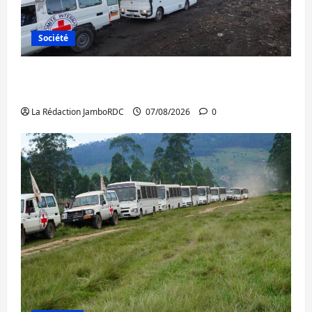
Société
Beni : l’échange de prisonniers entre
l’AFC/M23 et Kinshasa ne convainc pas
La Rédaction JamboRDC
07/08/2026
0