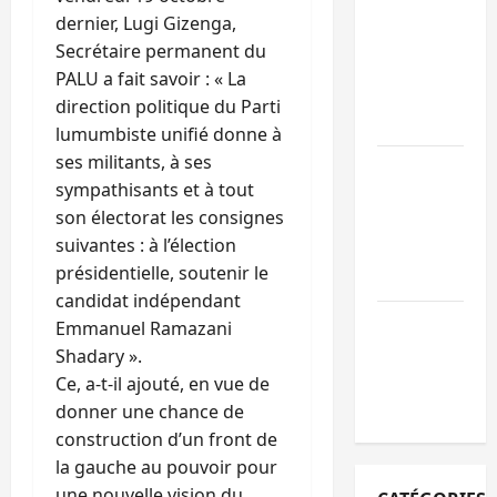
personnes
dernier, Lugi Gizenga,
remises à
Secrétaire permanent du
l’AFC/M23
PALU a fait savoir : « La
avec l’appui
direction politique du Parti
du CICR
lumumbiste unifié donne à
ses militants, à ses
Bukavu : des
sympathisants et à tout
routes en
son électorat les consignes
ruine
suivantes : à l’élection
paralysent la
présidentielle, soutenir le
circulation
candidat indépendant
Ebola : la RD
Emmanuel Ramazani
intensifie la
Shadary ».
lutte avec
Ce, a-t-il ajouté, en vue de
l’OMS
donner une chance de
construction d’un front de
la gauche au pouvoir pour
une nouvelle vision du