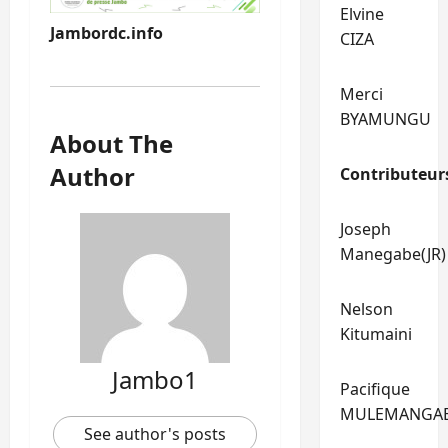
Elvine
Jambordc.info
CIZA
Merci
BYAMUNGU
About The
Author
Contributeur
Joseph
Manegabe(JR)
Nelson
Kitumaini
Jambo1
Pacifique
MULEMANGA
See author's posts