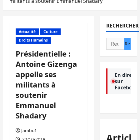
militants à soutenir Emmanuel Shadary
RECHERCHER
Actualité
Culture
Droits Humains
Rechercher :
Présidentielle :
Antoine Gizenga
appelle ses
En direct
sur
militants à
Facebook
soutenir
Emmanuel
Shadary
Jambo1
Article
22/10/2018