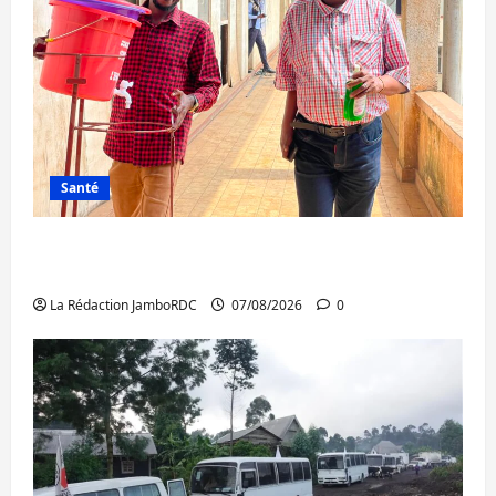
Santé
Sud-Kivu : l’UNPC maintient l’alerte contre
Ebola
La Rédaction JamboRDC
07/08/2026
0