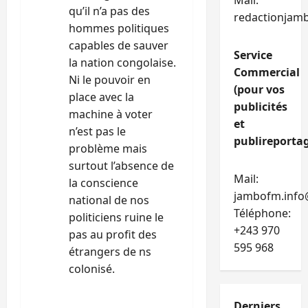
l
Mail:
qu’il n’a pas des
redactionjam
hommes politiques
e
capables de sauver
Service
la nation congolaise.
Commercial
Ni le pouvoir en
(pour vos
place avec la
publicités
machine à voter
et
n’est pas le
publireportag
problème mais
surtout l’absence de
Mail:
la conscience
jambofm.info
national de nos
Téléphone:
politiciens ruine le
+243 970
pas au profit des
595 968
étrangers de ns
colonisé.
RÉPONDRE
Derniers