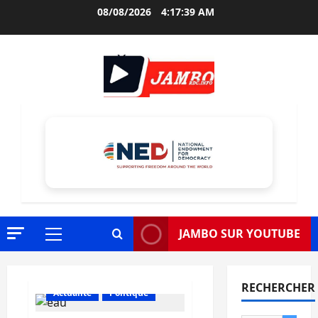
Aller
08/08/2026
4:17:40 AM
au
contenu
JAMBO SUR YOUTUBE
Menu
principal
RECHERCHER
Actualité
Politique