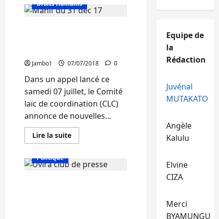
sur
Droits Humains
Elections
:
La
Crise-RDC : Le CLC
CENI
Equipe de
accorde
annonce des actions du
2
la
jours
12 au 14 aout prochain
aux
Rédaction
retardataires
Jambo1
07/07/2018
0
Dans un appel lancé ce
Juvénal
samedi 07 juillet, le Comité
MUTAKATO
laïc de coordination (CLC)
annonce de nouvelles...
Angèle
En
Lire la suite
Kalulu
savoir
Actualité
Education
plus
sur
Politique
Crise-
Elvine
RDC
:
CIZA
Liberté de la presse : Des
Le
CLC
harcèlements persistent
annonce
des
Merci
contre les journalistes et
actions
les défenseurs des droits
BYAMUNGU
du