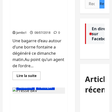
Rechercher :
Bukavu: Un policier
agressé en tentant
d’empêcher la destruction
d’ une borne fontaine
d’eau
En direct
Jambo1
08/07/2018
0
sur
Facebook
Une bagarre d’eau autour
d’une borne fontaine a
dégénéré ce dimanche
matin.Au point qu’un agent
de l’ordre...
En
Lire la suite
Article
savoir
plus
sur
récent
Actualité
Politique
Bukavu:
Un
policier
Arrestation de deux
agressé
Sud-Kivu :
en
journalistes à Bukavu :
l’UNPC
tentant
d’empêcher
L’UNPC Sud-Kivu en