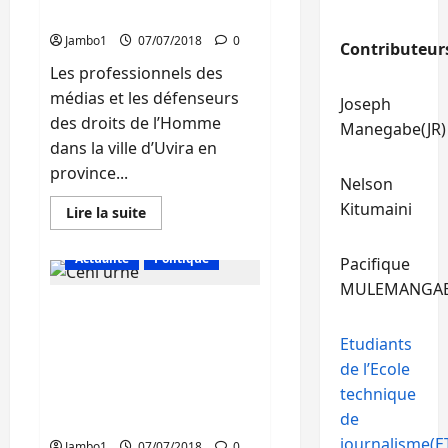
12
de l’Homme à Uvira
au
14
Jambo1
07/07/2018
0
Contributeur
aout
prochain
Les professionnels des
médias et les défenseurs
Joseph
des droits de l’Homme
Manegabe(JR)
dans la ville d’Uvira en
province...
Nelson
Kitumaini
En
Lire la suite
savoir
plus
sur
Actualité
Politique
Pacifique
Liberté
de
MULEMANGA
la
CENI (Sud-Kivu) : A 24h de
presse
:
la clôture de retrait des
Des
Etudiants
harcèlements
formulaires et dépôt des
persistent
de l’Ecole
candidatures, aucune
contre
technique
les
candidature reçue aux
journalistes
de
BRTC
et
les
journalisme(ET
Jambo1
07/07/2018
0