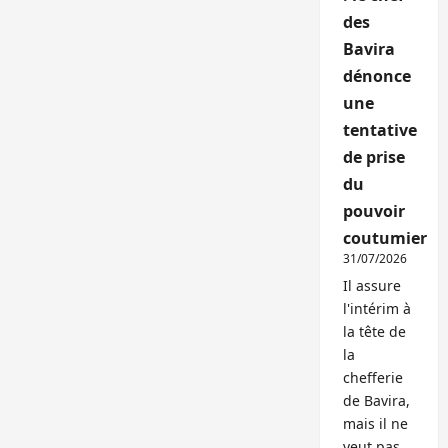
des
Bavira
dénonce
une
tentative
de prise
du
pouvoir
coutumier
31/07/2026
Il assure
l'intérim à
la tête de
la
chefferie
de Bavira,
mais il ne
veut pas