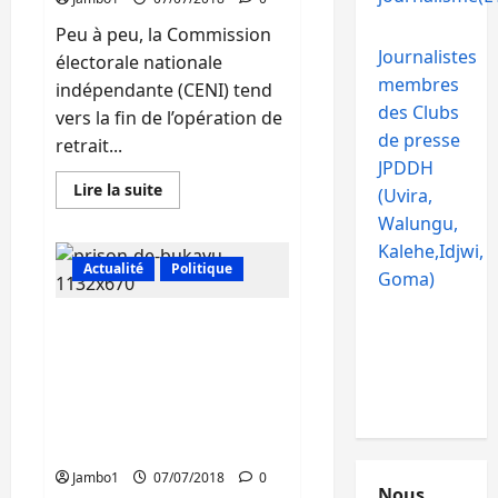
défenseurs
des
Peu à peu, la Commission
droits
de
Journalistes
électorale nationale
l’Homme
à
membres
indépendante (CENI) tend
Uvira
des Clubs
vers la fin de l’opération de
de presse
retrait...
JPDDH
En
Lire la suite
(Uvira,
savoir
plus
Walungu,
sur
Kalehe,Idjwi,
CENI
(Sud-
Actualité
Politique
Goma)
Kivu)
:
A
Justice (Sud-Kivu) : Les
24h
de
prisonniers dans les
la
conditions précaires à
clôture
de
Idjwi, la société civile
retrait
des
appelle à l’implication de
formulaires
l’Etat congolais
et
dépôt
Jambo1
07/07/2018
0
des
Nous