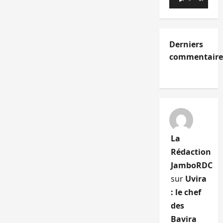
audio
Derniers
commentaire
La
Rédaction
JamboRDC
sur
Uvira
: le chef
des
Bavira