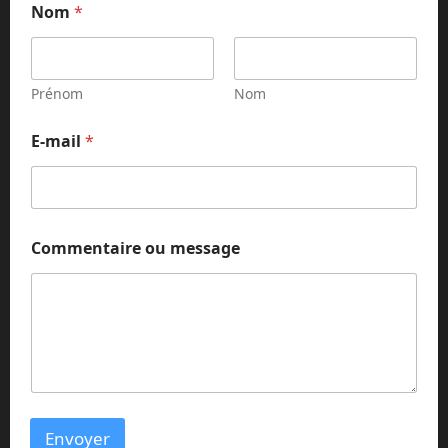
Nom
*
*
E
-
m
a
Prénom
Nom
i
l
E-mail
*
Commentaire ou message
Envoyer