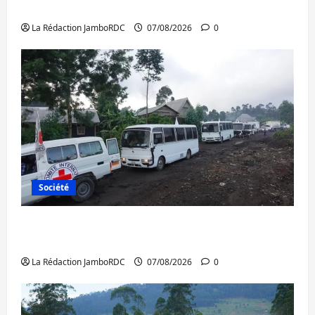
Ebola
La Rédaction JamboRDC
07/08/2026
0
Société
Beni : l’échange de prisonniers entre
l’AFC/M23 et Kinshasa ne convainc pas
La Rédaction JamboRDC
07/08/2026
0