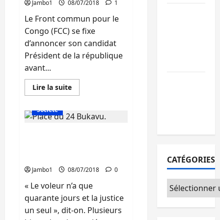
Jambo1
08/07/2018
1
en
appelle
Bukavu : des
à
Le Front commun pour le
l’implication
routes en
Congo (FCC) se fixe
du
ruine
Gouverneur
d’annoncer son candidat
pour
paralysent la
obtenir
Président de la république
réparation
circulation
avant...
Ebola : la RD
En
Lire la suite
intensifie la
savoir
Actualité
Politique
plus
lutte avec
sur
Société
Présidentielle-
l’OMS
RDC
:
Bukavu : 40 jours pour le
Le
FCC
voleur, 1 jour pour la
dévoile
son
justice
CATÉGORIES
candidat
dans
Jambo1
08/07/2018
0
3
semaines
Catégories
« Le voleur n’a que
quarante jours et la justice
un seul », dit-on. Plusieurs