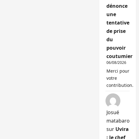
dénonce
une
tentative
de prise
du
pouvoir
coutumier
06/08/2026
Merci pour
votre
contribution.
Josué
matabaro
sur
Uvira
: le chef