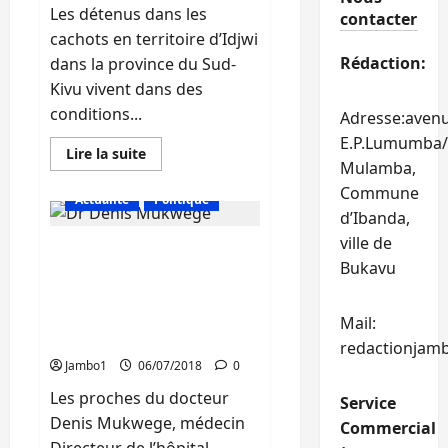
candidatures,
Les détenus dans les
aucune
contacter
candidature
cachots en territoire d’Idjwi
reçue
aux
Rédaction:
dans la province du Sud-
BRTC
Kivu vivent dans des
conditions...
Adresse:aven
E.P.Lumumba/
En
Lire la suite
savoir
Mulamba,
plus
Commune
sur
Actualité
Politique
Justice
d’Ibanda,
(Sud-
Kivu)
ville de
Sud-Kivu : Les proches du
:
Les
Bukavu
Dr Mukwege dénoncent
prisonniers
dans
un plan odieux visant son
les
élimination et alertent
conditions
Mail:
précaires
pour sa sécurité
redactionjam
à
Idjwi,
Jambo1
06/07/2018
0
la
société
Les proches du docteur
Service
civile
appelle
Denis Mukwege, médecin
Commercial
à
l’implication