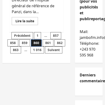
Directeur de l’hôpital
(pour vos
de
général de référence de
l’Etat
publicités
congolais
Panzi, dans la...
et
publireportag
En
Lire la suite
savoir
plus
sur
Mail:
Sud-
Pagination
Précédent
1
…
857
Kivu
jambofm.info
:
858
859
860
861
862
Téléphone:
Les
des
proches
+243 970
863
…
1 016
Suivant
du
Dr
publications
595 968
Mukwege
dénoncent
un
plan
odieux
visant
Derniers
son
élimination
commentaire
et
alertent
pour
sa
sécurité