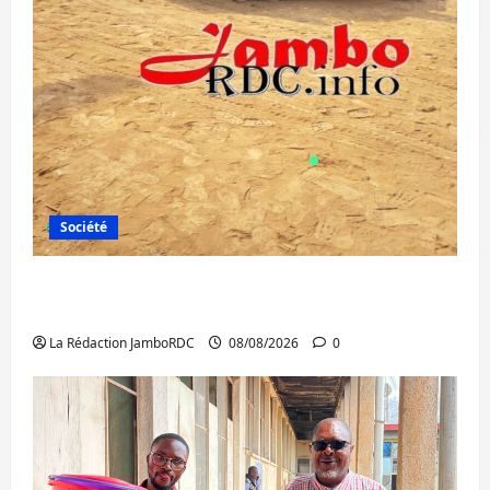
Société
Bagira : une ambulance renversée à Ciriri,
la NDSCI dénonce l’état de la route
La Rédaction JamboRDC
08/08/2026
0