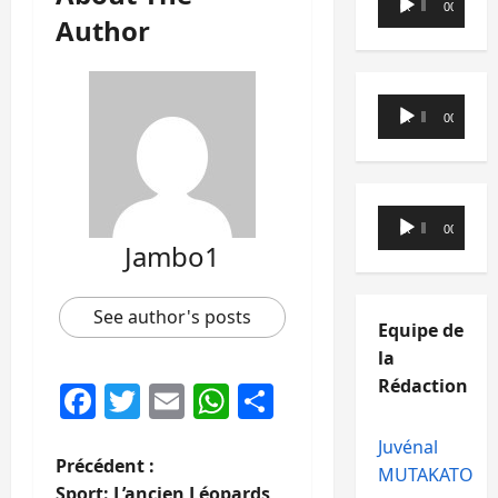
00:00
00:00
audio
Author
Lecteur
00:00
00:00
audio
Lecteur
00:00
00:00
audio
Jambo1
See author's posts
Equipe de
la
Rédaction
Facebook
Twitter
Email
WhatsApp
Partager
Juvénal
N
Précédent :
MUTAKATO
Sport: L’ancien Léopards