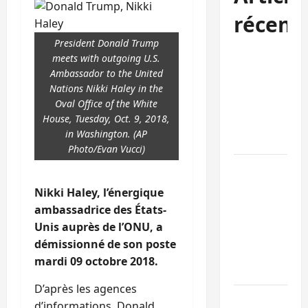
récent
President Donald Trump
Kinshasa
meets with outgoing U.S.
confirme la
Ambassador to the United
libération de
Nations Nikki Haley in the
Oval Office of the White
15 personnes
House, Tuesday, Oct. 9, 2018,
affiliées à
in Washington. (AP
l’AFC/M23
Photo/Evan Vucci)
Bagira : une
ambulance
Nikki Haley, l’énergique
renversée à
ambassadrice des États-
Ciriri, la
Unis auprès de l’ONU, a
NDSCI
démissionné de son poste
dénonce l’éta
mardi 09 octobre 2018.
de la route
D’après les agences
Sud-Kivu :
d’informations, Donald