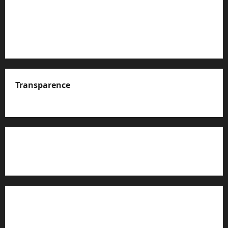
Transparence
A propos de nous
Rapport d’auto-évaluation de transparence (JTI)