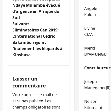
a
Ndaye Mulamba évacué
Angèle
d’urgence en Afrique du
v
Kalulu
Sud
i
Suivant:
Elvine
Eliminatoires Can 2019:
g
CIZA
L’international Cedric
Bakambu rejoint
a
Merci
finalement les léopards à
BYAMUNGU
t
Kinshasa
i
Contributeur
o
Laisser un
Joseph
commentaire
n
Manegabe(JR)
Votre adresse e-mail ne
d
sera pas publiée.
Les
Nelson
’
champs obligatoires sont
Kitumaini