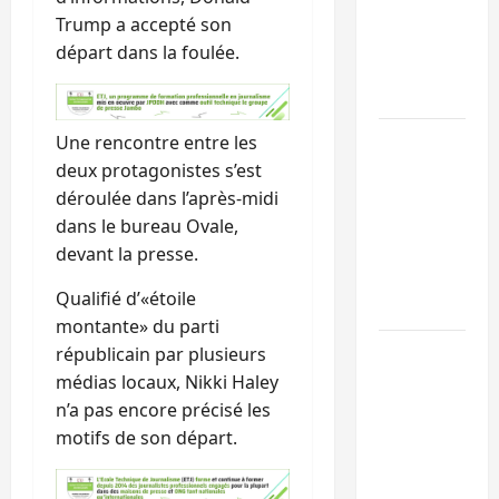
l’UNPC
Trump a accepté son
maintient
départ dans la foulée.
l’alerte contr
Ebola
Beni :
Une rencontre entre les
l’échange de
deux protagonistes s’est
prisonniers
déroulée dans l’après-midi
entre
dans le bureau Ovale,
l’AFC/M23 et
devant la presse.
Kinshasa ne
Qualifié d’«étoile
convainc pas
montante» du parti
Processus de
républicain par plusieurs
Doha : 15
médias locaux, Nikki Haley
personnes
n’a pas encore précisé les
remises à
motifs de son départ.
l’AFC/M23
avec l’appui