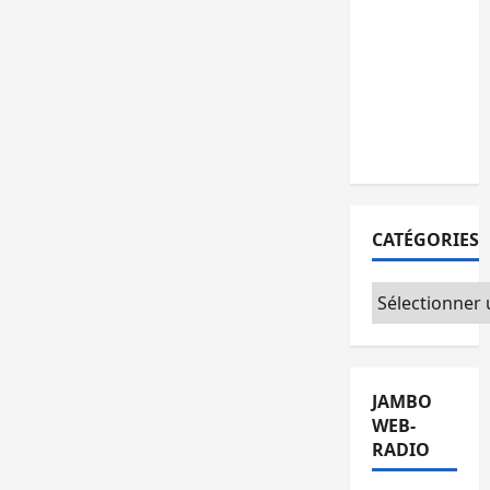
personnes
remises à
l’AFC/M23
avec
l’appui du
CICR
CATÉGORIES
Catégories
JAMBO
WEB-
RADIO