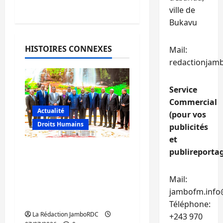
ville de
Bukavu
HISTOIRES CONNEXES
Mail:
redactionjam
Service
Commercial
Actualité
(pour vos
Droits Humains
publicités
et
Crise en RDC :
publireportag
Ndayishimiye mise sur
le dialogue avec
Mail:
l’opposition et les
jambofm.info
Églises
Téléphone:
La Rédaction JamboRDC
+243 970