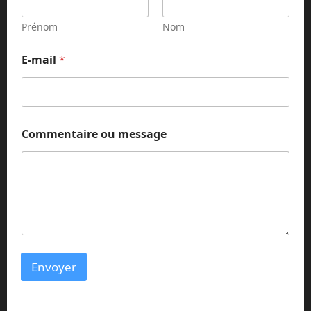
e
s
Prénom
Nom
s
a
E-mail
*
g
e
m
e
s
s
Commentaire ou message
a
g
e
Envoyer