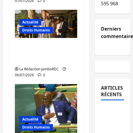
07/07/2026
0
595 968
Actualité
Derniers
Droits Humains
commentaire
RDC : la Coalition C64
en consultations à
Bujumbura
La Rédaction JamboRDC
06/07/2026
0
ARTICLES
RÉCENTS
Kinshasa
confirme
Actualité
la
Droits Humains
libération