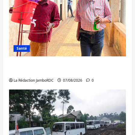
Santé
Sud-Kivu : l’UNPC maintient l’alerte contre
Ebola
La Rédaction JamboRDC
07/08/2026
0