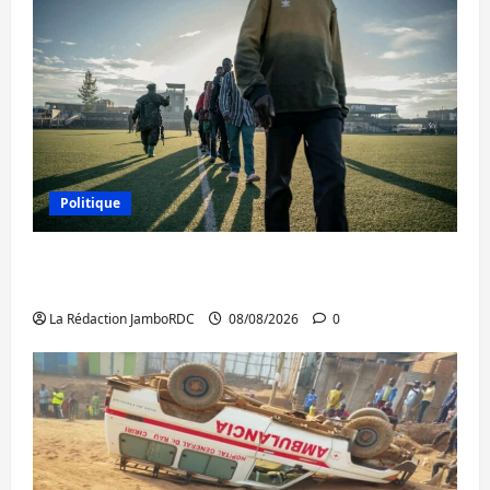
Politique
Kinshasa confirme la libération de 15
personnes affiliées à l’AFC/M23
La Rédaction JamboRDC
08/08/2026
0