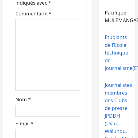
indiqués avec
*
a
Pacifique
Commentaire
*
MULEMANGA
r
t
Etudiants
de l’Ecole
i
technique
c
de
journalisme(ET
l
Journalistes
e
membres
Nom
*
des Clubs
de presse
JPDDH
E-mail
*
(Uvira,
Walungu,