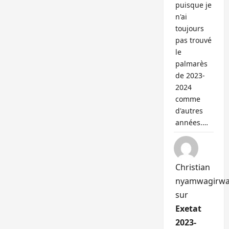
puisque je
n'ai
toujours
pas trouvé
le
palmarès
de 2023-
2024
comme
d'autres
années.…
Christian
nyamwagirw
sur
Exetat
2023-