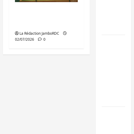
de 15
RDC : un mois de
personnes
présidence au Conseil
affiliées à
de sécurité de l’ONU
l’AFC/M23
La Rédaction JamboRDC
02/07/2026
0
Bagira :
une
ambulance
renversée
à Ciriri, la
NDSCI
dénonce
l’état de
la route
Sud-Kivu
: l’UNPC
maintient