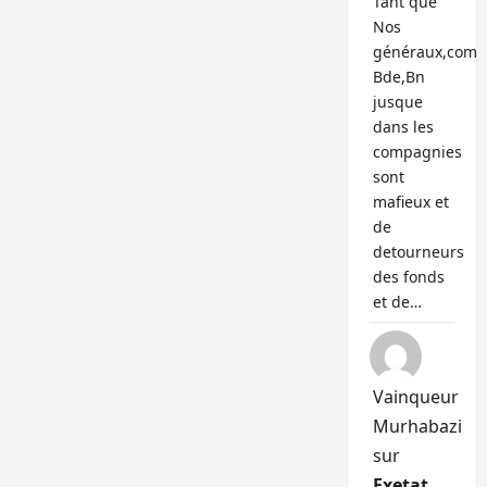
Tant que
Nos
généraux,com
Bde,Bn
jusque
dans les
compagnies
sont
mafieux et
de
detourneurs
des fonds
et de…
Vainqueur
Murhabazi
sur
Exetat