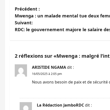
N
Précédent :
Mwenga : un malade mental tue deux fem
a
Suivant:
v
RDC: le gouvernement majore le salaire de
i
g
2 réflexions sur «
Mwenga : malgré l’inte
a
ARISTIDE NGAMA
dit :
t
16/05/2025 à 2:05 pm
i
Nous avons besoin de paix et de sécurité
o
RÉPONDRE
n
La Rédaction JamboRDC
dit :