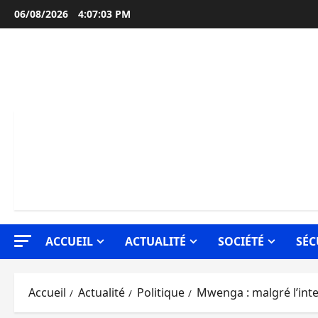
Aller
06/08/2026
4:07:05 PM
au
contenu
ACCUEIL
ACTUALITÉ
SOCIÉTÉ
SÉC
Accueil
Actualité
Politique
Mwenga : malgré l’inter