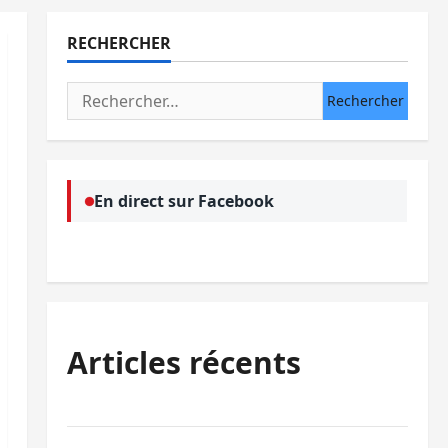
RECHERCHER
Rechercher :
En direct sur Facebook
Articles récents
Ebola : la RDC intensifie la lutte avec l’OMS
Uvira : une journée de mercredi marquée