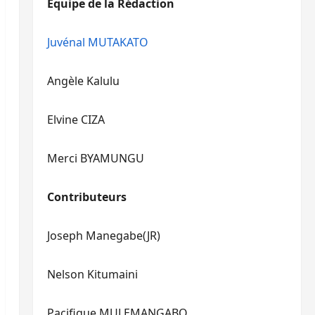
Equipe de la Rédaction
le
pour
volume.
augmenter
ou
Juvénal MUTAKATO
diminuer
le
Angèle Kalulu
volume.
Elvine CIZA
Merci BYAMUNGU
Contributeurs
Joseph Manegabe(JR)
Nelson Kitumaini
Pacifique MULEMANGABO