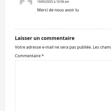
d
19/05/2025 à 10:58 am
Merci de nous avoir lu
’
RÉPONDRE
a
r
Laisser un commentaire
t
Votre adresse e-mail ne sera pas publiée.
Les champ
i
Commentaire
*
c
l
e