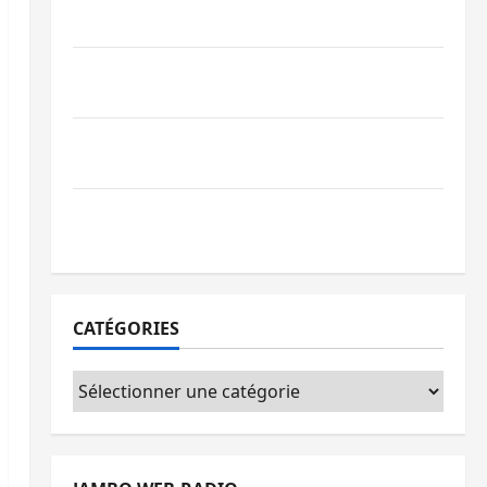
par l’appel à la paix
GENOCOST : l’AFC/M23 conteste la
démarche portée par Kinshasa
Ebola : après Bukavu, l’UNPC-Sud-Kivu
équipe les médias des territoires
Bukavu : la Pharmakina expose son
savoir-faire à Kivu Soko Foire
CATÉGORIES
Catégories