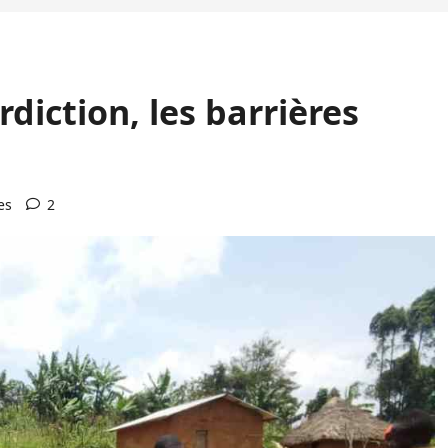
diction, les barrières
es
2