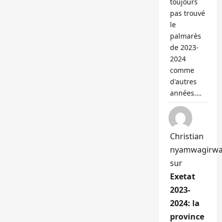
toujours
pas trouvé
le
palmarès
de 2023-
2024
comme
d'autres
années.…
Christian
nyamwagirw
sur
Exetat
2023-
2024: la
province