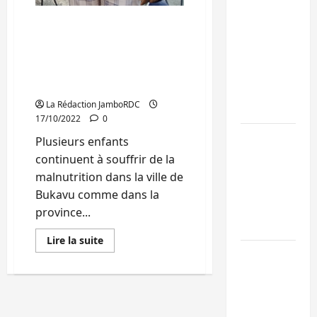
Bukavu : la
Sud-Kivu : Les parents
Pharmakina
appelés à entretenir des
jardins potagers pour une
expose son
bonne santé alimentaire
savoir-faire à
de leurs enfants
Kivu Soko
La Rédaction JamboRDC
Foire
17/10/2022
0
Bagira : des
Plusieurs enfants
infrastructur
continuent à souffrir de la
grâce aux
malnutrition dans la ville de
contribution
Bukavu comme dans la
des habitant
province...
à Mulambula
En
Lire la suite
savoir
RDC : le
plus
sur
recrutement
Sud-
des
Kivu
:
mandataires
Les