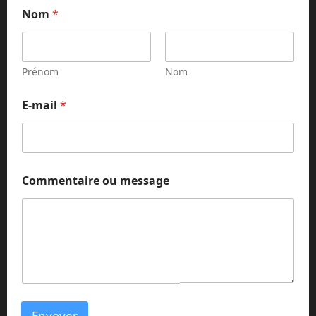
Nom
*
Prénom
Nom
E-mail
*
o
Commentaire ou message
u
*
N
o
m
Envoyer