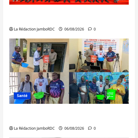
GENOCOST : l’AFC/M23 conteste la
démarche portée par Kinshasa
La Rédaction JamboRDC
06/08/2026
0
Santé
Ebola : après Bukavu, l’UNPC-Sud-Kivu
équipe les médias des territoires
La Rédaction JamboRDC
06/08/2026
0