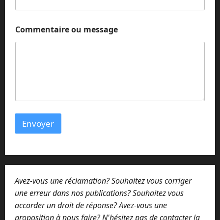
m
Commentaire ou message
e
s
s
a
g
e
m
e
s
s
Envoyer
a
g
e
C
o
m
Avez-vous une réclamation? Souhaitez vous corriger
m
e
une erreur dans nos publications? Souhaitez vous
n
accorder un droit de réponse? Avez-vous une
t
proposition à nous faire? N'hésitez pas de contacter la
a