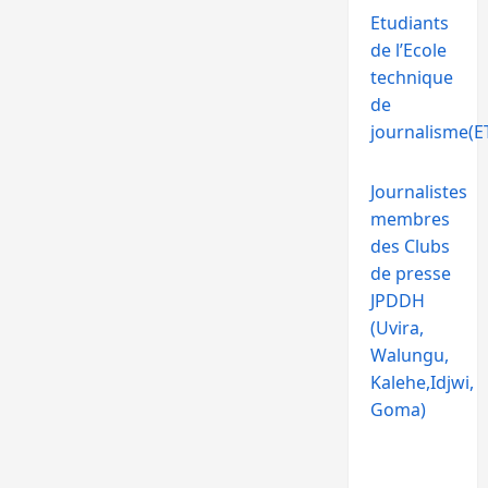
Etudiants
de l’Ecole
technique
de
journalisme(ET
Journalistes
membres
des Clubs
de presse
JPDDH
(Uvira,
Walungu,
Kalehe,Idjwi,
Goma)