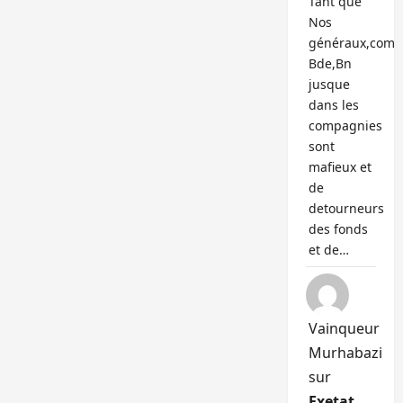
Tant que
Nos
généraux,com
Bde,Bn
jusque
dans les
compagnies
sont
mafieux et
de
detourneurs
des fonds
et de…
Vainqueur
Murhabazi
sur
Exetat