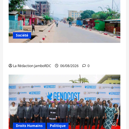
Société
Uvira : une journée de mercredi marquée
par l’appel à la paix
La Rédaction JamboRDC
06/08/2026
0
Droits Humains
Politique