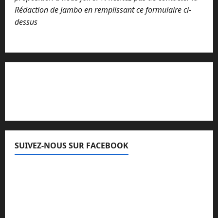
i
Rédaction de Jambo en remplissant ce formulaire ci-
r
dessus
e
Lisez attentivement notre procédure de
réclamation
SUIVEZ-NOUS SUR FACEBOOK