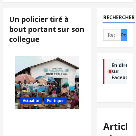
Un policier tiré à
RECHERCHER
bout portant sur son
Rechercher :
collegue
En direct
sur
Facebook
Actualité
Politique
Bukavu: Un policier tire à
bout portant sur son
Article
collègue au marché