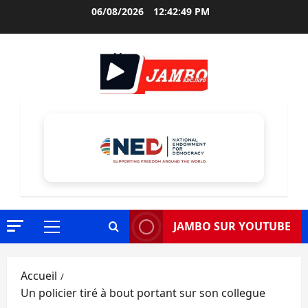
Aller
06/08/2026
12:42:50 PM
au
contenu
JAMBO SUR YOUTUBE
Menu
principal
Accueil
Un policier tiré à bout portant sur son collegue