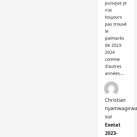
puisque je
n'ai
toujours
pas trouvé
le
palmarès
de 2023-
2024
comme
d'autres
années.…
Christian
nyamwagirw
sur
Exetat
2023-