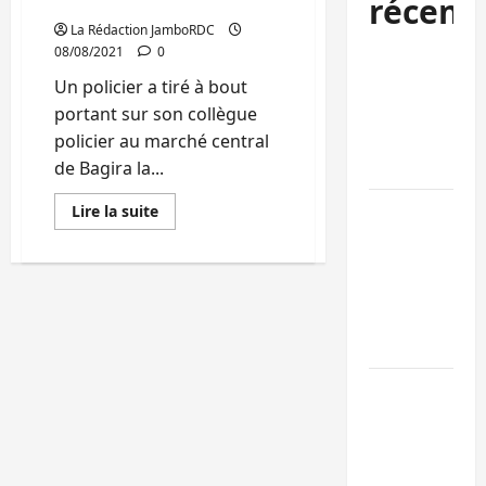
récent
central de Bagira
La Rédaction JamboRDC
08/08/2021
0
Uvira : une
journée de
Un policier a tiré à bout
mercredi
portant sur son collègue
marquée par
policier au marché central
l’appel à la pa
de Bagira la...
GENOCOST :
En
Lire la suite
savoir
l’AFC/M23
plus
sur
conteste la
Bukavu:
Un
démarche
policier
tire
portée par
à
Kinshasa
bout
portant
sur
Ebola : après
son
collègue
Bukavu,
au
marché
l’UNPC-Sud-
central
de
Kivu équipe l
Bagira