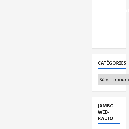
grâce aux
contribution
des
habitants
à
Mulambula
CATÉGORIES
Catégories
JAMBO
WEB-
RADIO