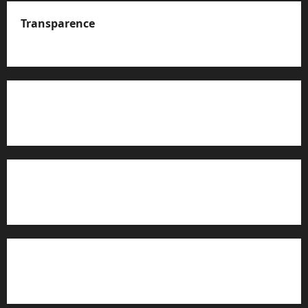
Transparence
A propos de nous
Rapport d’auto-évaluation de transparence (JTI)
Charte éditoriale