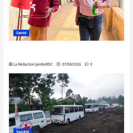
Santé
Sud-Kivu : l’UNPC maintient l’alerte contre
Ebola
La Rédaction JamboRDC
07/08/2026
0
Société