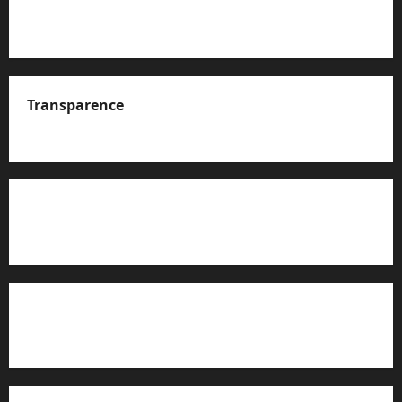
Transparence
A propos de nous
Rapport d’auto-évaluation de transparence (JTI)