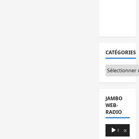
l’AFC/M23
avec
l’appui du
CICR
CATÉGORIES
Catégories
JAMBO
WEB-
RADIO
Lecteur
00:00
00:00
audio