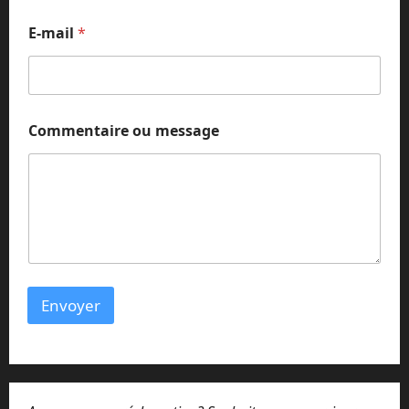
E
E-mail
*
-
m
a
i
l
E
Commentaire ou message
-
m
a
i
l
*
Envoyer