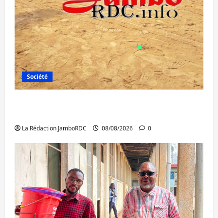
Société
Bagira : une ambulance renversée à Ciriri,
la NDSCI dénonce l’état de la route
La Rédaction JamboRDC
08/08/2026
0