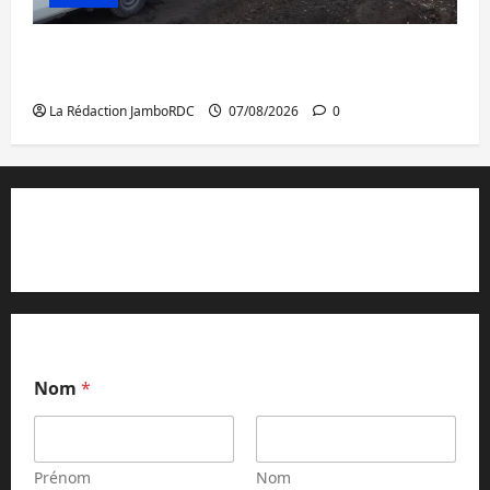
Beni : l’échange de prisonniers entre
l’AFC/M23 et Kinshasa ne convainc pas
La Rédaction JamboRDC
07/08/2026
0
Contact et réclamations
Nom
*
Prénom
Nom