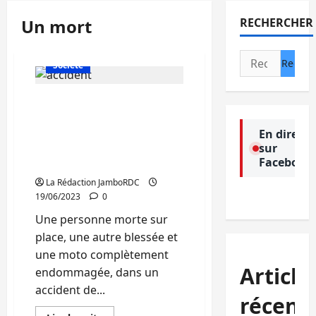
Un mort
RECHERCHER
Actualité
Politique
Rechercher :
Société
Bukavu : un mort et un
blessé dans un accident
de circulation routière
En direct
sur
signalé au rond-point
Facebook
carrefour
La Rédaction JamboRDC
19/06/2023
0
Une personne morte sur
place, une autre blessée et
une moto complètement
Article
endommagée, dans un
accident de...
récent