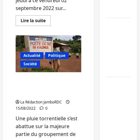
jeudi à ce vendredi 02
l’alerte contr
septembre 2022 sur...
Ebola
En
Lire la suite
Beni :
savoir
plus
l’échange de
sur
Bukavu
prisonniers
:
Un
entre
mort
l’AFC/M23 et
enregistré
Actualité
Politique
dans
Kinshasa ne
un
Société
accident
convainc pas
de
circulation
Kalehe : Une pluie
au
Processus de
niveau
torrentielle fait un mort
de
Doha : 15
et 18 blessés à Kalonge
l’hôtel
personnes
résidence
La Rédaction JamboRDC
remises à
15/08/2022
0
l’AFC/M23
Une pluie torrentielle s’est
avec l’appui
abattue sur la majeure
du CICR
partie du groupement de