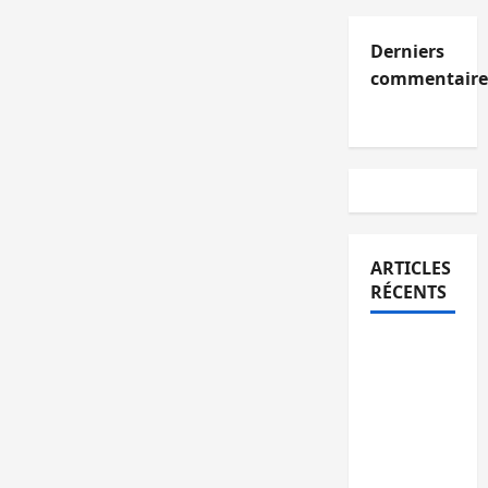
Derniers
commentaire
ARTICLES
RÉCENTS
Kinshasa
confirme
la
libération
de 15
personnes