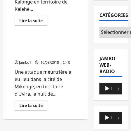
Kalonge en territoire de
Kalehe...
CATÉGORIES
Actualité
Politique
En
Lire la suite
savoir
Société
plus
Catégories
sur
Kalehe
:
Uvira : Un mort dans une
Une
attaque des bandits
pluie
torrentielle
armés à Mikenge
fait
JAMBO
un
Jambo1
16/08/2018
0
WEB-
mort
et
RADIO
Une attaque meurtrière a
18
blessés
eu lieu dans la cité de
à
Lecteur
Kalonge
Mikenge, en territoire
00:00
00:00
audio
d’Uvira, la nuit de...
En
Lire la suite
savoir
plus
Lecteur
sur
00:00
00:00
Uvira
audio
:
Un