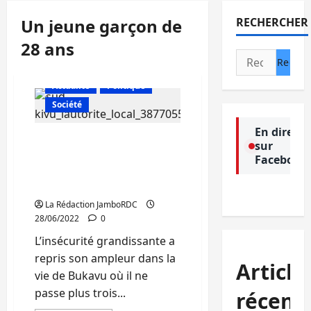
Un jeune garçon de
RECHERCHER
28 ans
Rechercher :
Actualité
Politique
Société
En direct
Insécurité à Bukavu : Un
sur
jeune garçon de 28 ans
Facebook
tué par balle au quartier
Kajangu
La Rédaction JamboRDC
28/06/2022
0
L’insécurité grandissante a
repris son ampleur dans la
Article
vie de Bukavu où il ne
passe plus trois...
récent