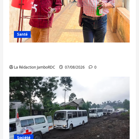
Santé
Sud-Kivu : l’UNPC maintient l’alerte contre
Ebola
La Rédaction JamboRDC
07/08/2026
0
Société