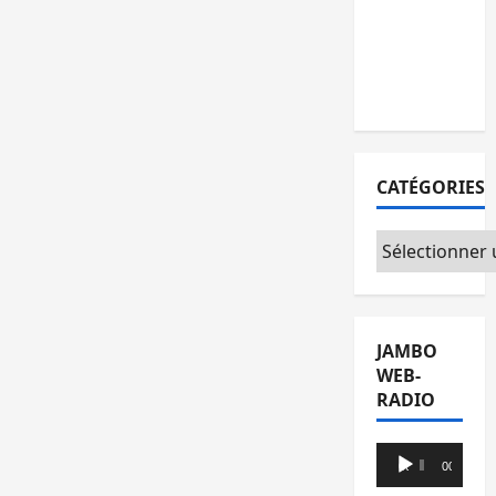
l’AFC/M23
avec
l’appui du
CICR
CATÉGORIES
Catégories
JAMBO
WEB-
RADIO
Lecteur
00:00
00:00
audio