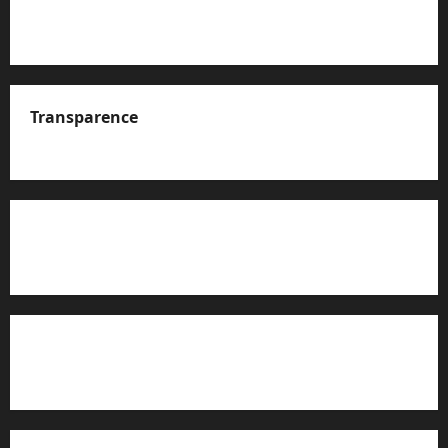
Transparence
A propos de nous
Rapport d’auto-évaluation de transparence (JTI)