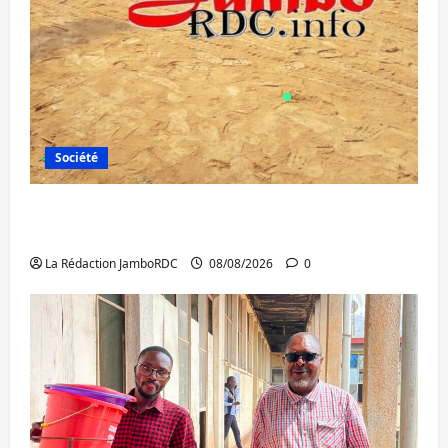
Société
Bagira : une ambulance renversée à Ciriri,
la NDSCI dénonce l’état de la route
La Rédaction JamboRDC
08/08/2026
0