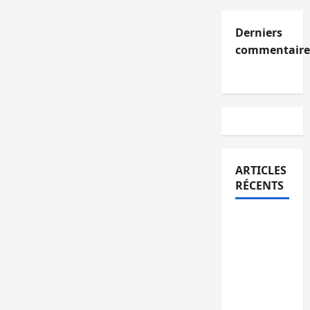
Derniers
commentaire
ARTICLES
RÉCENTS
Kinshasa
confirme
la
libération
de 15
personnes