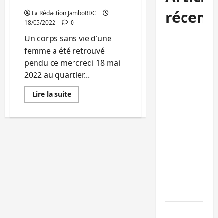
Kyeshero
récent
La Rédaction JamboRDC
18/05/2022
0
Kinshasa
Un corps sans vie d’une
confirme la
femme a été retrouvé
libération de
pendu ce mercredi 18 mai
15 personnes
2022 au quartier...
affiliées à
En
Lire la suite
l’AFC/M23
savoir
plus
sur
Bagira : une
Goma
:
ambulance
Un
corps
renversée à
sans
Ciriri, la
vie
d’une
NDSCI
femme
retrouvé
dénonce l’éta
pendu
sur
de la route
un
arbre
à
Sud-Kivu :
Kyeshero