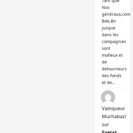
Tant que
Nos
généraux,com
Bde,Bn
jusque
dans les
compagnies
sont
mafieux et
de
detourneurs
des fonds
et de…
Vainqueur
Murhabazi
sur
Exetat