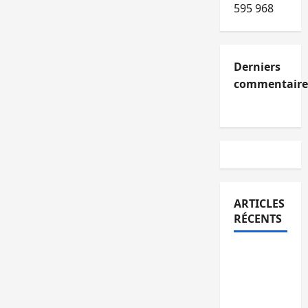
595 968
Derniers
commentaire
ARTICLES
RÉCENTS
Kinshasa
confirme
la
libération