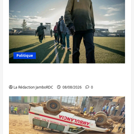
Politique
Kinshasa confirme la libération de 15
personnes affiliées à l’AFC/M23
La Rédaction JamboRDC
08/08/2026
0