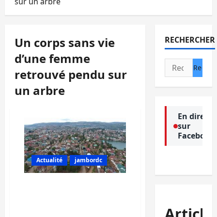
sur un arbre
Un corps sans vie
RECHERCHER
d’une femme
Rechercher :
retrouvé pendu sur
un arbre
En direct
sur
Facebook
Actualité
jambordc
Goma : Un corps sans vie
d’une femme retrouvé
pendu sur un arbre à
Article