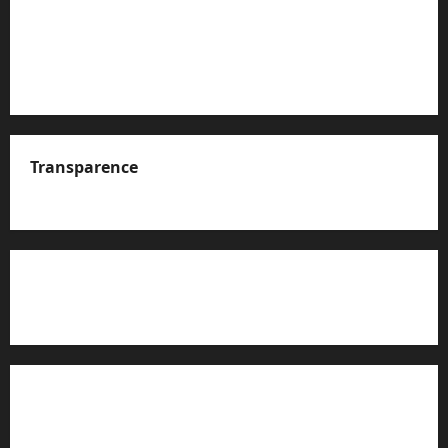
Transparence
A propos de nous
Rapport d’auto-évaluation de transparence (JTI)