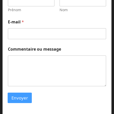
Prénom
Nom
E-mail
*
o
Commentaire ou message
u
E
-
m
a
i
l
N
o
m
Envoyer