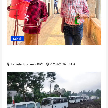
Santé
Sud-Kivu : l’UNPC maintient l’alerte contre
Ebola
La Rédaction JamboRDC
07/08/2026
0