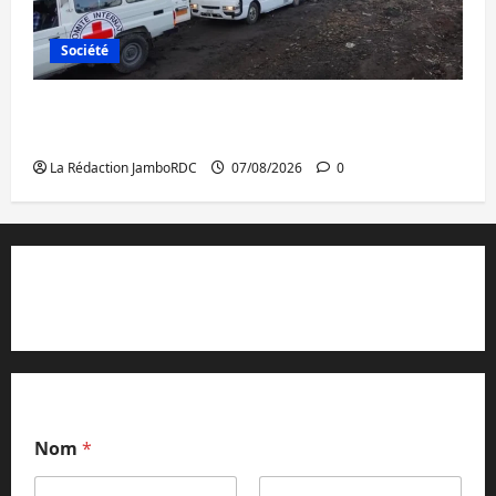
Société
Beni : l’échange de prisonniers entre
l’AFC/M23 et Kinshasa ne convainc pas
La Rédaction JamboRDC
07/08/2026
0
Contact et réclamations
Nom
*