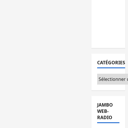
personnes
remises à
l’AFC/M23
avec
l’appui du
CICR
CATÉGORIES
Catégories
JAMBO
WEB-
RADIO