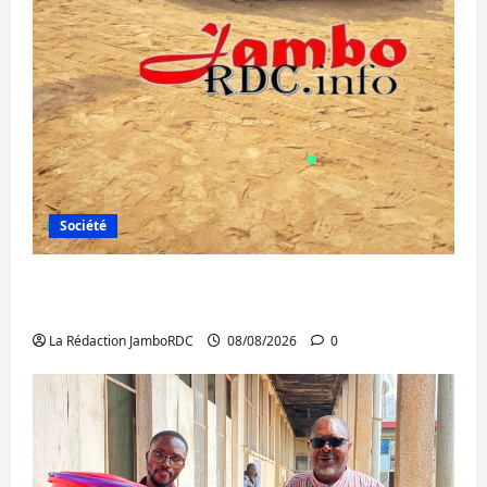
Société
Bagira : une ambulance renversée à Ciriri,
la NDSCI dénonce l’état de la route
La Rédaction JamboRDC
08/08/2026
0