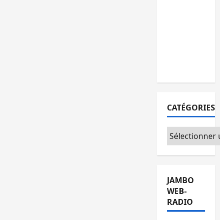
personnes
remises à
l’AFC/M23
avec
l’appui du
CICR
CATÉGORIES
Catégories
JAMBO
WEB-
RADIO