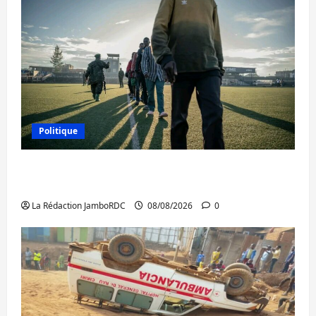
Politique
Kinshasa confirme la libération de 15
personnes affiliées à l’AFC/M23
La Rédaction JamboRDC
08/08/2026
0