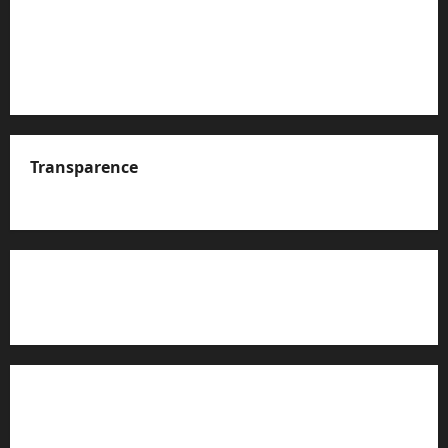
Transparence
A propos de nous
Rapport d’auto-évaluation de transparence (JTI)