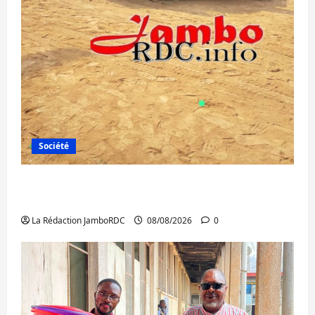
Société
Bagira : une ambulance renversée à Ciriri,
la NDSCI dénonce l’état de la route
La Rédaction JamboRDC
08/08/2026
0