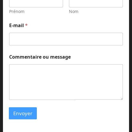
Prénom
Nom
E-mail
*
C
Commentaire ou message
o
m
m
e
n
t
a
i
r
e
Envoyer
*
m
e
s