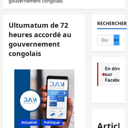
gouvernement congolais
Ultumatum de 72
RECHERCHER
heures accordé au
Rechercher :
gouvernement
congolais
En direct
sur
Facebook
Actualité
Politique
Article