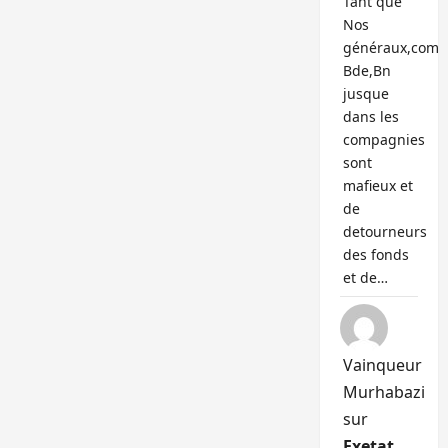
Tant que
Nos
généraux,com
Bde,Bn
jusque
dans les
compagnies
sont
mafieux et
de
detourneurs
des fonds
et de…
Vainqueur
Murhabazi
sur
Exetat