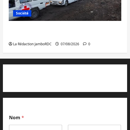
Société
Beni : l’échange de prisonniers entre
l’AFC/M23 et Kinshasa ne convainc pas
La Rédaction JamboRDC
07/08/2026
0
Contact et réclamations
Nom
*