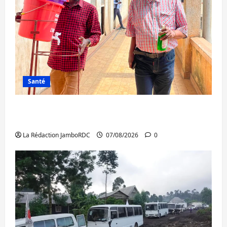
Santé
Sud-Kivu : l’UNPC maintient l’alerte contre
Ebola
La Rédaction JamboRDC
07/08/2026
0