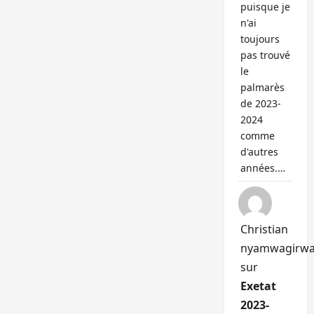
puisque je
n'ai
toujours
pas trouvé
le
palmarès
de 2023-
2024
comme
d'autres
années.…
Christian
nyamwagirw
sur
Exetat
2023-