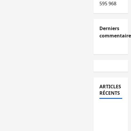
595 968
Derniers
commentaire
ARTICLES
RÉCENTS
Kinshasa
confirme
la
libération