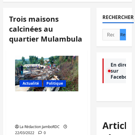
Trois maisons
RECHERCHER
calcinées au
Rechercher :
quartier Mulambula
En direct
sur
Facebook
Actualité
Politique
Bukavu: Trois maisons
calcinées dans un nouvel
incendie au quartier
Mulambula
Article
La Rédaction JamboRDC
22/03/2022
0