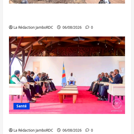
Bukavu : des routes en ruine paralysent la
circulation
La Rédaction JamboRDC
06/08/2026
0
Santé
Ebola : la RDC intensifie la lutte avec l’OMS
La Rédaction JamboRDC
06/08/2026
0