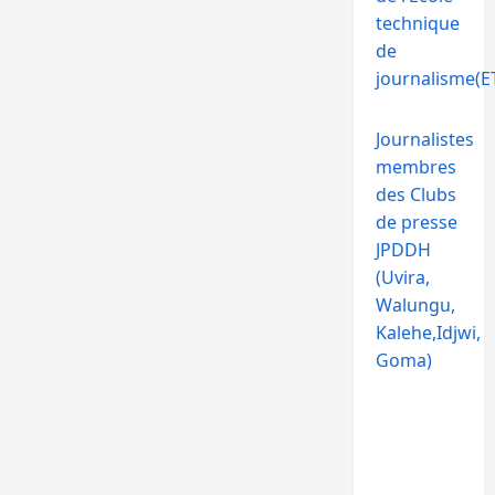
technique
de
journalisme(ET
Journalistes
membres
des Clubs
de presse
JPDDH
(Uvira,
Walungu,
Kalehe,Idjwi,
Goma)