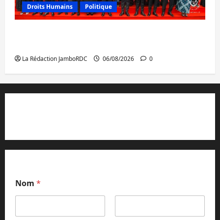
Droits Humains
Politique
GENOCOST : l’AFC/M23 conteste la
démarche portée par Kinshasa
La Rédaction JamboRDC
06/08/2026
0
Contact et réclamations
Nom
*