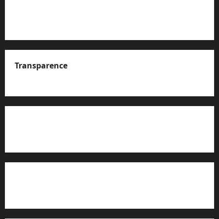
Transparence
A propos de nous
Rapport d’auto-évaluation de transparence (JTI)