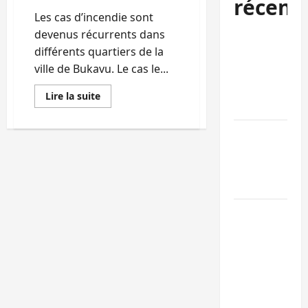
récent
Les cas d’incendie sont
devenus récurrents dans
Bukavu : des
différents quartiers de la
routes en
ville de Bukavu. Le cas le...
ruine
paralysent la
En
Lire la suite
savoir
circulation
plus
sur
Ebola : la RD
Bukavu:
Trois
intensifie la
maisons
calcinées
lutte avec
dans
un
l’OMS
nouvel
incendie
au
Uvira : une
quartier
journée de
Mulambula
mercredi
marquée par
l’appel à la
paix