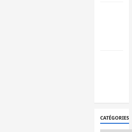
GENOCOST :
l’AFC/M23
conteste la
démarche
portée par
Kinshasa
Ebola : après
Bukavu,
l’UNPC-Sud-
Kivu équipe
les médias
des territoire
CATÉGORIES