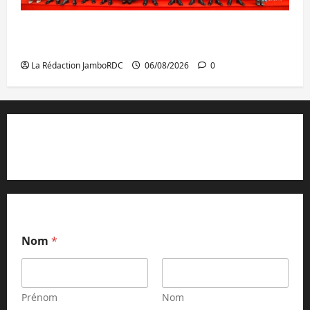
GENOCOST : l’AFC/M23 conteste la
démarche portée par Kinshasa
La Rédaction JamboRDC
06/08/2026
0
Contact et réclamations
Nom
*
Prénom
Nom