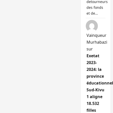
detourneurs
des fonds
et de…
Vainqueur
Murhabazi
sur
Exetat
2023-
2024: la
province
éducationnel
Sud-Kivu
1 aligne
18.532
filles