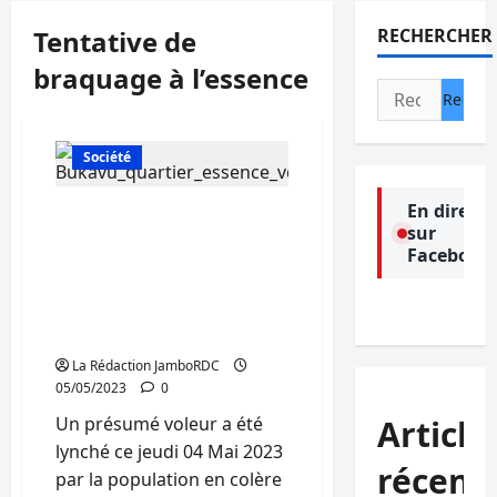
Tentative de
RECHERCHER
braquage à l’essence
Rechercher :
Actualité
Politique
Société
En direct
Bukavu: un présumé
sur
voleur lynché et d’autres
Facebook
personnes grièvement
blessées dans une
tentative de braquage à
l’essence
La Rédaction JamboRDC
05/05/2023
0
Un présumé voleur a été
Article
lynché ce jeudi 04 Mai 2023
récent
par la population en colère