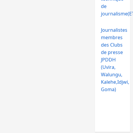
de
journalisme(ET
Journalistes
membres
des Clubs
de presse
JPDDH
(Uvira,
Walungu,
Kalehe,Idjwi,
Goma)