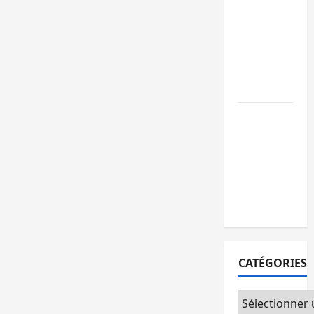
GENOCOST :
l’AFC/M23
conteste la
démarche
portée par
Kinshasa
Ebola : après
Bukavu,
l’UNPC-Sud-
Kivu équipe
les médias
des territoire
CATÉGORIES
Catégories