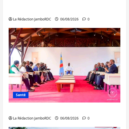
Bukavu : des routes en ruine paralysent la
circulation
La Rédaction JamboRDC
06/08/2026
0
Santé
Ebola : la RDC intensifie la lutte avec l’OMS
La Rédaction JamboRDC
06/08/2026
0