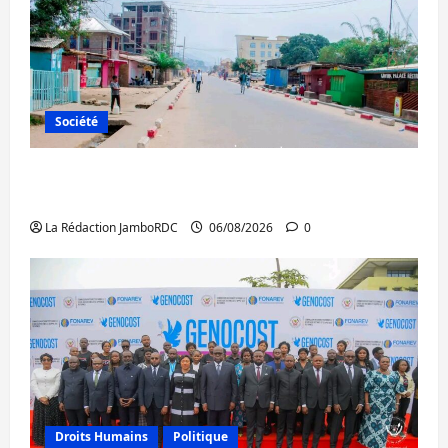
Société
Uvira : une journée de mercredi marquée
par l’appel à la paix
La Rédaction JamboRDC
06/08/2026
0
Droits Humains
Politique