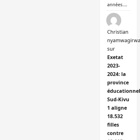
années.…
Christian
nyamwagirw
sur
Exetat
2023-
2024: la
province
éducationnel
Sud-Kivu
1 aligne
18.532
filles
contre