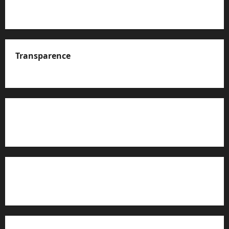
Transparence
A propos de nous
Rapport d’auto-évaluation de transparence (JTI)