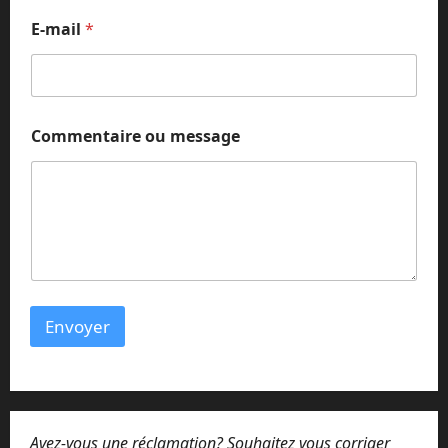
E-mail
*
N
Commentaire ou message
o
m
N
o
m
C
o
m
m
e
Envoyer
n
t
a
i
r
e
Avez-vous une réclamation? Souhaitez vous corriger