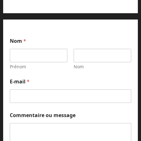
Nom
*
Prénom
Nom
E-mail
*
N
Commentaire ou message
o
m
N
o
m