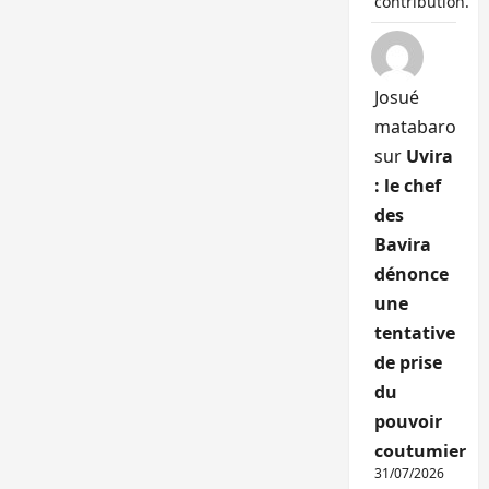
contribution.
Josué
matabaro
sur
Uvira
: le chef
des
Bavira
dénonce
une
tentative
de prise
du
pouvoir
coutumier
31/07/2026