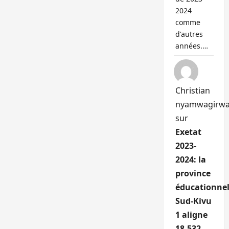
2024
comme
d'autres
années.…
Christian
nyamwagirw
sur
Exetat
2023-
2024: la
province
éducationnel
Sud-Kivu
1 aligne
18.532