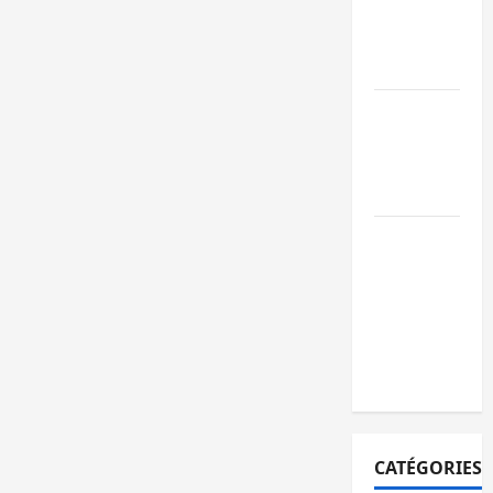
ruine
paralysent la
circulation
Ebola : la RD
intensifie la
lutte avec
l’OMS
Uvira : une
journée de
mercredi
marquée par
l’appel à la
paix
CATÉGORIES