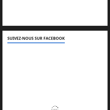
Lisez attentivement notre procédure de
réclamation
SUIVEZ-NOUS SUR FACEBOOK