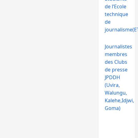
de l’Ecole
technique
de
journalisme(ET
Journalistes
membres
des Clubs
de presse
JPDDH
(Uvira,
Walungu,
Kalehe,Idjwi,
Goma)