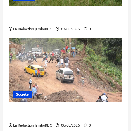
Processus de Doha : 15 personnes remises
à l’AFC/M23 avec l’appui du CICR
La Rédaction JamboRDC
07/08/2026
0
Société
Bukavu : des routes en ruine paralysent la
circulation
La Rédaction JamboRDC
06/08/2026
0