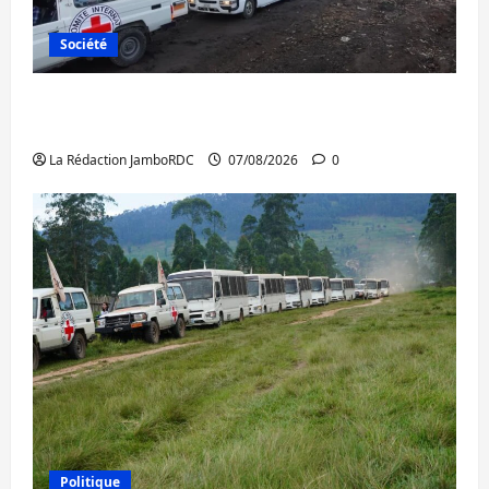
Société
Beni : l’échange de prisonniers entre
l’AFC/M23 et Kinshasa ne convainc pas
La Rédaction JamboRDC
07/08/2026
0
Politique