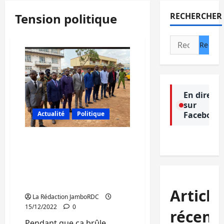
Tension politique
RECHERCHER
Rechercher :
En direct
sur
Facebook
Actualité
Politique
Tension politique au Sud-
Kivu : Le collège
provincial des étudiants
se range derrière le
gouverneur Ngwabidje
Article
La Rédaction JamboRDC
15/12/2022
0
récent
Pendant que ça brûle