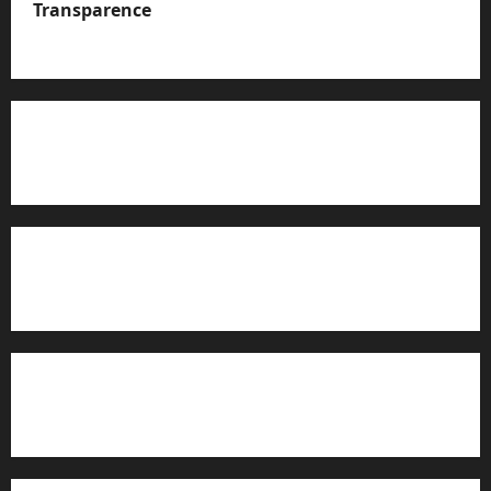
Transparence
A propos de nous
Rapport d’auto-évaluation de transparence (JTI)
Charte éditoriale