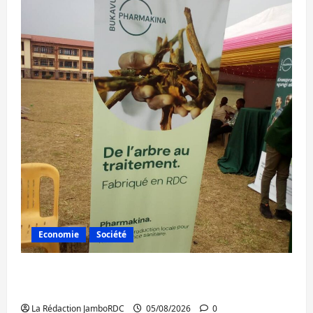
Economie
Société
Bukavu : la Pharmakina expose son savoir-
faire à Kivu Soko Foire
La Rédaction JamboRDC
05/08/2026
0