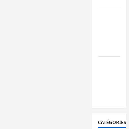
territoires
Bukavu : la
Pharmakina
expose son
savoir-faire à
Kivu Soko
Foire
Bagira : des
infrastructur
grâce aux
contribution
des habitant
à Mulambula
CATÉGORIES