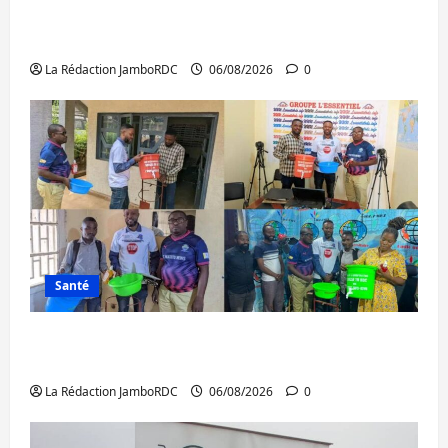
GENOCOST : l’AFC/M23 conteste la
démarche portée par Kinshasa
La Rédaction JamboRDC
06/08/2026
0
Santé
Ebola : après Bukavu, l’UNPC-Sud-Kivu
équipe les médias des territoires
La Rédaction JamboRDC
06/08/2026
0