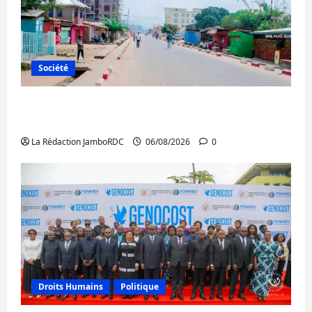
Société
Uvira : une journée de mercredi marquée
par l’appel à la paix
La Rédaction JamboRDC
06/08/2026
0
Droits Humains
Politique