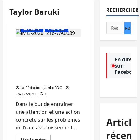
Taylor Baruki
RECHERCHER
Rechercher :
Actualité
Politique
Sud-Kivu : Des médias
s’engagent à
accompagner le
En direct
sur
programme IMAGINE
Facebook
pour lutter contre le
problème d’eau
La Rédaction JamboRDC
16/12/2020
0
Dans le but de entraîner
une attention et une action
Article
concrète sur les problèmes
de l’eau, assainissement...
récent
En
Lire la suite