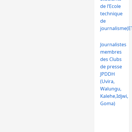
de l’Ecole
technique
de
journalisme(ET
Journalistes
membres
des Clubs
de presse
JPDDH
(Uvira,
Walungu,
Kalehe,Idjwi,
Goma)