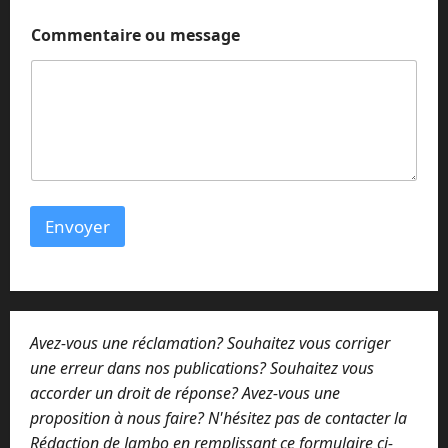
m
Commentaire ou message
e
s
s
a
g
e
C
o
m
m
Envoyer
e
n
t
a
i
r
Avez-vous une réclamation? Souhaitez vous corriger
e
N
une erreur dans nos publications? Souhaitez vous
o
accorder un droit de réponse? Avez-vous une
m
proposition à nous faire? N'hésitez pas de contacter la
Rédaction de Jambo en remplissant ce formulaire ci-