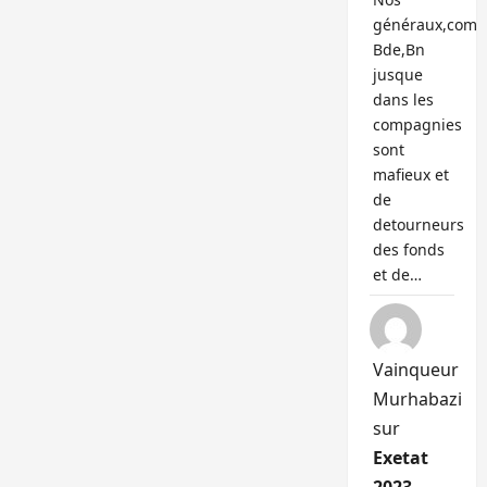
généraux,com
Bde,Bn
jusque
dans les
compagnies
sont
mafieux et
de
detourneurs
des fonds
et de…
Vainqueur
Murhabazi
sur
Exetat