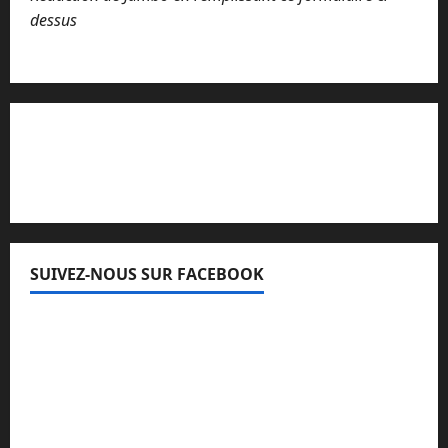
dessus
Lisez attentivement notre procédure de
réclamation
SUIVEZ-NOUS SUR FACEBOOK