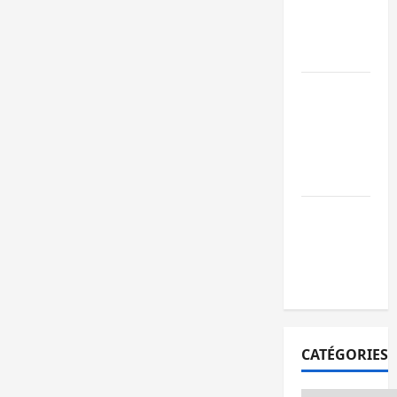
l’AFC/M23
avec l’appui
du CICR
Bukavu : des
routes en
ruine
paralysent la
circulation
Ebola : la RD
intensifie la
lutte avec
l’OMS
CATÉGORIES