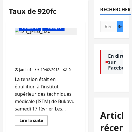
Taux de 920fc
RECHERCHER
Rechercher :
Actualité
Politique
Bukavu : Les étudiants de
l’ISTM exigent
l’installation d’un guichet
En direct
sur
avec un compte en francs
Facebook
Jambo1
19/02/2018
0
La tension était en
ébullition à l’institut
supérieur des techniques
médicale (ISTM) de Bukavu
samedi 17 février. Les...
Article
En
Lire la suite
savoir
récent
plus