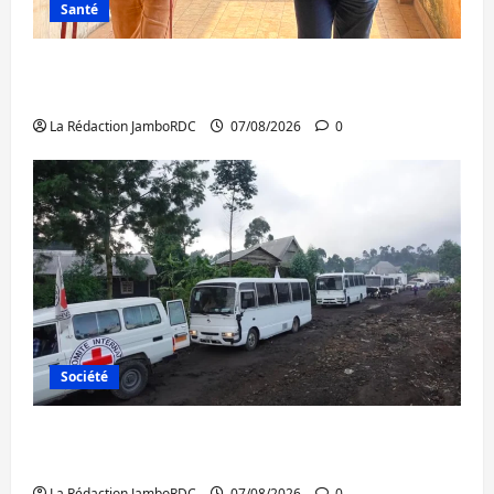
Santé
Sud-Kivu : l’UNPC maintient l’alerte contre
Ebola
La Rédaction JamboRDC
07/08/2026
0
Société
Beni : l’échange de prisonniers entre
l’AFC/M23 et Kinshasa ne convainc pas
La Rédaction JamboRDC
07/08/2026
0