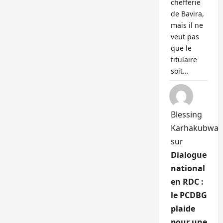
chefferie
de Bavira,
mais il ne
veut pas
que le
titulaire
soit…
Blessing
Karhakubwa
sur
Dialogue
national
en RDC :
le PCDBG
plaide
pour une