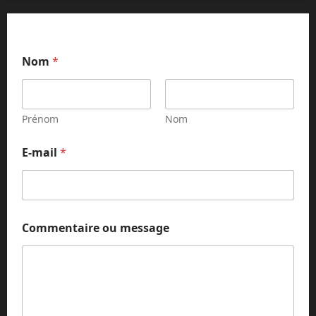
Nom
*
Prénom
Nom
*
E-mail
*
N
o
m
E
-
m
Commentaire ou message
a
i
l