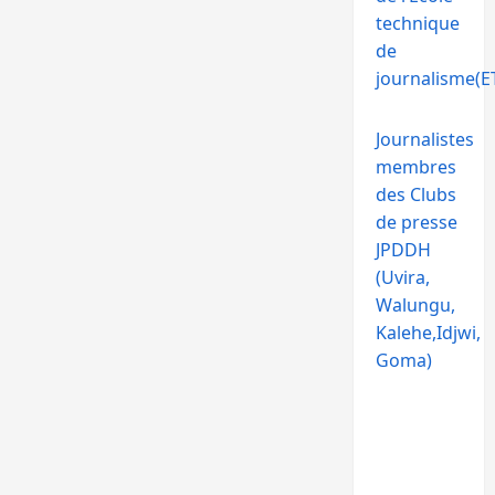
technique
de
journalisme(ET
Journalistes
membres
des Clubs
de presse
JPDDH
(Uvira,
Walungu,
Kalehe,Idjwi,
Goma)