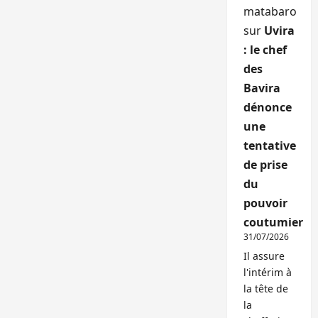
matabaro
sur
Uvira
: le chef
des
Bavira
dénonce
une
tentative
de prise
du
pouvoir
coutumier
31/07/2026
Il assure
l'intérim à
la tête de
la