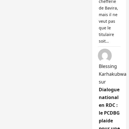
chefferie
de Bavira,
mais il ne
veut pas
que le
titulaire
soit…
Blessing
Karhakubwa
sur
Dialogue
national
en RDC :
le PCDBG
plaide
pour une