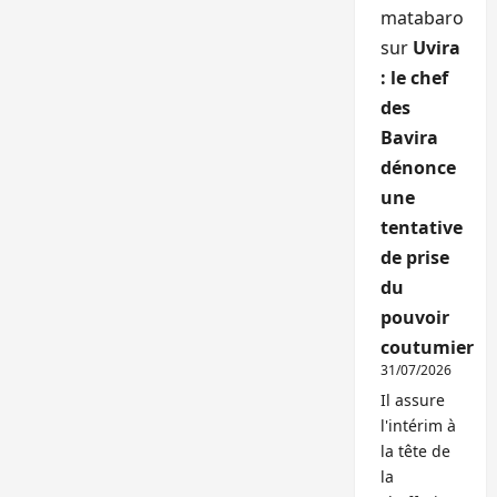
matabaro
sur
Uvira
: le chef
des
Bavira
dénonce
une
tentative
de prise
du
pouvoir
coutumier
31/07/2026
Il assure
l'intérim à
la tête de
la