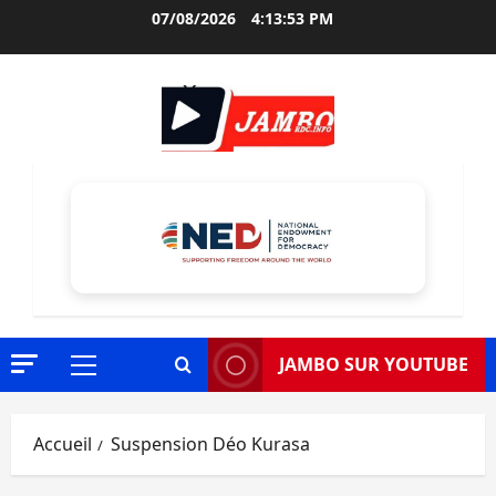
Aller
07/08/2026
4:13:54 PM
au
contenu
JAMBO SUR YOUTUBE
Menu
principal
Accueil
Suspension Déo Kurasa