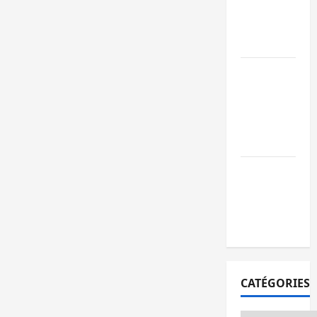
l’AFC/M23
avec l’appui
du CICR
Bukavu : des
routes en
ruine
paralysent la
circulation
Ebola : la RD
intensifie la
lutte avec
l’OMS
CATÉGORIES