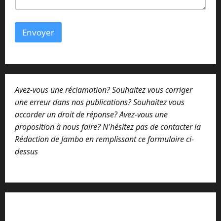
m
a
i
l
Envoyer
Avez-vous une réclamation? Souhaitez vous corriger
une erreur dans nos publications? Souhaitez vous
accorder un droit de réponse? Avez-vous une
proposition à nous faire? N'hésitez pas de contacter la
Rédaction de Jambo en remplissant ce formulaire ci-
dessus
Lisez attentivement notre procédure de
réclamation