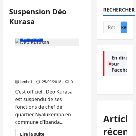
Suspension Déo
RECHERCHER
Kurasa
Rechercher :
jambordc
Bukavu : Déo Kurasa
En direct
écope d’une suspension
sur
pour spoliation du
Facebook
cimetière de la Ruzizi
Jambo1
25/09/2018
0
C’est officiel ! Déo Kurasa
est suspendu de ses
fonctions de chef de
quartier Nyalukemba en
Article
commune d’Ibanda...
récent
En
Lire la suite