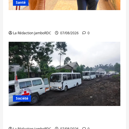
Santé
Sud-Kivu : l’UNPC maintient l’alerte contre
Ebola
La Rédaction JamboRDC
07/08/2026
0
Société
Beni : l’échange de prisonniers entre
l’AFC/M23 et Kinshasa ne convainc pas
La Rédaction JamboRDC
07/08/2026
0