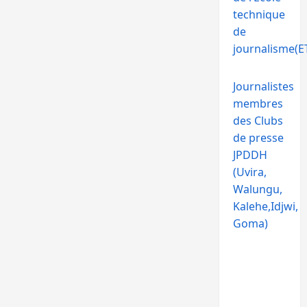
technique
de
journalisme(ET
Journalistes
membres
des Clubs
de presse
JPDDH
(Uvira,
Walungu,
Kalehe,Idjwi,
Goma)