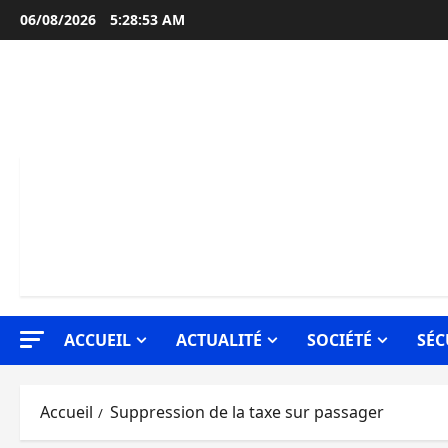
Aller
06/08/2026
5:28:53 AM
au
contenu
ACCUEIL
ACTUALITÉ
SOCIÉTÉ
SÉC
Accueil
Suppression de la taxe sur passager