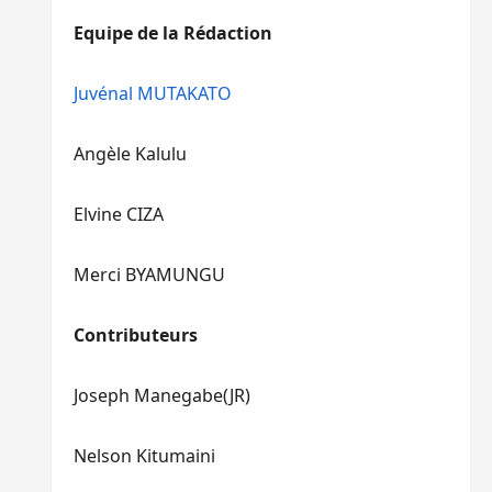
diminuer
haut/bas
Equipe de la Rédaction
le
pour
volume.
augmenter
ou
Juvénal MUTAKATO
diminuer
le
Angèle Kalulu
volume.
Elvine CIZA
Merci BYAMUNGU
Contributeurs
Joseph Manegabe(JR)
Nelson Kitumaini