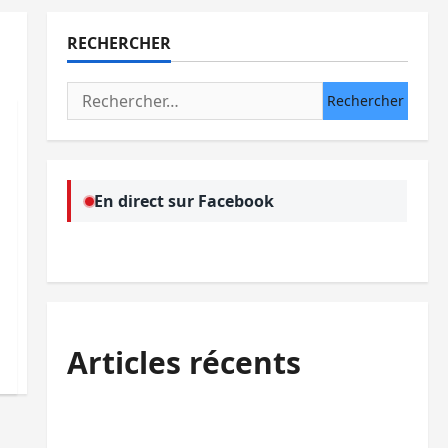
RECHERCHER
Rechercher :
En direct sur Facebook
Articles récents
Bukavu : la Pharmakina expose son
savoir-faire à Kivu Soko Foire