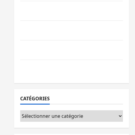
Bagira : des infrastructures grâce aux
contributions des habitants à Mulambula
RDC : le recrutement des mandataires
publics est lancé
Sud-Kivu : de retour à Uvira, Purusi
relance les priorités sécuritaires
Bukavu : vols et agressions en série, la
société civile appelle à agir
CATÉGORIES
Catégories