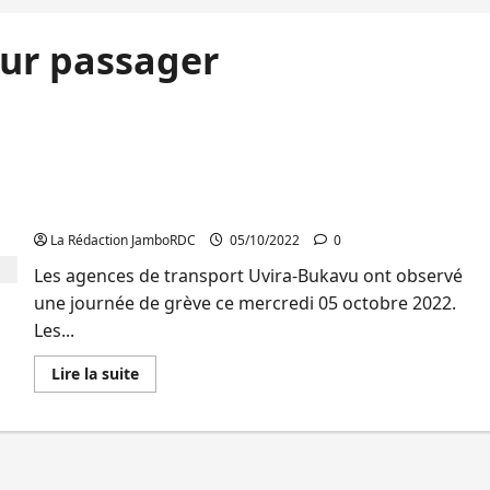
sur passager
Uvira: Les agences de transport exigent la
suppression de la taxe sur passager dans les prix
du billet
La Rédaction JamboRDC
05/10/2022
0
Les agences de transport Uvira-Bukavu ont observé
une journée de grève ce mercredi 05 octobre 2022.
Les...
En
Lire la suite
savoir
plus
sur
Uvira:
Les
agences
de