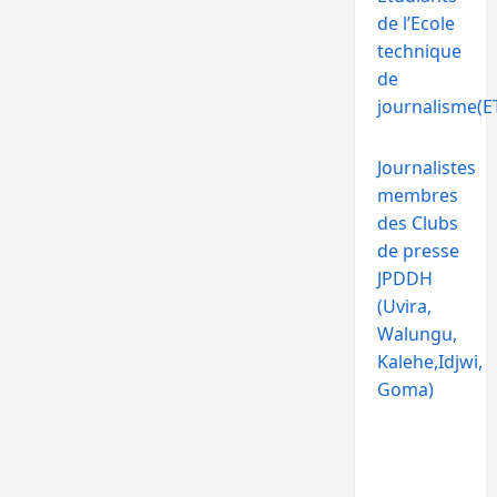
de l’Ecole
technique
de
journalisme(ET
Journalistes
membres
des Clubs
de presse
JPDDH
(Uvira,
Walungu,
Kalehe,Idjwi,
Goma)