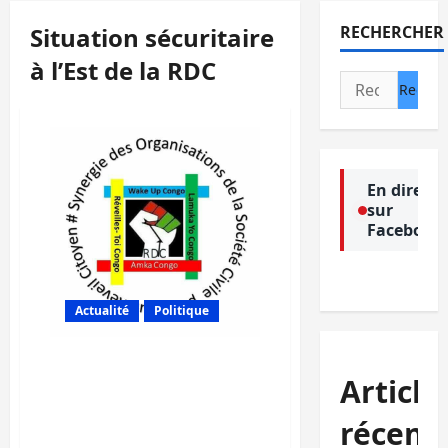
Situation sécuritaire
RECHERCHER
à l’Est de la RDC
Rechercher :
En direct
sur
Facebook
Actualité
Politique
Situation sécuritaire à
Article
l’Est de la RDC: Amka
Congo annonce une
récent
marche de soutien aux