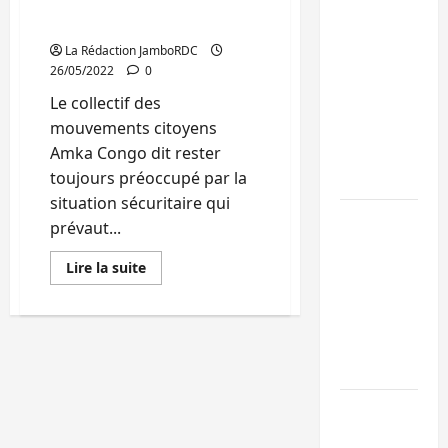
opérations des FARDC le
mardi 31 Mai prochain
Beni :
La Rédaction JamboRDC
l’échange de
26/05/2022
0
prisonniers
Le collectif des
entre
mouvements citoyens
l’AFC/M23 et
Amka Congo dit rester
Kinshasa ne
toujours préoccupé par la
convainc pas
situation sécuritaire qui
Processus de
prévaut...
Doha : 15
En
Lire la suite
personnes
savoir
remises à
plus
sur
l’AFC/M23
Situation
sécuritaire
avec l’appui
à
l’Est
du CICR
de
la
RDC:
Bukavu : des
Amka
routes en
Congo