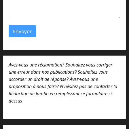
e
m
e
s
s
Envoyer
a
g
e
N
o
m
Avez-vous une réclamation? Souhaitez vous corriger
une erreur dans nos publications? Souhaitez vous
accorder un droit de réponse? Avez-vous une
proposition à nous faire? N'hésitez pas de contacter la
Rédaction de Jambo en remplissant ce formulaire ci-
dessus