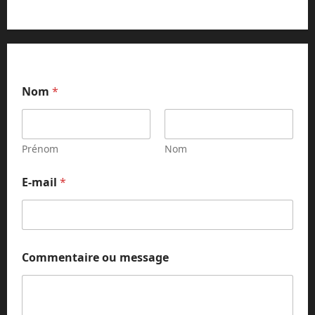
Nom
*
Prénom
Nom
E-mail
*
m
Commentaire ou message
e
s
s
a
g