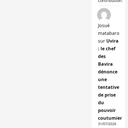
contribution.
Josué
matabaro
sur
Uvira
: le chef
des
Bavira
dénonce
une
tentative
de prise
du
pouvoir
coutumier
31/07/2026