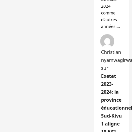
2024
comme
d'autres
années.…
Christian
nyamwagirw
sur
Exetat
2023-
2024: la
province
éducationnel
Sud-Kivu
1 aligne
18.532