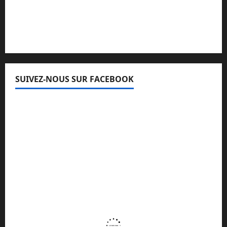
Lisez attentivement notre procédure de
réclamation
SUIVEZ-NOUS SUR FACEBOOK