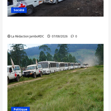
Société
Beni : l’échange de prisonniers entre
l’AFC/M23 et Kinshasa ne convainc pas
La Rédaction JamboRDC
07/08/2026
0
Politique