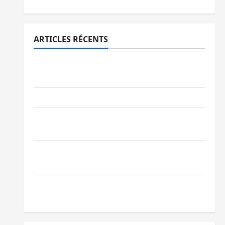
ARTICLES RÉCENTS
Bukavu : des routes en ruine paralysent la
circulation
Ebola : la RDC intensifie la lutte avec l’OMS
Uvira : une journée de mercredi marquée
par l’appel à la paix
GENOCOST : l’AFC/M23 conteste la
démarche portée par Kinshasa
Ebola : après Bukavu, l’UNPC-Sud-Kivu
équipe les médias des territoires