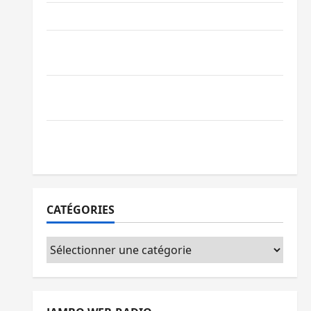
Ebola : la RDC intensifie la lutte avec l’OMS
Uvira : une journée de mercredi marquée
par l’appel à la paix
GENOCOST : l’AFC/M23 conteste la
démarche portée par Kinshasa
Ebola : après Bukavu, l’UNPC-Sud-Kivu
équipe les médias des territoires
CATÉGORIES
Catégories