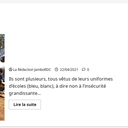
Nord-Kivu: L’hôtel de la ville de Beni est envahi par
des écoliers qui réclament l’arrivée du Chef de
l’Etat pour restaurer la paix dans leur milieu.
La Rédaction JamboRDC
22/04/2021
0
Ils sont plusieurs, tous vêtus de leurs uniformes
d’écoles (bleu, blanc), à dire non à l’insécurité
grandissante...
En
Lire la suite
savoir
plus
sur
Nord-
Kivu: