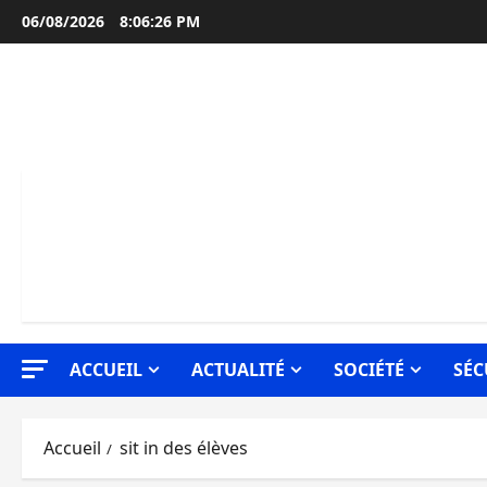
Aller
06/08/2026
8:06:27 PM
au
contenu
ACCUEIL
ACTUALITÉ
SOCIÉTÉ
SÉC
Accueil
sit in des élèves