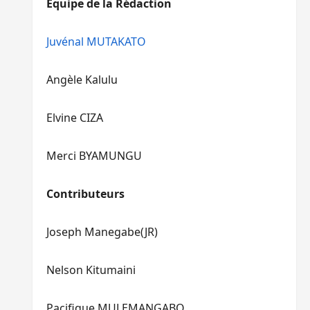
Equipe de la Rédaction
le
pour
volume.
augmenter
ou
Juvénal MUTAKATO
diminuer
le
Angèle Kalulu
volume.
Elvine CIZA
Merci BYAMUNGU
Contributeurs
Joseph Manegabe(JR)
Nelson Kitumaini
Pacifique MULEMANGABO