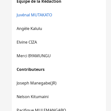
Equipe de la Rédaction
le
pour
volume.
augmenter
ou
Juvénal MUTAKATO
diminuer
le
Angèle Kalulu
volume.
Elvine CIZA
Merci BYAMUNGU
Contributeurs
Joseph Manegabe(JR)
Nelson Kitumaini
Pacifique MULEMANGABO