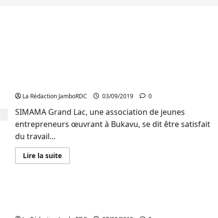
Sud-Kivu/SIMAMA GL au Général Mundos : « C’est
un homme de terrain »
La Rédaction JamboRDC
03/09/2019
0
SIMAMA Grand Lac, une association de jeunes
entrepreneurs œuvrant à Bukavu, se dit être satisfait
du travail...
En
Lire la suite
savoir
plus
sur
Sud-
Kivu/SIMAMA
SIMAMA-GL et génération épanouie annoncent un
GL
au
forum régional sur l’entrepreneuriat ce 29 août
Général
Mundos