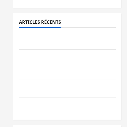
ARTICLES RÉCENTS
Bukavu : des routes en ruine paralysent la
circulation
Ebola : la RDC intensifie la lutte avec l’OMS
Uvira : une journée de mercredi marquée
par l’appel à la paix
GENOCOST : l’AFC/M23 conteste la
démarche portée par Kinshasa
Ebola : après Bukavu, l’UNPC-Sud-Kivu
équipe les médias des territoires