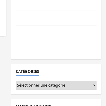
Ebola : la RDC intensifie la lutte avec l’OMS
Uvira : une journée de mercredi marquée
par l’appel à la paix
GENOCOST : l’AFC/M23 conteste la
démarche portée par Kinshasa
Ebola : après Bukavu, l’UNPC-Sud-Kivu
équipe les médias des territoires
CATÉGORIES
Catégories