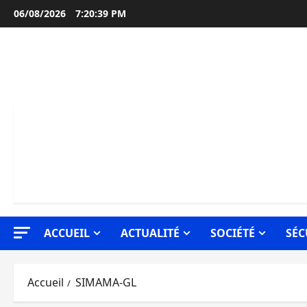
Aller
06/08/2026
7:20:40 PM
au
contenu
ACCUEIL
ACTUALITÉ
SOCIÉTÉ
SÉC
Accueil
SIMAMA-GL