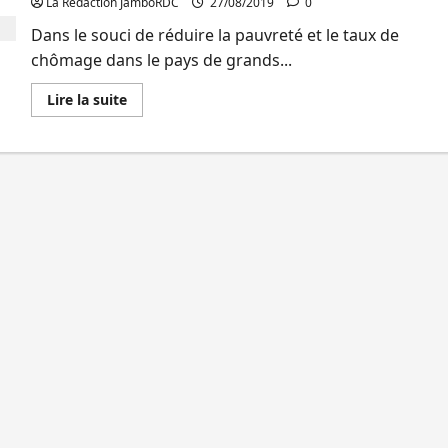
La Rédaction JamboRDC
27/08/2019
0
:
«
Dans le souci de réduire la pauvreté et le taux de
C’est
un
chômage dans le pays de grands...
homme
de
terrain
En
Lire la suite
»
savoir
plus
sur
SIMAMA-
GL
et
génération
épanouie
annoncent
un
forum
régional
sur
l’entrepreneuriat
ce
29
août