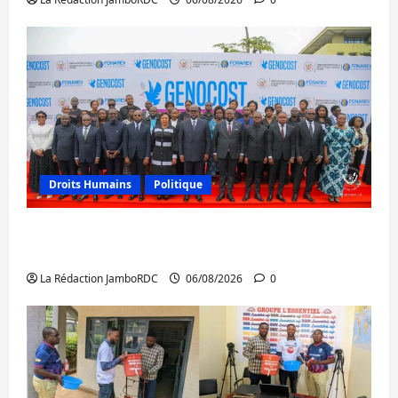
Droits Humains
Politique
GENOCOST : l’AFC/M23 conteste la
démarche portée par Kinshasa
La Rédaction JamboRDC
06/08/2026
0