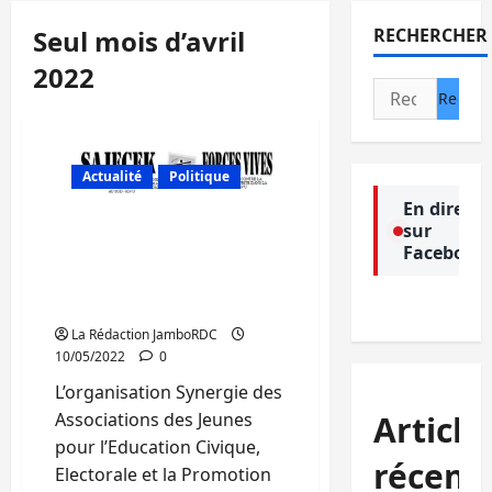
Seul mois d’avril
RECHERCHER
2022
Rechercher :
Actualité
Politique
En direct
sur
Sud-Kivu : SAJECEK
Facebook
documente 55 cas des
personnes tuées dans le
seul mois d’avril 2022
La Rédaction JamboRDC
10/05/2022
0
L’organisation Synergie des
Article
Associations des Jeunes
pour l’Education Civique,
récent
Electorale et la Promotion