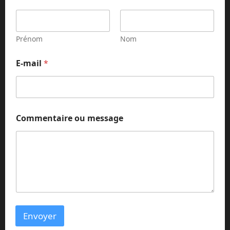
Prénom
Nom
E-mail
*
m
Commentaire ou message
e
s
s
a
g
e
N
o
m
N
Envoyer
o
m