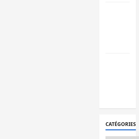
Ebola : après
Bukavu,
l’UNPC-Sud-
Kivu équipe
les médias
des territoire
Bukavu : la
Pharmakina
expose son
savoir-faire à
Kivu Soko
Foire
CATÉGORIES