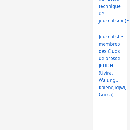
technique
de
journalisme(ET
Journalistes
membres
des Clubs
de presse
JPDDH
(Uvira,
Walungu,
Kalehe,Idjwi,
Goma)