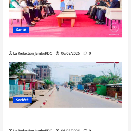
Santé
Ebola : la RDC intensifie la lutte avec l’OMS
La Rédaction JamboRDC
06/08/2026
0
Société
Uvira : une journée de mercredi marquée
par l’appel à la paix
La Rédaction JamboRDC
06/08/2026
0