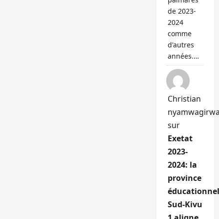
de 2023-
2024
comme
d'autres
années.…
Christian
nyamwagirw
sur
Exetat
2023-
2024: la
province
éducationnel
Sud-Kivu
1 aligne