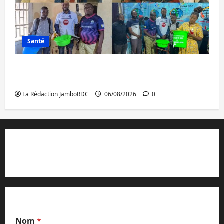
Santé
Ebola : après Bukavu, l’UNPC-Sud-Kivu
équipe les médias des territoires
La Rédaction JamboRDC
06/08/2026
0
Contact et réclamations
Nom
*