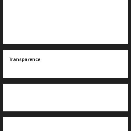
Transparence
A propos de nous
Rapport d’auto-évaluation de transparence (JTI)