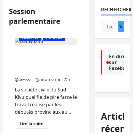
Session
RECHERCHER
parlementaire
Rechercher :
Actualité
Politique
Sud-Kivu : Clôture de la
En direct
session budgétaire de
sur
septembre, la Société
Facebook
civile déçue
Jambo1
01/01/2018
0
La société civile du Sud-
Kivu qualifie de pire farce le
travail réalisé par les
députés provinciaux au...
Article
En
Lire la suite
récent
savoir
plus