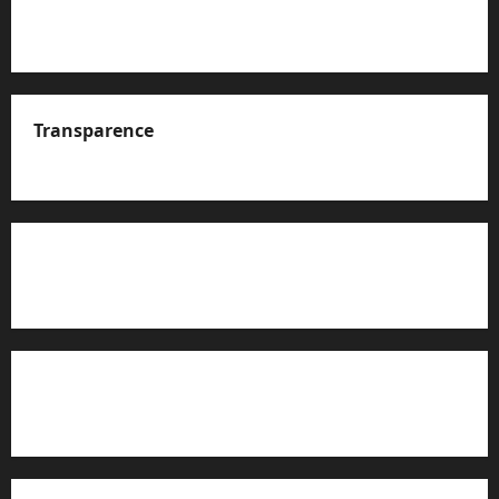
Transparence
A propos de nous
Rapport d’auto-évaluation de transparence (JTI)