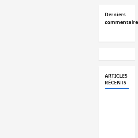
Derniers
commentaire
ARTICLES
RÉCENTS
Kinshasa
confirme
la
libération
de 15
personnes