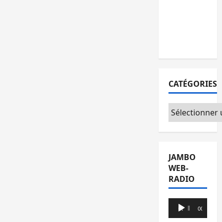
l’AFC/M23
avec
l’appui du
CICR
CATÉGORIES
Catégories
JAMBO
WEB-
RADIO
Lecteur
00:00
00:00
audio