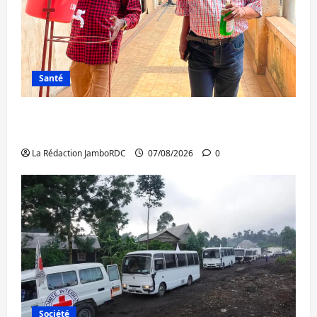
Santé
Sud-Kivu : l’UNPC maintient l’alerte contre
Ebola
La Rédaction JamboRDC
07/08/2026
0
Société