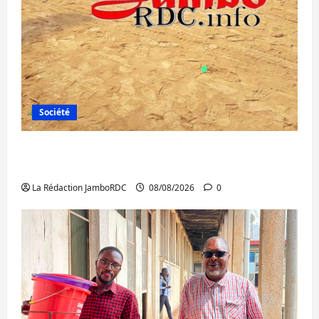
Société
Bagira : une ambulance renversée à Ciriri,
la NDSCI dénonce l’état de la route
La Rédaction JamboRDC
08/08/2026
0