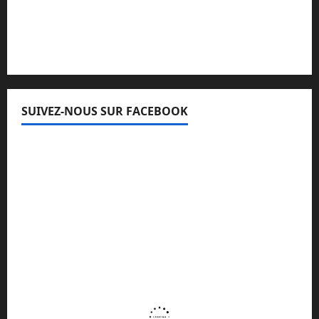
Lisez attentivement notre procédure de
réclamation
SUIVEZ-NOUS SUR FACEBOOK