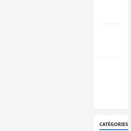
ruine
paralysent la
circulation
Ebola : la RD
intensifie la
lutte avec
l’OMS
Uvira : une
journée de
mercredi
marquée par
l’appel à la
paix
CATÉGORIES