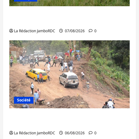
Processus de Doha : 15 personnes remises
à l’AFC/M23 avec l’appui du CICR
La Rédaction JamboRDC
07/08/2026
0
Société
Bukavu : des routes en ruine paralysent la
circulation
La Rédaction JamboRDC
06/08/2026
0