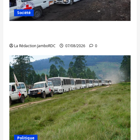
Société
Beni : l’échange de prisonniers entre
l’AFC/M23 et Kinshasa ne convainc pas
La Rédaction JamboRDC
07/08/2026
0
Politique