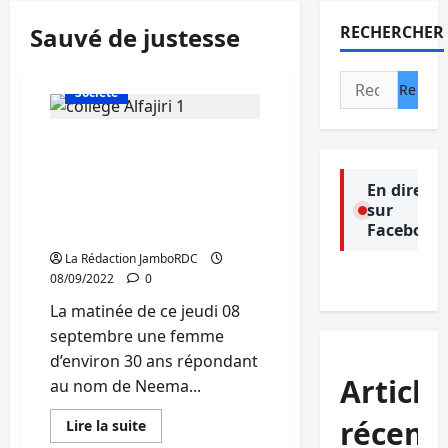
Sauvé de justesse
RECHERCHER
Actualité
Politique
Rechercher :
Société
Bukavu: Un écolier sauvé
de justesse de la main
d’une présumée
En direct
sur
kidnappeuse au collège
Facebook
Alfajiri
La Rédaction JamboRDC
08/09/2022
0
La matinée de ce jeudi 08
septembre une femme
d’environ 30 ans répondant
Article
au nom de Neema...
récent
En
Lire la suite
savoir