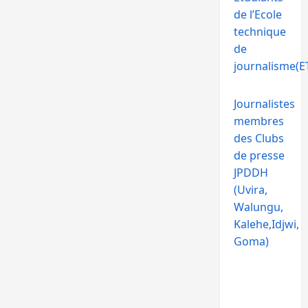
de l’Ecole
technique
de
journalisme(ET
Journalistes
membres
des Clubs
de presse
JPDDH
(Uvira,
Walungu,
Kalehe,Idjwi,
Goma)