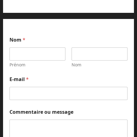
Nom
*
Prénom
Nom
m
E-mail
*
e
s
s
a
g
e
Commentaire ou message
*
o
u