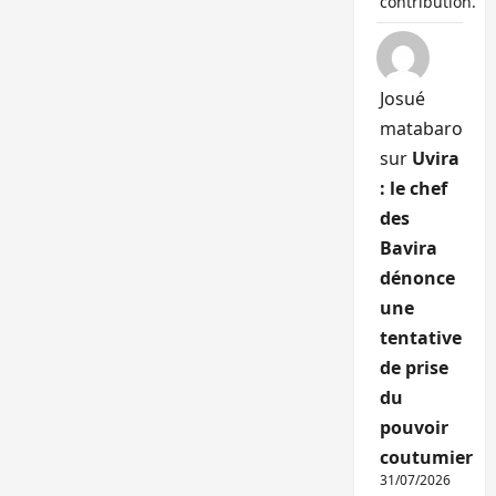
contribution.
Josué
matabaro
sur
Uvira
: le chef
des
Bavira
dénonce
une
tentative
de prise
du
pouvoir
coutumier
31/07/2026