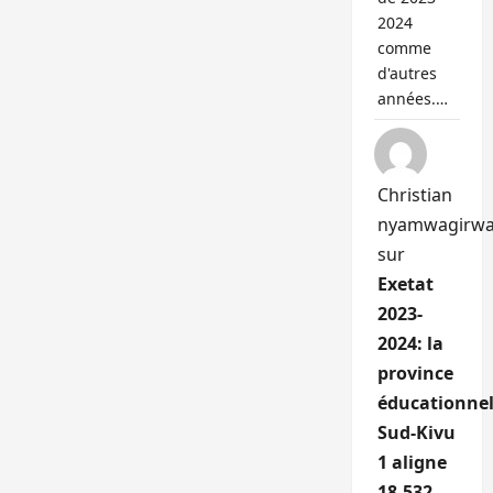
2024
comme
d'autres
années.…
Christian
nyamwagirw
sur
Exetat
2023-
2024: la
province
éducationnel
Sud-Kivu
1 aligne
18.532