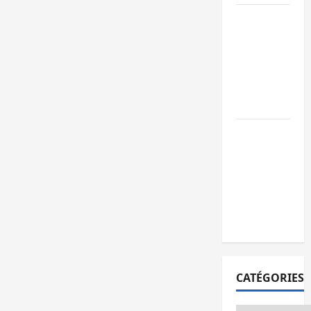
Ebola : après
Bukavu,
l’UNPC-Sud-
Kivu équipe
les médias
des territoire
Bukavu : la
Pharmakina
expose son
savoir-faire à
Kivu Soko
Foire
CATÉGORIES