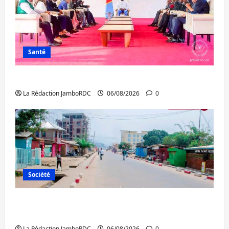
Santé
Ebola : la RDC intensifie la lutte avec l’OMS
La Rédaction JamboRDC
06/08/2026
0
Société
Uvira : une journée de mercredi marquée
par l’appel à la paix
La Rédaction JamboRDC
06/08/2026
0