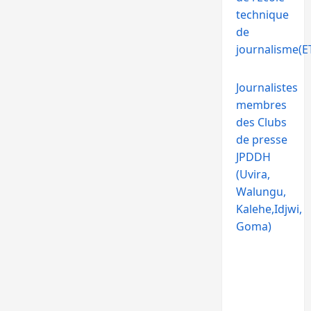
technique
de
journalisme(ET
Journalistes
membres
des Clubs
de presse
JPDDH
(Uvira,
Walungu,
Kalehe,Idjwi,
Goma)