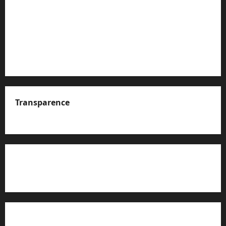
Transparence
A propos de nous
Rapport d’auto-évaluation de transparence (JTI)