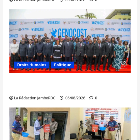
Droits Humains
Politique
GENOCOST : l’AFC/M23 conteste la
démarche portée par Kinshasa
La Rédaction JamboRDC
06/08/2026
0