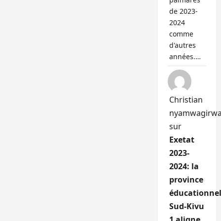
de 2023-
2024
comme
d'autres
années.…
Christian
nyamwagirw
sur
Exetat
2023-
2024: la
province
éducationnel
Sud-Kivu
1 aligne