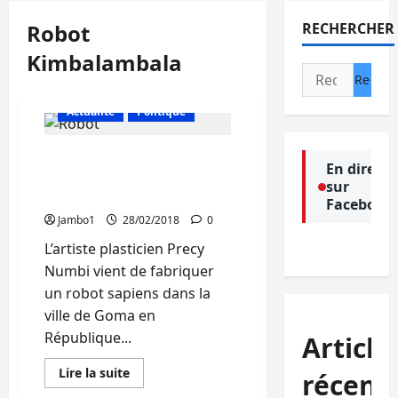
Robot
RECHERCHER
Kimbalambala
Rechercher :
Actualité
Politique
Culture : L’artiste Precy
En direct
Numbi produit un robot
sur
sapiens Kimbalambala
Facebook
Jambo1
28/02/2018
0
L’artiste plasticien Precy
Numbi vient de fabriquer
un robot sapiens dans la
ville de Goma en
République...
Article
En
Lire la suite
récent
savoir
plus