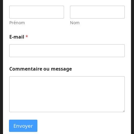
Prénom
Nom
E-mail
*
N
Commentaire ou message
o
m
m
e
s
s
a
g
e
*
Envoyer