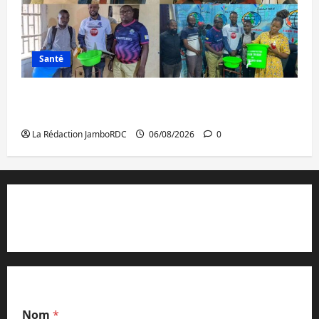
Santé
Ebola : après Bukavu, l’UNPC-Sud-Kivu
équipe les médias des territoires
La Rédaction JamboRDC
06/08/2026
0
Contact et réclamations
Nom
*