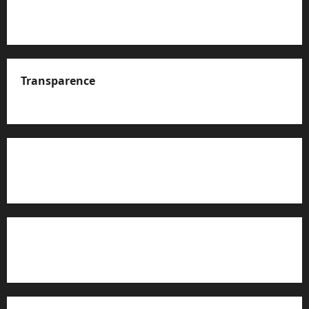
Transparence
A propos de nous
Rapport d’auto-évaluation de transparence (JTI)