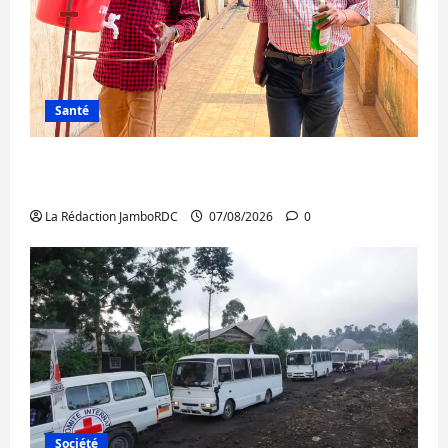
Santé
Sud-Kivu : l’UNPC maintient l’alerte contre
Ebola
La Rédaction JamboRDC
07/08/2026
0
Société