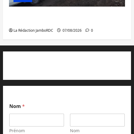
Beni : l’échange de prisonniers entre
l’AFC/M23 et Kinshasa ne convainc pas
La Rédaction JamboRDC
07/08/2026
0
Contact et réclamations
Nom
*
Prénom
Nom