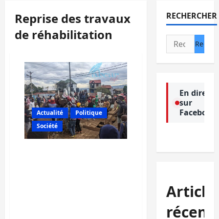
Reprise des travaux
RECHERCHER
de réhabilitation
Rechercher :
En direct
sur
Facebook
Actualité
Politique
Société
Bukavu : le trafic Lycée-
Cimpunda coupé suite
aux manifestations des
jeunes qui exigent la
Article
reprise des travaux de
réhabilitation de ce
récent
tronçon routier