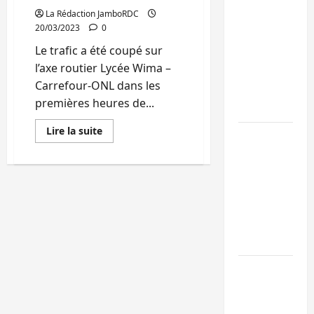
La Rédaction JamboRDC
Kinshasa
20/03/2023
0
confirme la
Le trafic a été coupé sur
libération de
l’axe routier Lycée Wima –
15 personnes
Carrefour-ONL dans les
affiliées à
premières heures de...
l’AFC/M23
En
Lire la suite
Bagira : une
savoir
plus
ambulance
sur
Bukavu
renversée à
:
Ciriri, la
le
trafic
NDSCI
Lycée-
Cimpunda
dénonce l’éta
coupé
suite
de la route
aux
manifestations
des
Sud-Kivu :
jeunes
l’UNPC
qui
exigent
maintient
la