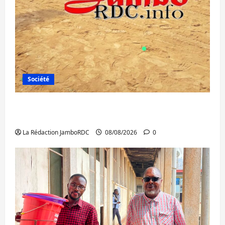
Société
Bagira : une ambulance renversée à Ciriri,
la NDSCI dénonce l’état de la route
La Rédaction JamboRDC
08/08/2026
0