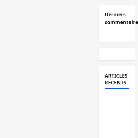
Derniers
commentaire
ARTICLES
RÉCENTS
Kinshasa
confirme
la
libération
de 15
personnes