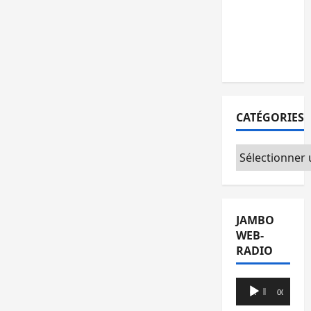
l’AFC/M23
avec
l’appui du
CICR
CATÉGORIES
Catégories
JAMBO
WEB-
RADIO
Lecteur
00:00
00:00
audio