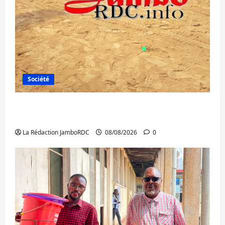
Société
Bagira : une ambulance renversée à Ciriri,
la NDSCI dénonce l’état de la route
La Rédaction JamboRDC
08/08/2026
0