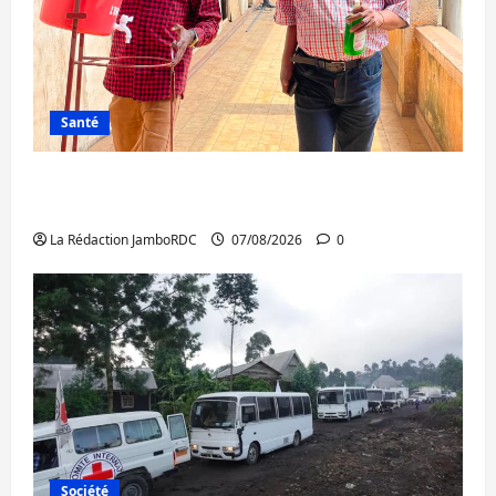
Santé
Sud-Kivu : l’UNPC maintient l’alerte contre
Ebola
La Rédaction JamboRDC
07/08/2026
0
Société