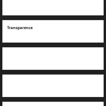
Transparence
A propos de nous
Rapport d’auto-évaluation de transparence (JTI)