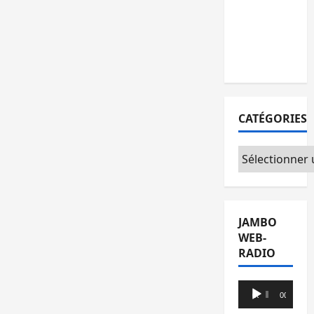
l’AFC/M23
avec
l’appui du
CICR
CATÉGORIES
Catégories
JAMBO
WEB-
RADIO
Lecteur
00:00
00:00
audio