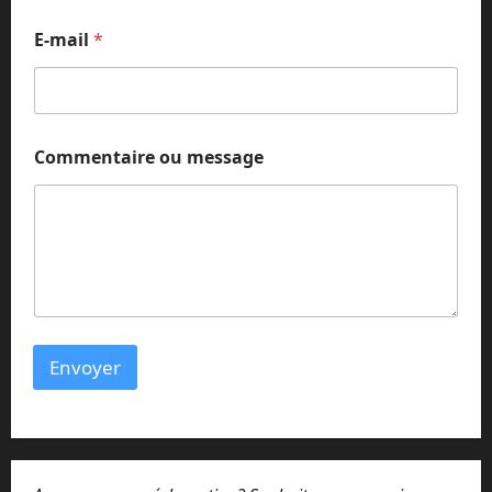
N
o
E-mail
*
m
*
Commentaire ou message
Envoyer