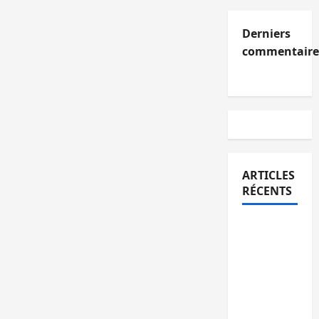
Derniers
commentaire
ARTICLES
RÉCENTS
Kinshasa
confirme
la
libération
de 15
personnes