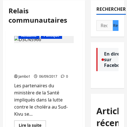
Relais
RECHERCHER
communautaires
Rechercher :
Actualité
Politique
Sud-Kivu : Persistance du
En direct
choléra, la ville de
sur
Bukavu occupe le
Facebook
sommet
Jambo1
06/09/2017
0
Les partenaires du
ministère de la Santé
impliqués dans la lutte
contre le choléra au Sud-
Article
Kivu se...
récent
En
Lire la suite