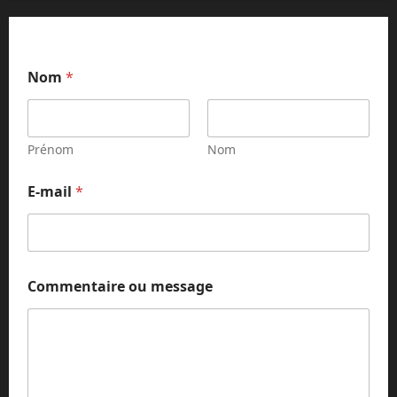
Nom
*
Prénom
Nom
E-mail
*
m
Commentaire ou message
e
s
s
a
g
e
o