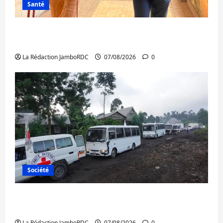
Santé
Sud-Kivu : l’UNPC maintient l’alerte contre
Ebola
La Rédaction JamboRDC
07/08/2026
0
Société
Beni : l’échange de prisonniers entre
l’AFC/M23 et Kinshasa ne convainc pas
La Rédaction JamboRDC
07/08/2026
0