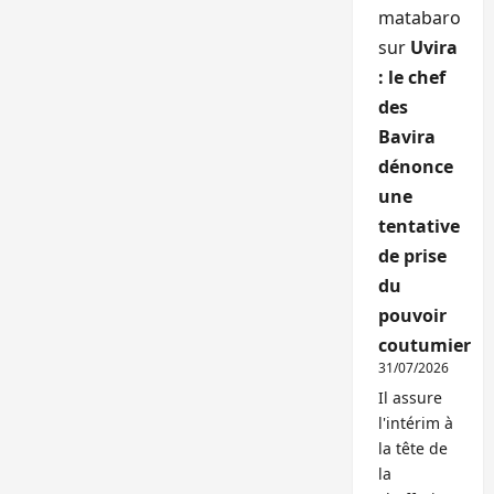
matabaro
sur
Uvira
: le chef
des
Bavira
dénonce
une
tentative
de prise
du
pouvoir
coutumier
31/07/2026
Il assure
l'intérim à
la tête de
la