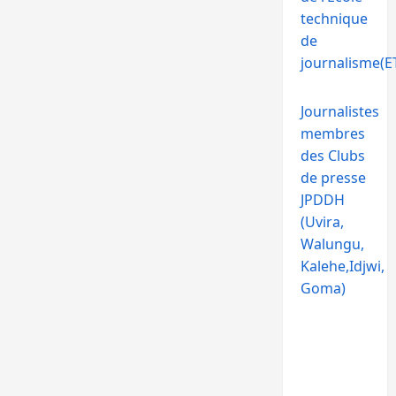
technique
de
journalisme(ET
Journalistes
membres
des Clubs
de presse
JPDDH
(Uvira,
Walungu,
Kalehe,Idjwi,
Goma)