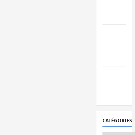
l’AFC/M23
avec l’appui
du CICR
Bukavu : des
routes en
ruine
paralysent la
circulation
Ebola : la RD
intensifie la
lutte avec
l’OMS
CATÉGORIES