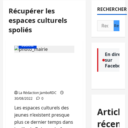
Récupérer les
RECHERCHER
espaces culturels
Rechercher :
spoliés
Actualité
Politique
Société
En direct
sur
Bukavu: La société civile
Facebook
exige l’implication du
maire de la ville pour
récupérer les espaces
culturels spoliés
La Rédaction JamboRDC
30/08/2022
0
Les espaces culturels des
Article
jeunes n’existent presque
récent
plus ce dernier temps dans