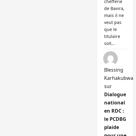
chefferie
de Bavira,
mais il ne
veut pas
que le
titulaire
soit…
Blessing
Karhakubwa
sur
Dialogue
national
en RDC :
le PCDBG
plaide
pour une