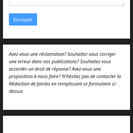
u
m
e
Envoyer
s
s
a
g
e
Avez-vous une réclamation? Souhaitez vous corriger
une erreur dans nos publications? Souhaitez vous
accorder un droit de réponse? Avez-vous une
proposition à nous faire? N'hésitez pas de contacter la
Rédaction de Jambo en remplissant ce formulaire ci-
dessus
Lisez attentivement notre procédure de
réclamation