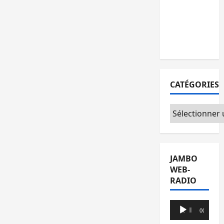
l’AFC/M23
avec
l’appui du
CICR
CATÉGORIES
Catégories
JAMBO
WEB-
RADIO
Lecteur
00:00
00:00
audio