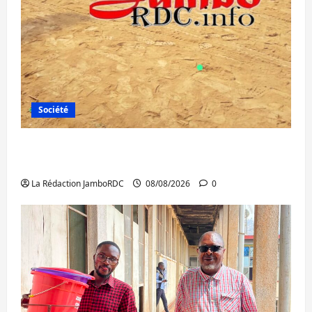
Société
Bagira : une ambulance renversée à Ciriri,
la NDSCI dénonce l’état de la route
La Rédaction JamboRDC
08/08/2026
0