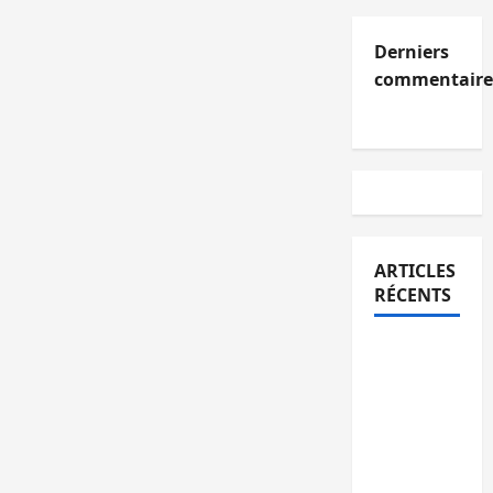
Derniers
commentaire
ARTICLES
RÉCENTS
Kinshasa
confirme
la
libération
de 15
personnes