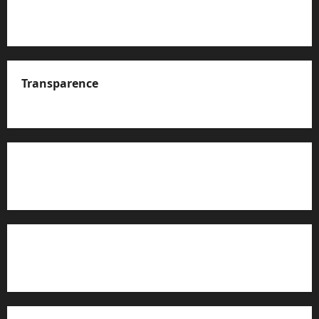
Transparence
A propos de nous
Rapport d’auto-évaluation de transparence (JTI)