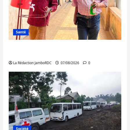
Santé
Sud-Kivu : l’UNPC maintient l’alerte contre
Ebola
La Rédaction JamboRDC
07/08/2026
0
Société