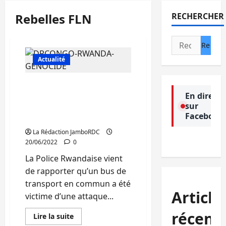
Rebelles FLN
RECHERCHER
Rechercher :
Actualité
Rwanda: Deux morts et
En direct
six blessés dans l’attaque
sur
d’un bus attribuée aux
Facebook
rebelles FLN
La Rédaction JamboRDC
20/06/2022
0
La Police Rwandaise vient
de rapporter qu’un bus de
transport en commun a été
Article
victime d’une attaque...
récent
En
Lire la suite
savoir