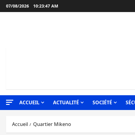
Aller
07/08/2026
10:23:48 AM
au
contenu
ACCUEIL
ACTUALITÉ
SOCIÉTÉ
SÉC
Accueil
Quartier Mikeno