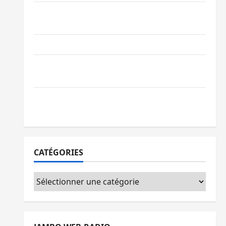
Bukavu : des routes en ruine paralysent la
circulation
Ebola : la RDC intensifie la lutte avec l’OMS
Uvira : une journée de mercredi marquée
par l’appel à la paix
GENOCOST : l’AFC/M23 conteste la
démarche portée par Kinshasa
CATÉGORIES
Catégories