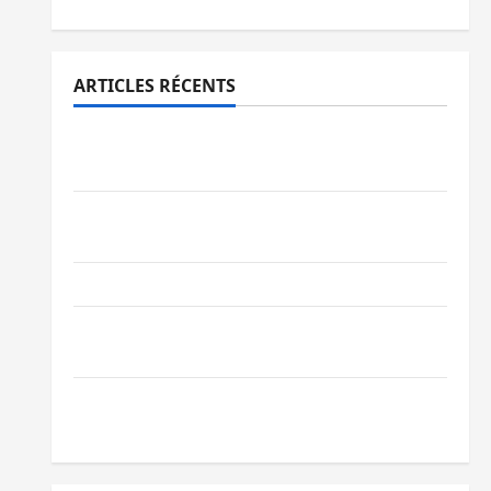
ARTICLES RÉCENTS
Processus de Doha : 15 personnes remises
à l’AFC/M23 avec l’appui du CICR
Bukavu : des routes en ruine paralysent la
circulation
Ebola : la RDC intensifie la lutte avec l’OMS
Uvira : une journée de mercredi marquée
par l’appel à la paix
GENOCOST : l’AFC/M23 conteste la
démarche portée par Kinshasa