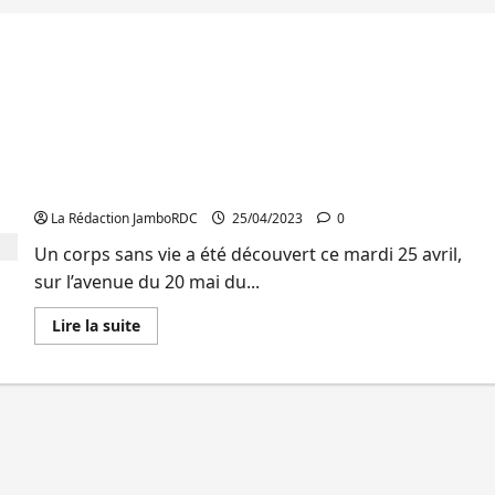
Goma : Un corps sans vie d’un ancien enseignant
découvert au quartier Mikeno
La Rédaction JamboRDC
25/04/2023
0
Un corps sans vie a été découvert ce mardi 25 avril,
sur l’avenue du 20 mai du...
En
Lire la suite
savoir
plus
sur
Goma
:
Un
corps
sans
vie
d’un
ancien