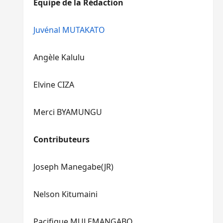
Equipe de la Rédaction
le
pour
volume.
augmenter
ou
Juvénal MUTAKATO
diminuer
le
Angèle Kalulu
volume.
Elvine CIZA
Merci BYAMUNGU
Contributeurs
Joseph Manegabe(JR)
Nelson Kitumaini
Pacifique MULEMANGABO