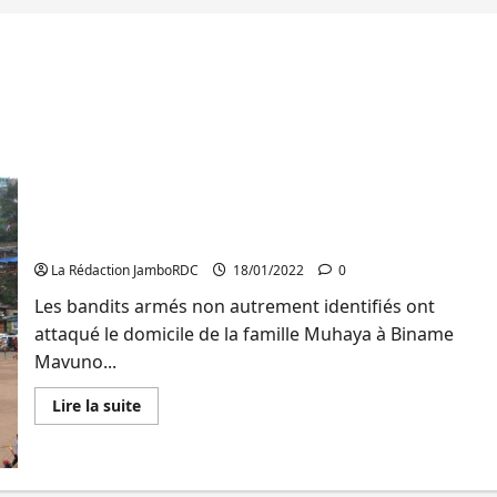
Bukavu: Un mort et plusieurs biens de valeur
emportés dans une nouvelle attaque notifiée au
quartier Buholo-Kasha
La Rédaction JamboRDC
18/01/2022
0
Les bandits armés non autrement identifiés ont
attaqué le domicile de la famille Muhaya à Biname
Mavuno...
En
Lire la suite
savoir
plus
sur
Bukavu:
Un