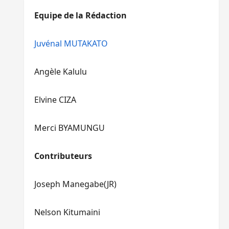
diminuer
haut/bas
Equipe de la Rédaction
le
pour
volume.
augmenter
ou
Juvénal MUTAKATO
diminuer
le
Angèle Kalulu
volume.
Elvine CIZA
Merci BYAMUNGU
Contributeurs
Joseph Manegabe(JR)
Nelson Kitumaini