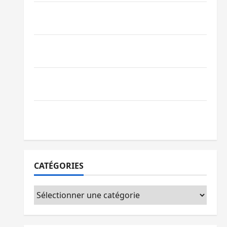
Bagira : une ambulance renversée à Ciriri,
la NDSCI dénonce l’état de la route
Sud-Kivu : l’UNPC maintient l’alerte contre
Ebola
Beni : l’échange de prisonniers entre
l’AFC/M23 et Kinshasa ne convainc pas
Processus de Doha : 15 personnes remises
à l’AFC/M23 avec l’appui du CICR
CATÉGORIES
Catégories