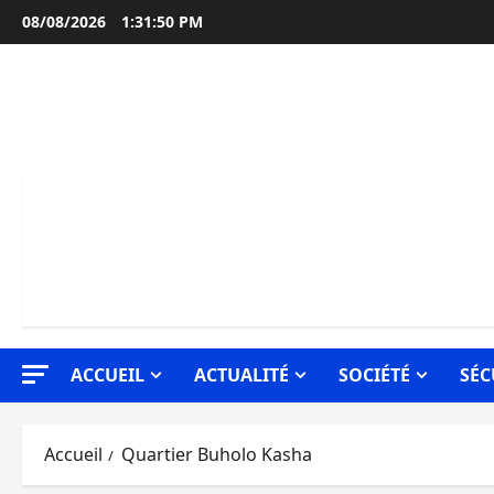
Aller
08/08/2026
1:31:51 PM
au
contenu
ACCUEIL
ACTUALITÉ
SOCIÉTÉ
SÉC
Accueil
Quartier Buholo Kasha