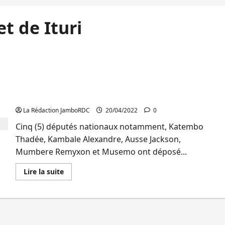
t de Ituri
RDC: Cinq députés nationaux déposent une
proposition de loi pour la fin de l’état de siège au
Nord-Kivu et en Ituri
La Rédaction JamboRDC
20/04/2022
0
Cinq (5) députés nationaux notamment, Katembo
Thadée, Kambale Alexandre, Ausse Jackson,
Mumbere Remyxon et Musemo ont déposé...
En
Lire la suite
savoir
plus
sur
RDC:
Cinq
députés
nationaux