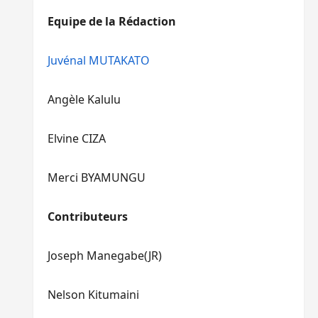
diminuer
haut/bas
Equipe de la Rédaction
le
pour
volume.
augmenter
ou
Juvénal MUTAKATO
diminuer
le
Angèle Kalulu
volume.
Elvine CIZA
Merci BYAMUNGU
Contributeurs
Joseph Manegabe(JR)
Nelson Kitumaini