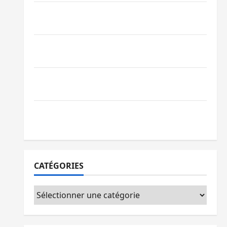
Bagira : une ambulance renversée à Ciriri,
la NDSCI dénonce l’état de la route
Sud-Kivu : l’UNPC maintient l’alerte contre
Ebola
Beni : l’échange de prisonniers entre
l’AFC/M23 et Kinshasa ne convainc pas
Processus de Doha : 15 personnes remises
à l’AFC/M23 avec l’appui du CICR
CATÉGORIES
Catégories