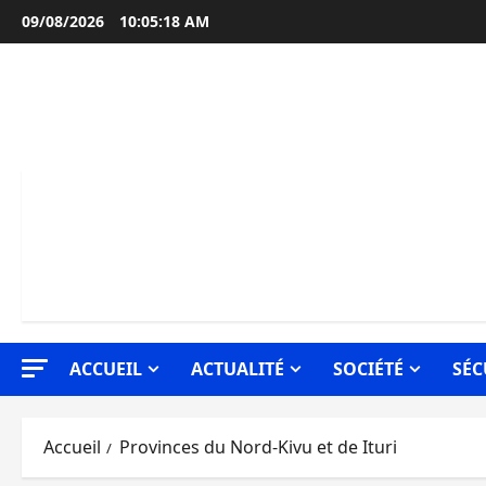
Aller
09/08/2026
10:05:19 AM
au
contenu
ACCUEIL
ACTUALITÉ
SOCIÉTÉ
SÉC
Accueil
Provinces du Nord-Kivu et de Ituri