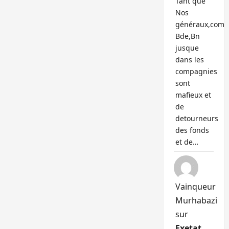
Tant que
Nos
généraux,com
Bde,Bn
jusque
dans les
compagnies
sont
mafieux et
de
detourneurs
des fonds
et de…
Vainqueur
Murhabazi
sur
Exetat