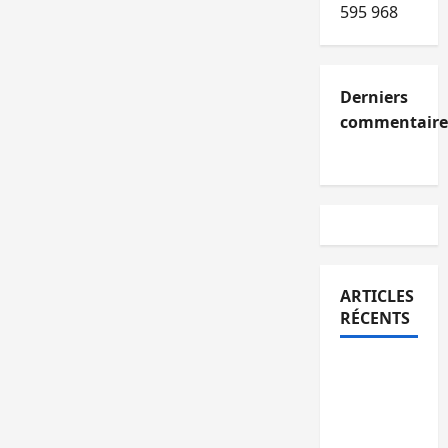
595 968
Derniers
commentaire
ARTICLES
RÉCENTS
Kinshasa
confirme
la
libération