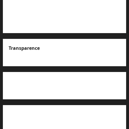
Transparence
A propos de nous
Rapport d’auto-évaluation de transparence (JTI)