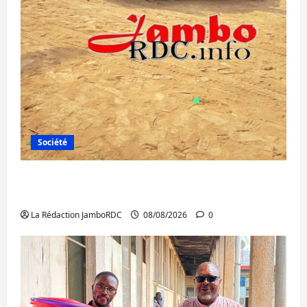
Société
Bagira : une ambulance renversée à Ciriri,
la NDSCI dénonce l’état de la route
La Rédaction JamboRDC
08/08/2026
0