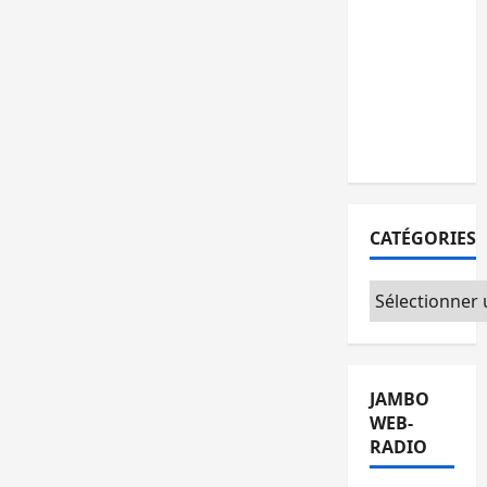
personnes
remises à
l’AFC/M23
avec
l’appui du
CICR
CATÉGORIES
Catégories
JAMBO
WEB-
RADIO