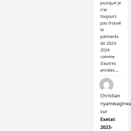
puisque je
n'ai
toujours
pas trouvé
le
palmarès
de 2023-
2024
comme
d'autres
années.…
Christian
nyamwagirw
sur
Exetat
2023-