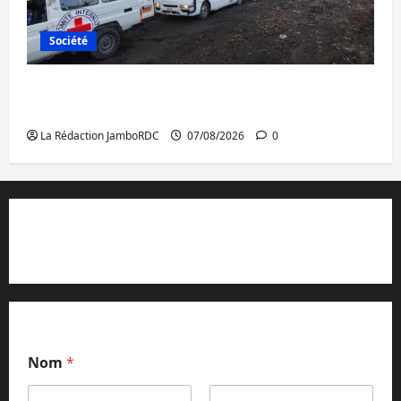
Société
Beni : l’échange de prisonniers entre
l’AFC/M23 et Kinshasa ne convainc pas
La Rédaction JamboRDC
07/08/2026
0
Contact et réclamations
Nom
*