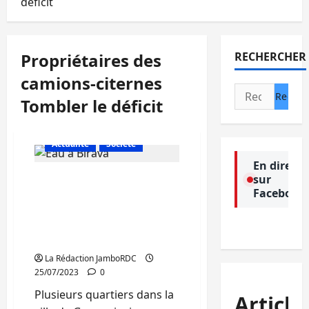
déficit
Propriétaires des
RECHERCHER
camions-citernes
Rechercher :
Tombler le déficit
Actualité
Société
En direct
sur
Pénurie d’eau potable à
Facebook
Goma et Nyiragongo : les
propriétaires des
camions-citernes tentent
de combler le déficit
La Rédaction JamboRDC
25/07/2023
0
Plusieurs quartiers dans la
Article