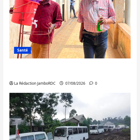
Santé
Sud-Kivu : l’UNPC maintient l’alerte contre
Ebola
La Rédaction JamboRDC
07/08/2026
0