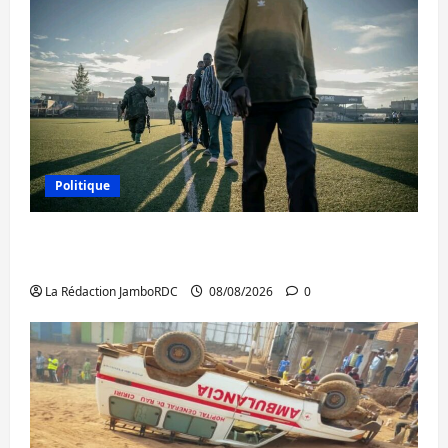
Politique
Kinshasa confirme la libération de 15
personnes affiliées à l’AFC/M23
La Rédaction JamboRDC
08/08/2026
0