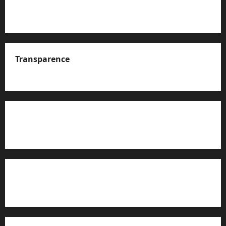
Transparence
A propos de nous
Rapport d’auto-évaluation de transparence (JTI)