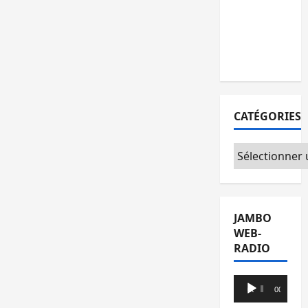
l’AFC/M23
avec
l’appui du
CICR
CATÉGORIES
Catégories
JAMBO
WEB-
RADIO
Lecteur
00:00
00:00
audio