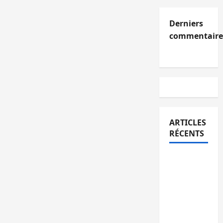
Derniers
commentaire
ARTICLES
RÉCENTS
Kinshasa
confirme
la
libération
de 15
personnes