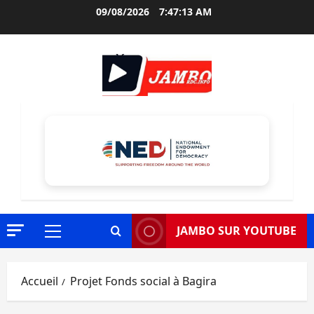
Aller
09/08/2026
7:47:14 AM
au
contenu
JAMBO SUR YOUTUBE
Menu
principal
Accueil
Projet Fonds social à Bagira