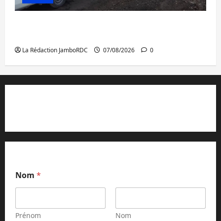
Beni : l’échange de prisonniers entre
l’AFC/M23 et Kinshasa ne convainc pas
La Rédaction JamboRDC
07/08/2026
0
Contact et réclamations
Nom
*
Prénom
Nom