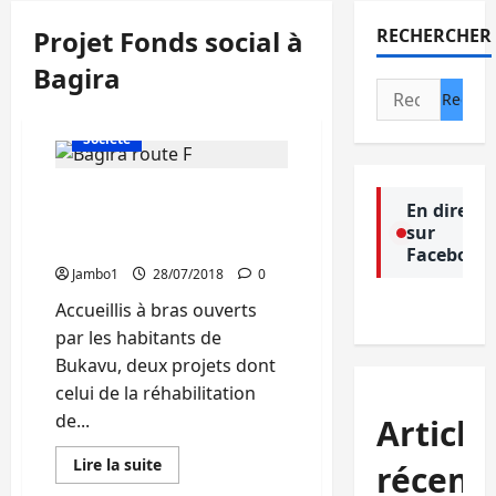
Projet Fonds social à
RECHERCHER
Bagira
Rechercher :
Actualité
Politique
Société
Sud-Kivu : Le Fonds Social
En direct
retire quelques projets à
sur
Bukavu
Facebook
Jambo1
28/07/2018
0
Accueillis à bras ouverts
par les habitants de
Bukavu, deux projets dont
celui de la réhabilitation
de...
Article
En
Lire la suite
récent
savoir
plus