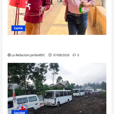
Santé
Sud-Kivu : l’UNPC maintient l’alerte contre
Ebola
La Rédaction JamboRDC
07/08/2026
0
Société