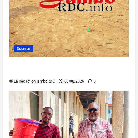
Société
Bagira : une ambulance renversée à Ciriri,
la NDSCI dénonce l’état de la route
La Rédaction JamboRDC
08/08/2026
0