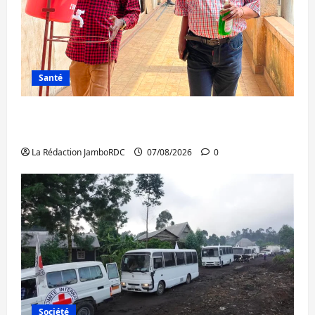
Santé
Sud-Kivu : l’UNPC maintient l’alerte contre
Ebola
La Rédaction JamboRDC
07/08/2026
0
Société