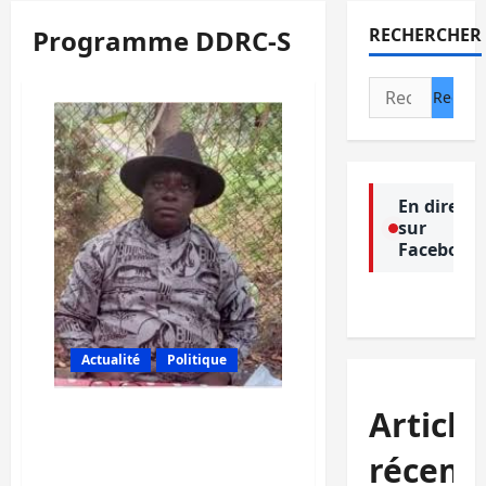
Programme DDRC-S
RECHERCHER
Rechercher :
En direct
sur
Facebook
Actualité
Politique
Article
Sud-Kivu: 154
organisations de la
récent
société civile et