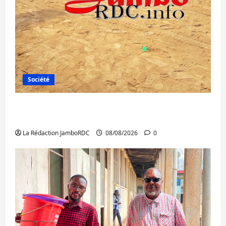
Société
Bagira : une ambulance renversée à Ciriri,
la NDSCI dénonce l’état de la route
La Rédaction JamboRDC
08/08/2026
0