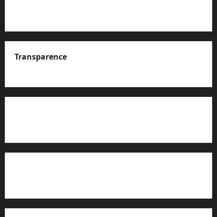
Transparence
A propos de nous
Rapport d’auto-évaluation de transparence (JTI)