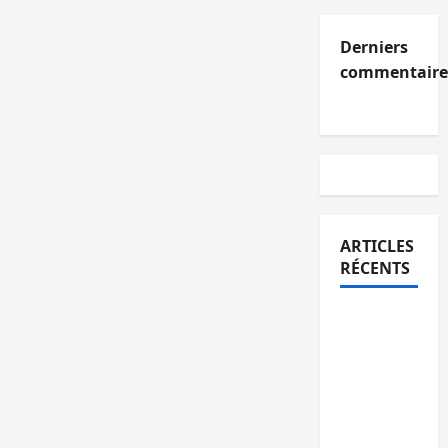
Derniers
commentaire
ARTICLES
RÉCENTS
Kinshasa
confirme
la
libération
de 15
personnes