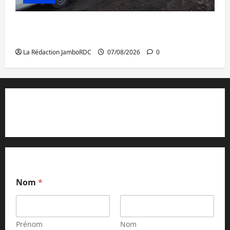
Beni : l’échange de prisonniers entre
l’AFC/M23 et Kinshasa ne convainc pas
La Rédaction JamboRDC
07/08/2026
0
Contact et réclamations
Nom
*
Prénom
Nom