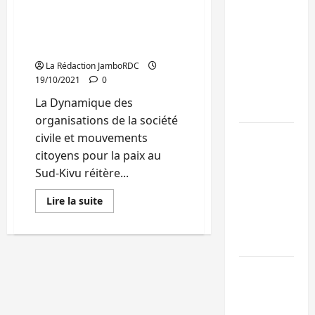
mouvements citoyens
pour la paix réitèrent leur
Kinshasa
soutien à Tommy Tambwe
confirme la
(Déclaration)
libération de
La Rédaction JamboRDC
15 personnes
19/10/2021
0
affiliées à
La Dynamique des
l’AFC/M23
organisations de la société
Bagira : une
civile et mouvements
ambulance
citoyens pour la paix au
renversée à
Sud-Kivu réitère...
Ciriri, la
En
Lire la suite
NDSCI
savoir
plus
dénonce l’éta
sur
Sud-
de la route
Kivu:
154
Sud-Kivu :
organisations
de
l’UNPC
la
société
maintient
civile