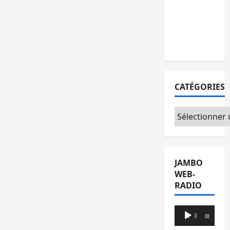
l’AFC/M23
avec
l’appui du
CICR
CATÉGORIES
Catégories
JAMBO
WEB-
RADIO
Lecteur
00:00
00:00
audio