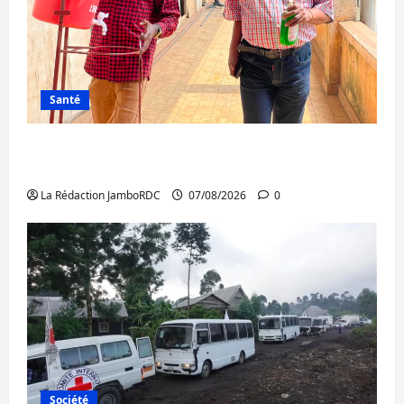
Santé
Sud-Kivu : l’UNPC maintient l’alerte contre
Ebola
La Rédaction JamboRDC
07/08/2026
0
Société