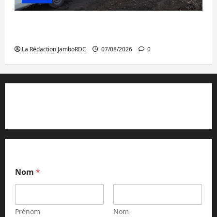
Beni : l’échange de prisonniers entre
l’AFC/M23 et Kinshasa ne convainc pas
La Rédaction JamboRDC
07/08/2026
0
Contact et réclamations
Nom
*
Prénom
Nom