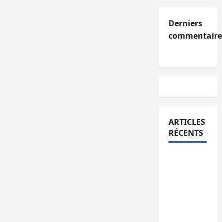
Derniers
commentaire
ARTICLES
RÉCENTS
Kinshasa
confirme
la
libération
de 15
personnes