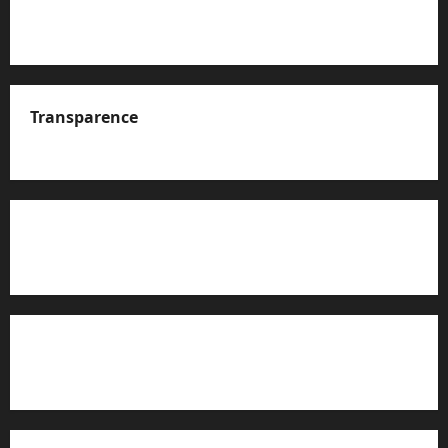
Transparence
A propos de nous
Rapport d’auto-évaluation de transparence (JTI)