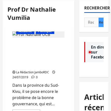
Prof Dr Nathalie
RECHERCHER
Vumilia
Rechercher :
Actualité
Politique
Sud-Kivu : Le Prof
En direct
Nathalie Vumilia plaide
sur
pour la participation des
Facebook
jeunes dans la
gouvernance locale
La Rédaction JamboRDC
24/07/2019
0
Dans la province du Sud-
Kivu, il se pose encore le
Article
problème de la bonne
gouvernance, qui est...
récent