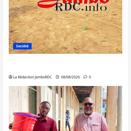
Société
Bagira : une ambulance renversée à Ciriri,
la NDSCI dénonce l’état de la route
La Rédaction JamboRDC
08/08/2026
0