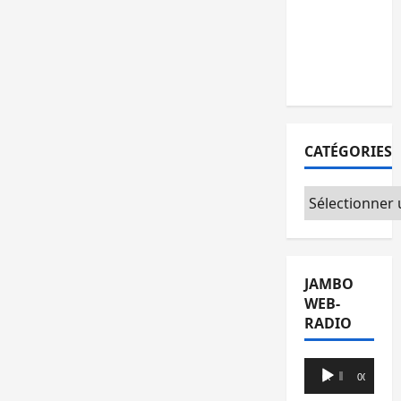
l’AFC/M23
avec
l’appui du
CICR
CATÉGORIES
Catégories
JAMBO
WEB-
RADIO
Lecteur
00:00
00:00
audio