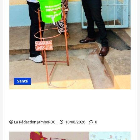
Santé
Ebola au Sud-Kivu : 7 médias de Bukavu et
le RATECO dotés en kits de prévention par
l’UNPC
La Rédaction JamboRDC
10/08/2026
0