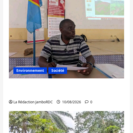
Environnement
Société
Uvira : à l’approche des pluies, le maire
renforce la prévention
La Rédaction JamboRDC
10/08/2026
0