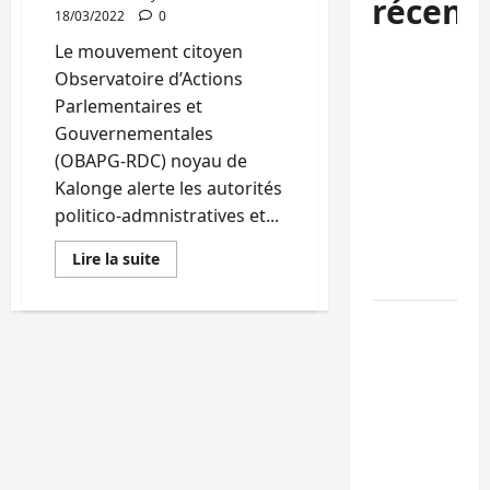
récent
18/03/2022
0
Le mouvement citoyen
RDC :
Observatoire d’Actions
Kinshasa
Parlementaires et
rejette les
Gouvernementales
nominations
(OBAPG-RDC) noyau de
de l’AFC/M23
Kalonge alerte les autorités
dans les
politico-admnistratives et...
universités d
Goma et
En
Lire la suite
savoir
Bukavu
plus
sur
Kalehe:
Ebola au Sud-
OBAPG-
Kivu : 7
RDC
alerte
médias de
sur
la
Bukavu et le
présence
d’une
RATECO doté
dizaine
des
en kits de
barrières
prévention
illégales