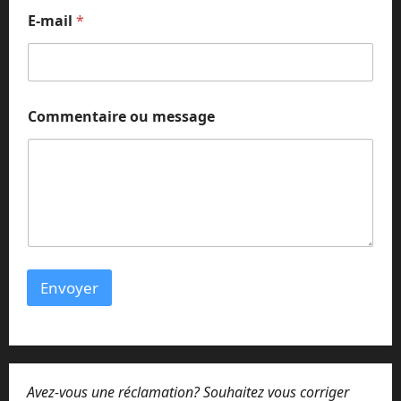
C
E-mail
*
o
m
m
e
n
t
Commentaire ou message
a
i
r
e
m
e
s
s
a
g
Envoyer
e
*
Avez-vous une réclamation? Souhaitez vous corriger