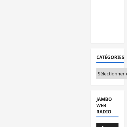
cap du 15
août malgré
les tensions
au sein de
l’opposition
CATÉGORIES
Catégories
JAMBO
WEB-
RADIO
Lecteur