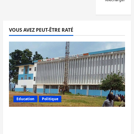
VOUS AVEZ PEUT-ÊTRE RATÉ
Education
Politique
RDC : Kinshasa rejette les nominations de
l’AFC/M23 dans les universités de Goma et
Bukavu