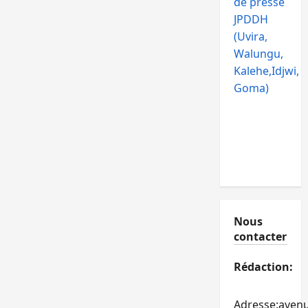
de presse
JPDDH
(Uvira,
Walungu,
Kalehe,Idjwi,
Goma)
Nous
contacter
Rédaction:
Adresse:aven