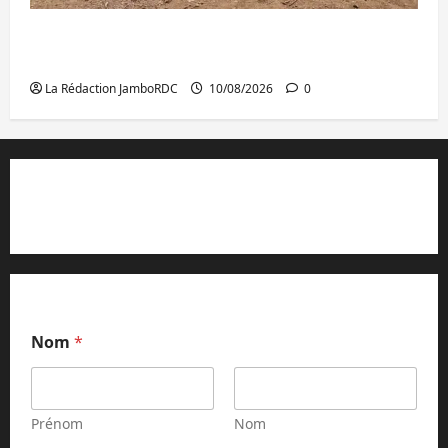
RDC : le BCNUDH appelle au respect des
droits des peuples autochtones
La Rédaction JamboRDC
10/08/2026
0
Contact et réclamations
Nom
*
Prénom
Nom