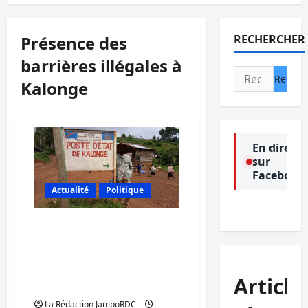
Présence des
RECHERCHER
barrières illégales à
Rechercher :
Kalonge
En direct
sur
Facebook
Actualité
Politique
Kalehe: OBAPG-RDC
alerte sur la présence
d’une dizaine des
barrières illégales
Article
payantes à Kalonge
La Rédaction JamboRDC