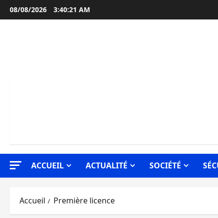
Aller
08/08/2026
3:40:21 AM
au
contenu
ACCUEIL
ACTUALITÉ
SOCIÉTÉ
SÉC
Accueil
Première licence