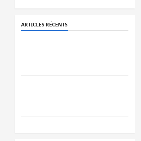
ARTICLES RÉCENTS
Sud-Kivu : l’UNPC maintient l’alerte contre
Ebola
Beni : l’échange de prisonniers entre
l’AFC/M23 et Kinshasa ne convainc pas
Processus de Doha : 15 personnes remises
à l’AFC/M23 avec l’appui du CICR
Bukavu : des routes en ruine paralysent la
circulation
Ebola : la RDC intensifie la lutte avec l’OMS