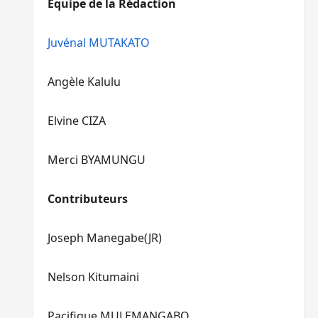
Equipe de la Rédaction
le
pour
volume.
augmenter
ou
Juvénal MUTAKATO
diminuer
le
Angèle Kalulu
volume.
Elvine CIZA
Merci BYAMUNGU
Contributeurs
Joseph Manegabe(JR)
Nelson Kitumaini
Pacifique MULEMANGABO