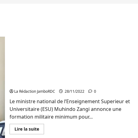
Initiation aux rites militaires des étudiants en
RDC: les nouvelles recrues de la première licence
appelées à se préparer (Jean Jacques Kadesirwe)
La Rédaction JamboRDC
28/11/2022
0
Le ministre national de l’Enseignement Superieur et
Universitaire (ESU) Muhindo Zangi annonce une
formation militaire minimum pour...
En
Lire la suite
savoir
plus