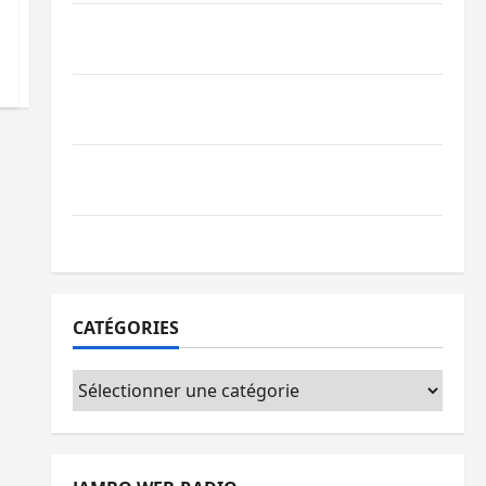
Beni : l’échange de prisonniers entre
l’AFC/M23 et Kinshasa ne convainc pas
Processus de Doha : 15 personnes remises
à l’AFC/M23 avec l’appui du CICR
Bukavu : des routes en ruine paralysent la
circulation
Ebola : la RDC intensifie la lutte avec l’OMS
CATÉGORIES
Catégories