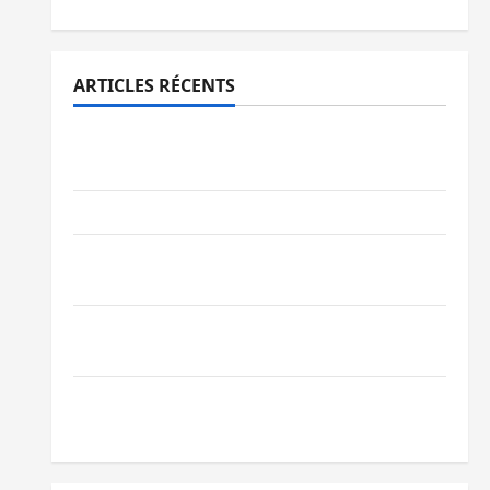
ARTICLES RÉCENTS
Bukavu : des routes en ruine paralysent la
circulation
Ebola : la RDC intensifie la lutte avec l’OMS
Uvira : une journée de mercredi marquée
par l’appel à la paix
GENOCOST : l’AFC/M23 conteste la
démarche portée par Kinshasa
Ebola : après Bukavu, l’UNPC-Sud-Kivu
équipe les médias des territoires