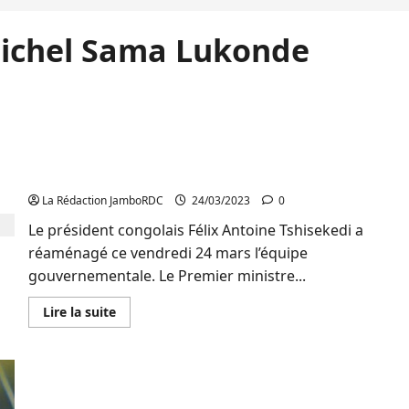
Michel Sama Lukonde
RDC/Réaménagement du gouvernement central:
Bemba, Kamerhe, Mbusa Nyamwisi, Peter Kazadi,
… intègrent l’exécutif national
La Rédaction JamboRDC
24/03/2023
0
Le président congolais Félix Antoine Tshisekedi a
réaménagé ce vendredi 24 mars l’équipe
gouvernementale. Le Premier ministre...
En
Lire la suite
savoir
plus
sur
RDC/Réaménagement
du
gouvernement
RDC: Le projet de budget 2022 déclaré recevable
central: