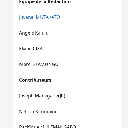
Equipe de la Rédaction
le
pour
volume.
augmenter
ou
Juvénal MUTAKATO
diminuer
le
Angèle Kalulu
volume.
Elvine CIZA
Merci BYAMUNGU
Contributeurs
Joseph Manegabe(JR)
Nelson Kitumaini
Pacifique MULEMANGABO