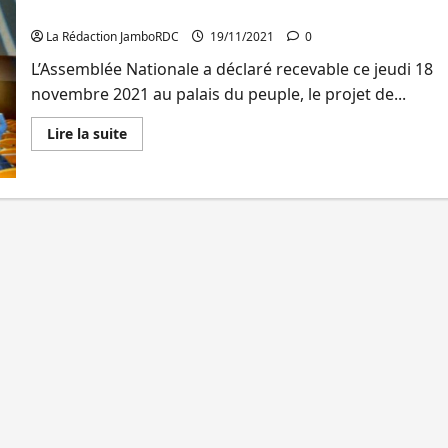
Bemba,
par la représentation nationale
Kamerhe,
Mbusa
La Rédaction JamboRDC
19/11/2021
0
Nyamwisi,
Peter
L’Assemblée Nationale a déclaré recevable ce jeudi 18
Kazadi,
…
novembre 2021 au palais du peuple, le projet de...
intègrent
l’exécutif
national
En
Lire la suite
savoir
plus
sur
RDC:
Le
projet
de
budget
2022
déclaré
recevable
par
la
représentation
nationale