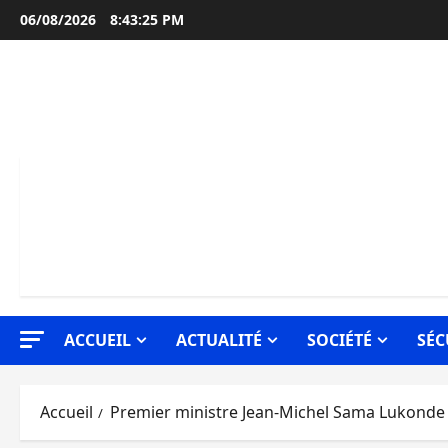
Aller
06/08/2026
8:43:26 PM
au
contenu
ACCUEIL
ACTUALITÉ
SOCIÉTÉ
SÉC
Accueil
Premier ministre Jean-Michel Sama Lukonde