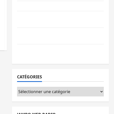
Ebola : la RDC intensifie la lutte avec l’OMS
Uvira : une journée de mercredi marquée
par l’appel à la paix
GENOCOST : l’AFC/M23 conteste la
démarche portée par Kinshasa
Ebola : après Bukavu, l’UNPC-Sud-Kivu
équipe les médias des territoires
CATÉGORIES
Catégories